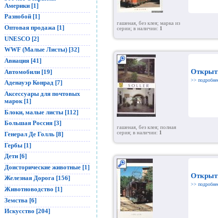
Америки [1]
Разнобой [1]
гашеная, без клея; марка из
Оптовая продажа [1]
серии; в наличии:
1
UNESCO [2]
WWF (Малые Листы) [32]
Авиация [41]
Открыт
Автомобили [19]
>> подробне
Аденауэр Конрад [7]
Аксессуары для почтовых
марок [1]
Блоки, малые листы [112]
Большая Россия [3]
гашеная, без клея; полная
серия; в наличии:
1
Генерал Де Голль [8]
Гербы [1]
Дети [6]
Доисторические животные [1]
Открыт
Железная Дорога [156]
>> подробне
Животноводство [1]
Земства [6]
Искусство [204]