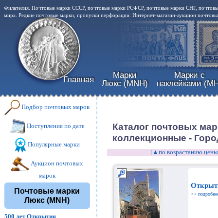
Филателия. Почтовые марки СССР, почтовые марки РСФСР, почтовые марки СНГ, почтовы
мира. Редкие почтовые марки, пропуски перфорации. Интернет-магазин-аукцион почтовых
Марки
Марки с
Главная
Люкс (MNH)
наклейками (MH
Подбор почтовых марок
Каталог почтовых мар
Поступления по дате
коллекционные - Горо
Популярные марки
[▲по возрастанию цены
Аукцион почтовых
марок
Открыт
Почтовые марки
>> подробне
Люкс (MNH)
500 лет Открытия