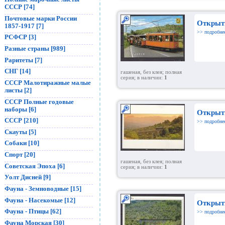
СССР [74]
Почтовые марки России
Открыт
1857-1917 [7]
>> подробне
РСФСР [3]
Разные страны [989]
Раритеты [7]
СНГ [14]
гашеная, без клея; полная
серия; в наличии:
1
СССР Малотиражные малые
листы [2]
СССР Полные годовые
наборы [6]
Открыт
СССР [210]
>> подробне
Скауты [5]
Собаки [10]
Спорт [20]
гашеная, без клея; полная
Советская Эпоха [6]
серия; в наличии:
1
Уолт Дисней [9]
Фауна - Земноводные [15]
Фауна - Насекомые [12]
Открыт
Фауна - Птицы [62]
>> подробне
Фауна Морская [30]