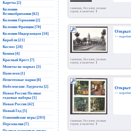
Кареты [2]
гашеная, без клея; полная
Колонии
серия; в наличии:
1
Великобритании [62]
Колонии Германии [2]
Колонии Франции [70]
Открыт
Колонии Нидерландов [10]
>> подробне
Корабли [21]
Космос [28]
Кошки [4]
гашеная, без клея; полная
Красный Крест [7]
серия; в наличии:
1
Монеты на марках [3]
Наполеон [1]
Непочтовые марки [8]
Нобелевские Лауреаты [2]
Открыт
Новая Россия Полные
>> подробне
годовые наборы [1]
Новая Россия [42]
Новый Год [5]
Олимпийские игры [293]
гашеная, без клея; полная
Персоналии [7]
серия; в наличии:
1
Полные марочные листы