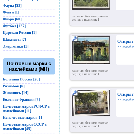
Фауна [55]
Флаги [1]
гашеная, без клея; полная
Флора [60]
серия; в наличии:
1
Футбол [127]
Царская Россия [1]
Шахматы [7]
Открыт
Энергетика [1]
>> подробне
Почтовые марки с
наклейками (MH)
гашеная, без клея; полная
серия; в наличии:
1
Большая Россия [20]
Разнобой [6]
Живопись [14]
Открыт
Колонии Франции [7]
>> подробне
Почтовые марки РСФСР с
наклейками [11]
Непочтовые марки [1]
гашеная, без клея; полная
Почтовые марки СССР с
серия; в наличии:
1
наклейками [45]