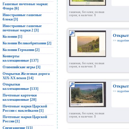
Гашеные почтовые марки:
Флора [6]
гашеная, без клея; полная
Иностранные гашеные
серия; в наличии:
1
блоки [3]
Иностранные гашеные
почтовые марки 2 [3]
Открыт
Колонии [1]
>> подробне
Колонии Великобритании [2]
Колонии Германии [2]
Конверты
коллекционные [137]
гашеная, без клея; полная
серия; в наличии:
1
Олимпийские игры [3]
Открытки Железная дорога
XIX-XX веков [14]
Открытки
Открыт
коллекционные [133]
>> подробне
Почтовые карточки
коллекционные [20]
Почтовые марки Царской
России с наклейками [1]
гашеная, без клея; полная
Почтовые марки Царской
серия; в наличии:
1
России [1]
Спецгашение [15]