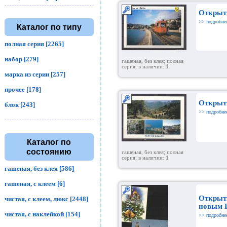
Открыт
>> подробне
Каталог по типу
полная серия [2265]
набор [279]
гашеная, без клея; полная
серия; в наличии:
1
марка из серии [257]
прочее [178]
Открыт
блок [243]
>> подробне
Каталог по
состоянию
гашеная, без клея; полная
серия; в наличии:
1
гашеная, без клея [586]
гашеная, с клеем [6]
Открытк
чистая, с клеем, люкс [2448]
новым Г
чистая, с наклейкой [154]
>> подробне