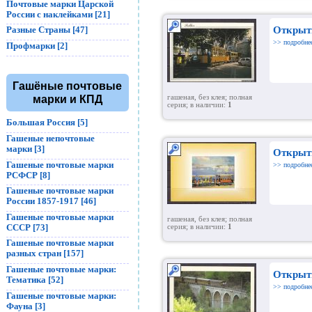
Почтовые марки Царской
России с наклейками [21]
Открыт
Разные Страны [47]
>> подробне
Профмарки [2]
Гашёные почтовые
гашеная, без клея; полная
марки и КПД
серия; в наличии:
1
Большая Россия [5]
Гашеные непочтовые
марки [3]
Открыт
Гашеные почтовые марки
>> подробне
РСФСР [8]
Гашеные почтовые марки
России 1857-1917 [46]
Гашеные почтовые марки
гашеная, без клея; полная
СССР [73]
серия; в наличии:
1
Гашеные почтовые марки
разных стран [157]
Гашеные почтовые марки:
Открыт
Тематика [52]
>> подробне
Гашеные почтовые марки:
Фауна [3]