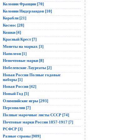
Колонии Франции [70]
Колонии Нидерландов [10]
Корабли [21]
Космос [28]
Кошки [4]
Красный Крест [7]
Монеты на марках [3]
Наполеон [1]
Непочтовые марки [8]
Нобелевские Лауреаты [2]
Новая Россия Полные годовые
наборы [1]
Новая Россия [42]
Новый Год [5]
Олимпийские игры [293]
Персоналии [7]
Полные марочные листы СССР [74]
Почтовые марки России 1857-1917 [7]
РСФСР [3]
Разные страны [989]