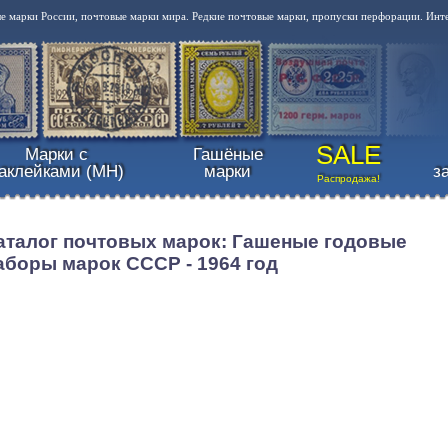
 марки России, почтовые марки мира. Редкие почтовые марки, пропуски перфорации. Инт
SALE
Марки с
Гашёные
аклейками (MH)
марки
з
Распродажа!
аталог почтовых марок: Гашеные годовые
аборы марок СССР - 1964 год