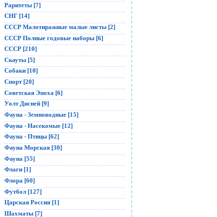
Раритеты [7]
СНГ [14]
СССР Малотиражные малые листы [2]
СССР Полные годовые наборы [6]
СССР [210]
Скауты [5]
Собаки [10]
Спорт [20]
Советская Эпоха [6]
Уолт Дисней [9]
Фауна - Земноводные [15]
Фауна - Насекомые [12]
Фауна - Птицы [62]
Фауна Морская [30]
Фауна [55]
Флаги [1]
Флора [60]
Футбол [127]
Царская Россия [1]
Шахматы [7]