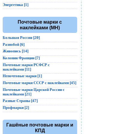
Энергетика [1]
Почтовые марки с
наклейками (MH)
Большая Россия [20]
Разнобой [6]
Живопись [14]
Колонии Франции [7]
Почтовые марки РСФСР с
наклейками [11]
Непочтовые марки [1]
Почтовые марки СССР с наклейками [45]
Почтовые марки Царской России с
наклейками [21]
Разные Страны [47]
Профмарки [2]
Гашёные почтовые марки и
КПД