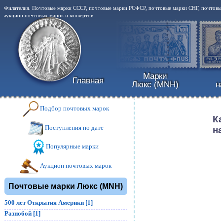
Филателия. Почтовые марки СССР, почтовые марки РСФСР, почтовые марки СНГ, почтовые
аукцион почтовых марок и конвертов.
Марки
Главная
Люкс (MNH)
н
Подбор почтовых марок
К
Поступления по дате
н
Популярные марки
Аукцион почтовых марок
Почтовые марки Люкс (MNH)
500 лет Открытия Америки [1]
Разнобой [1]