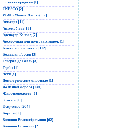
Оптовая продажа [1]
UNESCO [2]
WWF (Малые Листы) [32]
Авиация [41]
Автомобили [19]
Аденауэр Конрад [7]
Аксессуары для почтовых марок [1]
Блоки, малые листы [112]
Большая Россия [3]
Генерал Де Голль [8]
Гербы [1]
Дети [6]
Доисторические животные [1]
Железная Дорога [156]
Животноводство [1]
Земства [6]
Искусство [204]
Кареты [2]
Колонии Великобритании [62]
Колонии Германии [2]