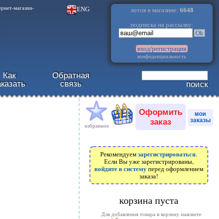
.
ENG
ернет-магазин-
лотов в магазине:
6648
подписка на рассылку:
Ok
вход/регистрация
конфиденциальность
Как
Обратная
аказать
связь
поиск
Оформить
мои
заказ
заказы
избранное
зарегистрироваться
Рекомендуем
.
Если Вы уже зарегистрированы,
войдите в систему
перед оформлением
заказа!