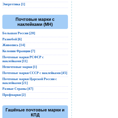
Энергетика [1]
Почтовые марки с
наклейками (MH)
Большая Россия [20]
Разнобой [6]
Живопись [14]
Колонии Франции [7]
Почтовые марки РСФСР с
наклейками [11]
Непочтовые марки [1]
Почтовые марки СССР с наклейками [45]
Почтовые марки Царской России с
наклейками [21]
Разные Страны [47]
Профмарки [2]
Гашёные почтовые марки и
КПД