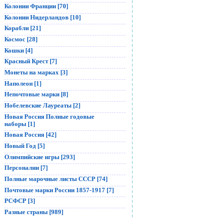
Колонии Франции [70]
Колонии Нидерландов [10]
Корабли [21]
Космос [28]
Кошки [4]
Красный Крест [7]
Монеты на марках [3]
Наполеон [1]
Непочтовые марки [8]
Нобелевские Лауреаты [2]
Новая Россия Полные годовые
наборы [1]
Новая Россия [42]
Новый Год [5]
Олимпийские игры [293]
Персоналии [7]
Полные марочные листы СССР [74]
Почтовые марки России 1857-1917 [7]
РСФСР [3]
Разные страны [989]