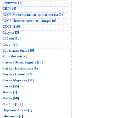
Раритеты [7]
СНГ [14]
СССР Малотиражные малые листы [2]
СССР Полные годовые наборы [6]
СССР [210]
Скауты [5]
Собаки [10]
Спорт [20]
Советская Эпоха [6]
Уолт Дисней [9]
Фауна - Земноводные [15]
Фауна - Насекомые [12]
Фауна - Птицы [62]
Фауна Морская [30]
Фауна [55]
Флаги [1]
Флора [60]
Футбол [127]
Царская Россия [1]
Шахматы [7]