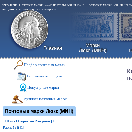
Филателия. Почтовые марки СССР, почтовые марки РСФСР, почтовые марки СНГ, почтовые
аукцион почтовых марок и конвертов.
Марки
Главная
Люкс (MNH)
н
Подбор почтовых марок
К
Поступления по дате
н
Популярные марки
Аукцион почтовых марок
Почтовые марки Люкс (MNH)
500 лет Открытия Америки [1]
Разнобой [1]