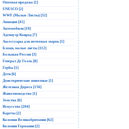
Оптовая продажа [1]
UNESCO [2]
WWF (Малые Листы) [32]
Авиация [41]
Автомобили [19]
Аденауэр Конрад [7]
Аксессуары для почтовых марок [1]
Блоки, малые листы [112]
Большая Россия [3]
Генерал Де Голль [8]
Гербы [1]
Дети [6]
Доисторические животные [1]
Железная Дорога [156]
Животноводство [1]
Земства [6]
Искусство [204]
Кареты [2]
Колонии Великобритании [62]
Колонии Германии [2]