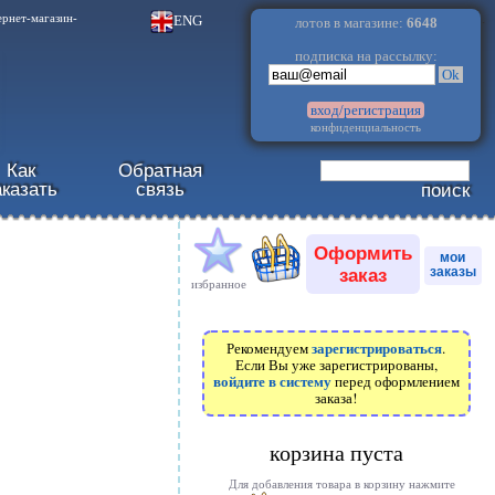
.
ENG
ернет-магазин-
лотов в магазине:
6648
подписка на рассылку:
Ok
вход/регистрация
конфиденциальность
Как
Обратная
аказать
связь
поиск
Оформить
мои
заказ
заказы
избранное
зарегистрироваться
Рекомендуем
.
Если Вы уже зарегистрированы,
войдите в систему
перед оформлением
заказа!