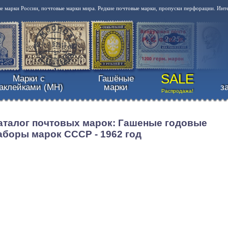
 марки России, почтовые марки мира. Редкие почтовые марки, пропуски перфорации. Инт
SALE
Марки с
Гашёные
аклейками (MH)
марки
з
Распродажа!
аталог почтовых марок: Гашеные годовые
аборы марок СССР - 1962 год