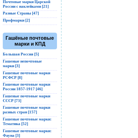
Почтовые марки Царской
России с наклейками [21]
Разные Страны [47]
Профмарки [2]
Гашёные почтовые
марки и КПД
Большая Россия [5]
Гашеные непочтовые
марки [3]
Гашеные почтовые марки
РСФСР [8]
Гашеные почтовые марки
России 1857-1917 [46]
Гашеные почтовые марки
СССР [73]
Гашеные почтовые марки
разных стран [157]
Гашеные почтовые марки:
Тематика [52]
Гашеные почтовые марки:
Фауна [3]