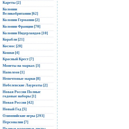
Кареты [2]
Колонии
Великобритании [62]
Колонии Германии [2]
Колонии Франции [70]
Колонии Нидерландов [10]
Корабли [21]
Космос [28]
Кошки [4]
Красный Крест [7]
Монеты на марках [3]
Наполеон [1]
Непочтовые марки [8]
Нобелевские Лауреаты [2]
Новая Россия Полные
годовые наборы [1]
Новая Россия [42]
Новый Год [5]
Олимпийские игры [293]
Персоналии [7]
Полные марочные листы