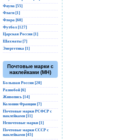
Фауна [55]
Флаги [1]
Флора [60]
Футбол [127]
Царская Россия [1]
Шахматы [7]
Энергетика [1]
Почтовые марки с
наклейками (MH)
Большая Россия [20]
Разнобой [6]
Живопись [14]
Колонии Франции [7]
Почтовые марки РСФСР с
наклейками [11]
Непочтовые марки [1]
Почтовые марки СССР с
наклейками [45]