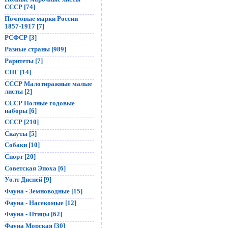
СССР [74]
Почтовые марки России
1857-1917 [7]
РСФСР [3]
Разные страны [989]
Раритеты [7]
СНГ [14]
СССР Малотиражные малые
листы [2]
СССР Полные годовые
наборы [6]
СССР [210]
Скауты [5]
Собаки [10]
Спорт [20]
Советская Эпоха [6]
Уолт Дисней [9]
Фауна - Земноводные [15]
Фауна - Насекомые [12]
Фауна - Птицы [62]
Фауна Морская [30]