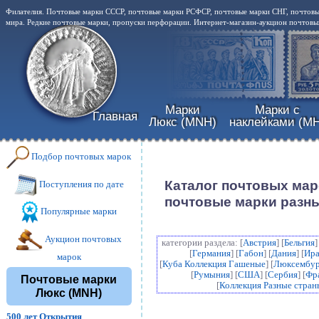
Филателия. Почтовые марки СССР, почтовые марки РСФСР, почтовые марки СНГ, почтовы
мира. Редкие почтовые марки, пропуски перфорации. Интернет-магазин-аукцион почтовых
Марки
Марки с
Главная
Люкс (MNH)
наклейками (MH
Подбор почтовых марок
Каталог почтовых мар
Поступления по дате
почтовые марки разны
Популярные марки
Аукцион почтовых
категории раздела: [
Австрия
] [
Бельгия
]
[
Германия
] [
Габон
] [
Дания
] [
Ир
марок
[
Куба Коллекция Гашеные
] [
Люксембур
[
Румыния
] [
США
] [
Сербия
] [
Фр
Почтовые марки
[
Коллекция Разные стран
Люкс (MNH)
500 лет Открытия