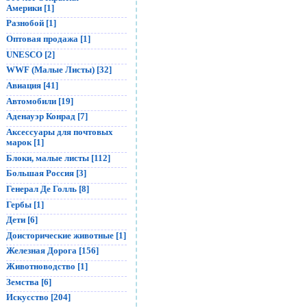
Америки [1]
Разнобой [1]
Оптовая продажа [1]
UNESCO [2]
WWF (Малые Листы) [32]
Авиация [41]
Автомобили [19]
Аденауэр Конрад [7]
Аксессуары для почтовых
марок [1]
Блоки, малые листы [112]
Большая Россия [3]
Генерал Де Голль [8]
Гербы [1]
Дети [6]
Доисторические животные [1]
Железная Дорога [156]
Животноводство [1]
Земства [6]
Искусство [204]