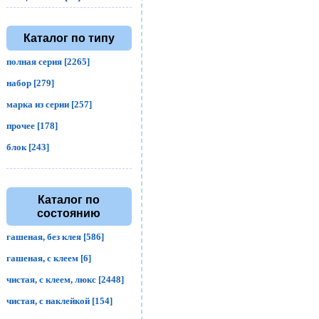
Каталог по типу
полная серия [2265]
набор [279]
марка из серии [257]
прочее [178]
блок [243]
Каталог по
состоянию
гашеная, без клея [586]
гашеная, с клеем [6]
чистая, с клеем, люкс [2448]
чистая, с наклейкой [154]