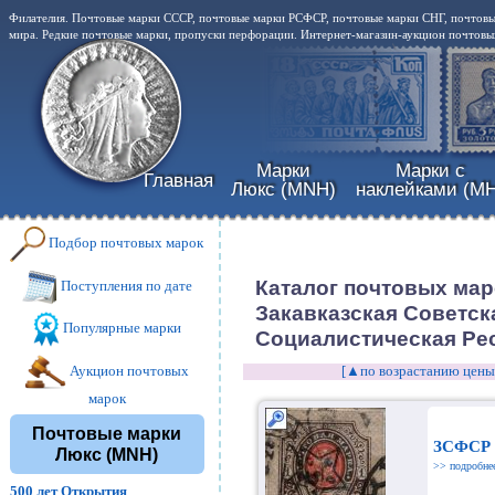
Филателия. Почтовые марки СССР, почтовые марки РСФСР, почтовые марки СНГ, почтовы
мира. Редкие почтовые марки, пропуски перфорации. Интернет-магазин-аукцион почтовых
Марки
Марки с
Главная
Люкс (MNH)
наклейками (MH
Подбор почтовых марок
Каталог почтовых мар
Поступления по дате
Закавказская Советск
Популярные марки
Социалистическая Ре
Аукцион почтовых
[▲по возрастанию цены
марок
Почтовые марки
ЗСФСР 
Люкс (MNH)
>> подробне
500 лет Открытия