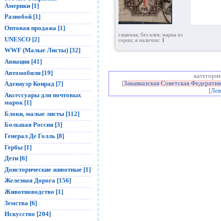
Америки [1]
Разнобой [1]
Оптовая продажа [1]
гашеная, без клея; марка из
UNESCO [2]
серии; в наличии:
1
WWF (Малые Листы) [32]
Авиация [41]
Автомобили [19]
категории
Аденауэр Конрад [7]
[
Закавказская Советская Федерати
[
Лев
Аксессуары для почтовых
марок [1]
Блоки, малые листы [112]
Большая Россия [3]
Генерал Де Голль [8]
Гербы [1]
Дети [6]
Доисторические животные [1]
Железная Дорога [156]
Животноводство [1]
Земства [6]
Искусство [204]