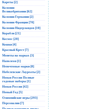
Кареты [2]
Колонии
Великобритании [62]
Колонии Германии [2]
Колонии Франции [70]
Колонии Нидерландов [10]
Корабли [21]
Космос [28]
Кошки [4]
Красный Крест [7]
Монеты на марках [3]
Наполеон [1]
Непочтовые марки [8]
Нобелевские Лауреаты [2]
Новая Россия Полные
годовые наборы [1]
Новая Россия [42]
Новый Год [5]
Олимпийские игры [293]
Персоналии [7]
Полные марочные листы