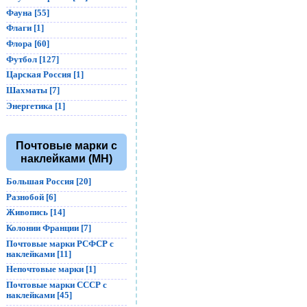
Фауна [55]
Флаги [1]
Флора [60]
Футбол [127]
Царская Россия [1]
Шахматы [7]
Энергетика [1]
Почтовые марки с
наклейками (MH)
Большая Россия [20]
Разнобой [6]
Живопись [14]
Колонии Франции [7]
Почтовые марки РСФСР с
наклейками [11]
Непочтовые марки [1]
Почтовые марки СССР с
наклейками [45]