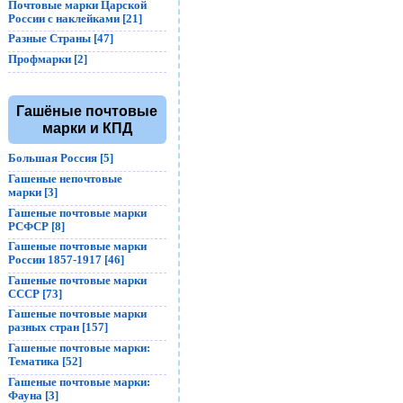
Почтовые марки Царской
России с наклейками [21]
Разные Страны [47]
Профмарки [2]
Гашёные почтовые
марки и КПД
Большая Россия [5]
Гашеные непочтовые
марки [3]
Гашеные почтовые марки
РСФСР [8]
Гашеные почтовые марки
России 1857-1917 [46]
Гашеные почтовые марки
СССР [73]
Гашеные почтовые марки
разных стран [157]
Гашеные почтовые марки:
Тематика [52]
Гашеные почтовые марки:
Фауна [3]