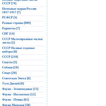
СССР [74]
Почтовые марки России
1857-1917 [7]
РСФСР [3]
Разные страны [989]
Раритеты [7]
СНГ [14]
СССР Малотиражные малые
листы [2]
СССР Полные годовые
наборы [6]
СССР [210]
Скауты [5]
Собаки [10]
Спорт [20]
Советская Эпоха [6]
Уолт Дисней [9]
Фауна - Земноводные [15]
Фауна - Насекомые [12]
Фауна - Птицы [62]
Фауна Морская [30]