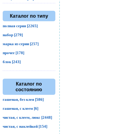
Каталог по типу
полная серия [2265]
набор [279]
марка из серии [257]
прочее [178]
блок [243]
Каталог по
состоянию
гашеная, без клея [586]
гашеная, с клеем [6]
чистая, с клеем, люкс [2448]
чистая, с наклейкой [154]