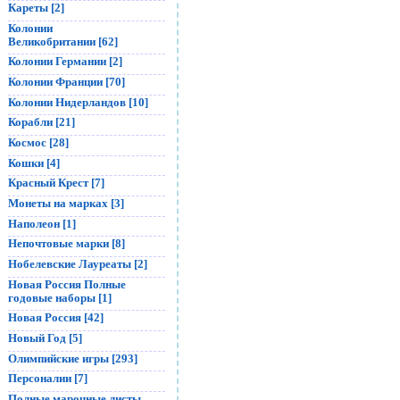
Кареты [2]
Колонии
Великобритании [62]
Колонии Германии [2]
Колонии Франции [70]
Колонии Нидерландов [10]
Корабли [21]
Космос [28]
Кошки [4]
Красный Крест [7]
Монеты на марках [3]
Наполеон [1]
Непочтовые марки [8]
Нобелевские Лауреаты [2]
Новая Россия Полные
годовые наборы [1]
Новая Россия [42]
Новый Год [5]
Олимпийские игры [293]
Персоналии [7]
Полные марочные листы