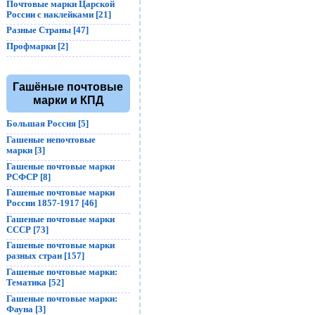
Почтовые марки Царской
России с наклейками [21]
Разные Страны [47]
Профмарки [2]
Гашёные почтовые
марки и КПД
Большая Россия [5]
Гашеные непочтовые
марки [3]
Гашеные почтовые марки
РСФСР [8]
Гашеные почтовые марки
России 1857-1917 [46]
Гашеные почтовые марки
СССР [73]
Гашеные почтовые марки
разных стран [157]
Гашеные почтовые марки:
Тематика [52]
Гашеные почтовые марки:
Фауна [3]