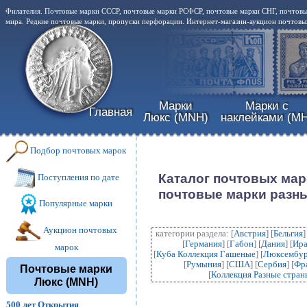
Филателия. Почтовые марки СССР, почтовые марки РСФСР, почтовые марки СНГ, почтовы
мира. Редкие почтовые марки, пропуски перфорации. Интернет-магазин-аукцион почтовых
Марки
Марки с
Главная
Люкс (MNH)
наклейками (MH
Подбор почтовых марок
Каталог почтовых мар
Поступления по дате
почтовые марки разны
Популярные марки
Аукцион почтовых
категории раздела: [
Австрия
] [
Бельгия
]
[
Германия
] [
Габон
] [
Дания
] [
Ир
марок
[
Куба Коллекция Гашеные
] [
Люксембур
[
Румыния
] [
США
] [
Сербия
] [
Фр
Почтовые марки
[
Коллекция Разные стран
Люкс (MNH)
500 лет Открытия