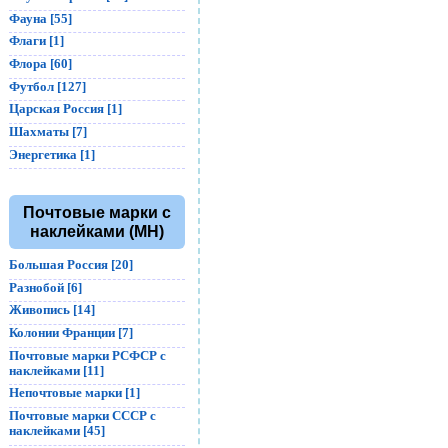
Фауна [55]
Флаги [1]
Флора [60]
Футбол [127]
Царская Россия [1]
Шахматы [7]
Энергетика [1]
Почтовые марки с
наклейками (MH)
Большая Россия [20]
Разнобой [6]
Живопись [14]
Колонии Франции [7]
Почтовые марки РСФСР с
наклейками [11]
Непочтовые марки [1]
Почтовые марки СССР с
наклейками [45]