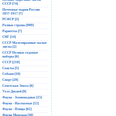
СССР [74]
Почтовые марки России
1857-1917 [7]
РСФСР [3]
Разные страны [989]
Раритеты [7]
СНГ [14]
СССР Малотиражные малые
листы [2]
СССР Полные годовые
наборы [6]
СССР [210]
Скауты [5]
Собаки [10]
Спорт [20]
Советская Эпоха [6]
Уолт Дисней [9]
Фауна - Земноводные [15]
Фауна - Насекомые [12]
Фауна - Птицы [62]
Фауна Морская [30]