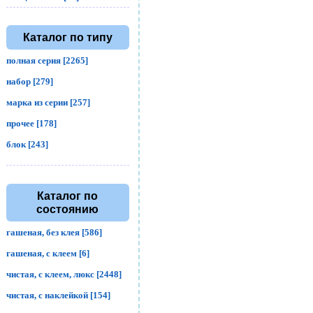
Каталог по типу
полная серия [2265]
набор [279]
марка из серии [257]
прочее [178]
блок [243]
Каталог по
состоянию
гашеная, без клея [586]
гашеная, с клеем [6]
чистая, с клеем, люкс [2448]
чистая, с наклейкой [154]