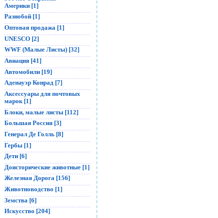
Америки [1]
Разнобой [1]
Оптовая продажа [1]
UNESCO [2]
WWF (Малые Листы) [32]
Авиация [41]
Автомобили [19]
Аденауэр Конрад [7]
Аксессуары для почтовых
марок [1]
Блоки, малые листы [112]
Большая Россия [3]
Генерал Де Голль [8]
Гербы [1]
Дети [6]
Доисторические животные [1]
Железная Дорога [156]
Животноводство [1]
Земства [6]
Искусство [204]