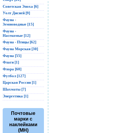
Советская Эпоха [6]
Уолт Дисней [9]
Фауна -
Земноводные [15]
Фауна -
Насекомые [12]
Фауна - Птицы [62]
Фауна Морская [30]
Фауна [55]
Флаги [1]
Флора [60]
Футбол [127]
Царская Россия [1]
Шахматы [7]
Энергетика [1]
Почтовые
марки с
наклейками
(MH)