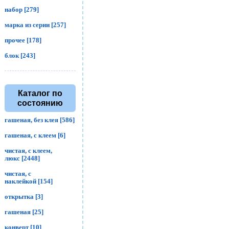
набор [279]
марка из серии [257]
прочее [178]
блок [243]
Каталог по
состоянию
гашеная, без клея [586]
гашеная, с клеем [6]
чистая, с клеем,
люкс [2448]
чистая, с
наклейкой [154]
открытка [3]
гашеная [25]
конверт [10]