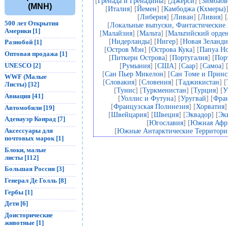
[
Гренада и Гренадины
] [
Джерси
] [
Зимбабв
(MNH)
[
Италия
] [
Йемен
] [
Камбоджа (Кхмеры)
[
Либерия
] [
Ливан
] [
Ливия
] [
500 лет Открытия
[
Локальные выпуски, Фантастические
Америки [1]
[
Малайзия
] [
Мальта
] [
Мальтийский орде
[
Нидерланды
] [
Нигер
] [
Новая Зеланди
Разнобой [1]
[
Остров Мэн
] [
Острова Кука
] [
Папуа Но
Оптовая продажа [1]
[
Питкерн Острова
] [
Португалия
] [
Пор
UNESCO [2]
[
Румыния
] [
США
] [
Саар
] [
Самоа
] 
[
Сан Пьер Микелон
] [
Сан Томе и Прин
WWF (Малые
[
Словакия
] [
Словения
] [
Таджикистан
] [
Листы) [32]
[
Тунис
] [
Туркменистан
] [
Турция
] [
У
Авиация [41]
[
Уоллис и Футуна
] [
Уругвай
] [
Фра
[
Французская Полинезия
] [
Хорватия
]
Автомобили [19]
[
Швейцария
] [
Швеция
] [
Эквадор
] [
Эк
Аденауэр Конрад [7]
[
Югославия
] [
Южная Афр
Аксессуары для
[
Южные Антарктические Территор
почтовых марок [1]
Блоки, малые
листы [112]
Большая Россия [3]
Генерал Де Голль [8]
Гербы [1]
Дети [6]
Доисторические
животные [1]