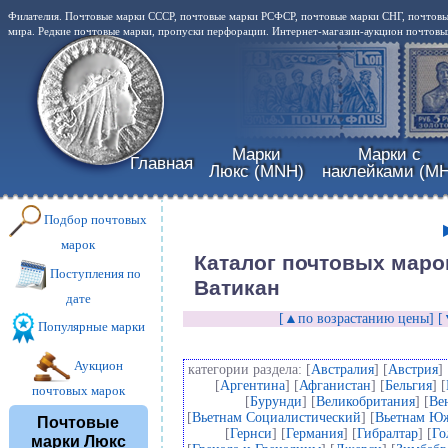
Филателия. Почтовые марки СССР, почтовые марки РСФСР, почтовые марки СНГ, почтовы
мира. Редкие почтовые марки, пропуски перфорации. Интернет-магазин-аукцион почтовых
Марки
Марки с
Главная
Люкс (MNH)
наклейками (MH
Подбор почтовых
марок
Каталог почтовых маро
Поступления по
Ватикан
дате
[▲по возрастанию цены]
[
Популярные марки
Аукцион
категории раздела: [
Австралия
] [
Австрия
] 
[
Аргентина
] [
Афганистан
] [
Бельгия
] [
почтовых марок
[
Бурунди
] [
Великобритания
] [
Ве
[
Вьетнам Социалистический
] [
Вьетнам Ю
Почтовые
[
Гернси
] [
Германия
] [
Гибралтар
] [
Го
марки Люкс