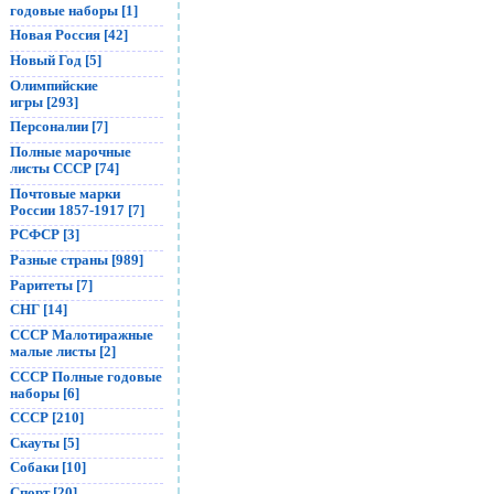
годовые наборы [1]
Новая Россия [42]
Новый Год [5]
Олимпийские
игры [293]
Персоналии [7]
Полные марочные
листы СССР [74]
Почтовые марки
России 1857-1917 [7]
РСФСР [3]
Разные страны [989]
Раритеты [7]
СНГ [14]
СССР Малотиражные
малые листы [2]
СССР Полные годовые
наборы [6]
СССР [210]
Скауты [5]
Собаки [10]
Спорт [20]