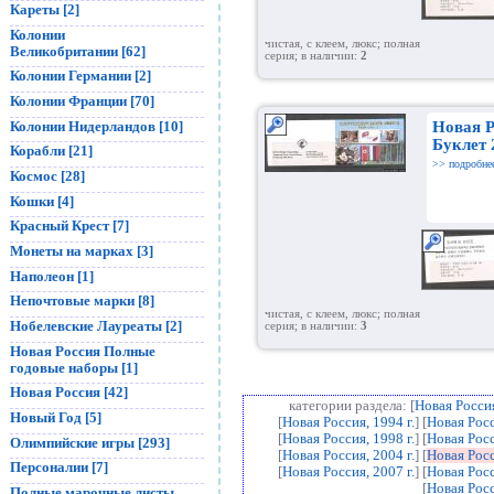
Кареты [2]
Колонии
чистая, с клеем, люкс; полная
Великобритании [62]
серия; в наличии:
2
Колонии Германии [2]
Колонии Франции [70]
Колонии Нидерландов [10]
Новая 
Буклет 
Корабли [21]
>> подробне
Космос [28]
Кошки [4]
Красный Крест [7]
Монеты на марках [3]
Наполеон [1]
Непочтовые марки [8]
чистая, с клеем, люкс; полная
Нобелевские Лауреаты [2]
серия; в наличии:
3
Новая Россия Полные
годовые наборы [1]
Новая Россия [42]
категории раздела: [
Новая Россия
Новый Год [5]
[
Новая Россия, 1994 г.
] [
Новая Росс
[
Новая Россия, 1998 г.
] [
Новая Росс
Олимпийские игры [293]
[
Новая Россия, 2004 г.
] [
Новая Росс
Персоналии [7]
[
Новая Россия, 2007 г.
] [
Новая Росс
[
Новая Росс
Полные марочные листы