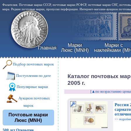
Филателия. Почтовые марки СССР, почтовые марки РСФСР, почтовые марки СНГ, почтовы
мира. Редкие почтовые марки, пропуски перфорации. Интернет-магазин-аукцион почтовых
Марки
Марки с
Главная
Люкс (MNH)
наклейками (MH
Подбор почтовых марок
Каталог почтовых мар
Поступления по дате
2005 г.
Популярные марки
[▲по возрастанию цены
Аукцион почтовых
Россия 
марок
сармато
отлично
Почтовые марки
>> подробне
Люкс (MNH)
500 лет Открытия