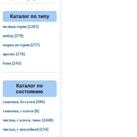
Каталог по типу
полная серия [2265]
набор [279]
марка из серии [257]
прочее [178]
блок [243]
Каталог по
состоянию
гашеная, без клея [586]
гашеная, с клеем [6]
чистая, с клеем, люкс [2448]
чистая, с наклейкой [154]