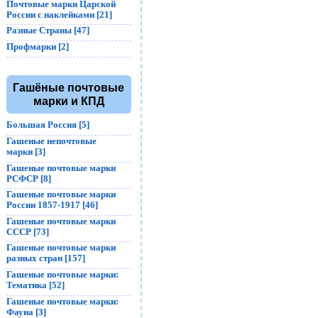
Почтовые марки Царской
России с наклейками [21]
Разные Страны [47]
Профмарки [2]
Гашёные почтовые
марки и КПД
Большая Россия [5]
Гашеные непочтовые
марки [3]
Гашеные почтовые марки
РСФСР [8]
Гашеные почтовые марки
России 1857-1917 [46]
Гашеные почтовые марки
СССР [73]
Гашеные почтовые марки
разных стран [157]
Гашеные почтовые марки:
Тематика [52]
Гашеные почтовые марки:
Фауна [3]