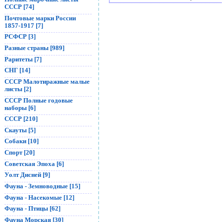
СССР [74]
Почтовые марки России
1857-1917 [7]
РСФСР [3]
Разные страны [989]
Раритеты [7]
СНГ [14]
СССР Малотиражные малые
листы [2]
СССР Полные годовые
наборы [6]
СССР [210]
Скауты [5]
Собаки [10]
Спорт [20]
Советская Эпоха [6]
Уолт Дисней [9]
Фауна - Земноводные [15]
Фауна - Насекомые [12]
Фауна - Птицы [62]
Фауна Морская [30]