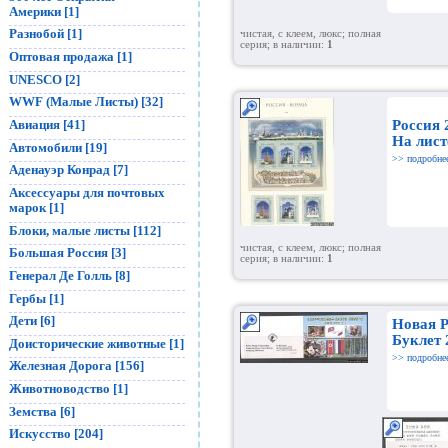
Америки [1]
Разнобой [1]
чистая, с клеем, люкс; полная
серия; в наличии:
1
Оптовая продажа [1]
UNESCO [2]
WWF (Малые Листы) [32]
Авиация [41]
Россия 
На лист
Автомобили [19]
>> подробне
Аденауэр Конрад [7]
Аксессуары для почтовых
марок [1]
Блоки, малые листы [112]
чистая, с клеем, люкс; полная
Большая Россия [3]
серия; в наличии:
1
Генерал Де Голль [8]
Гербы [1]
Дети [6]
Новая 
Буклет 
Доисторические животные [1]
>> подробне
Железная Дорога [156]
Животноводство [1]
Земства [6]
Искусство [204]