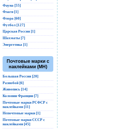
Фауна [55]
Флаги [1]
Флора [60]
Футбол [127]
Царская Россия [1]
Шахматы [7]
Энергетика [1]
Почтовые марки с
наклейками (MH)
Большая Россия [20]
Разнобой [6]
Живопись [14]
Колонии Франции [7]
Почтовые марки РСФСР с
наклейками [11]
Непочтовые марки [1]
Почтовые марки СССР с
наклейками [45]