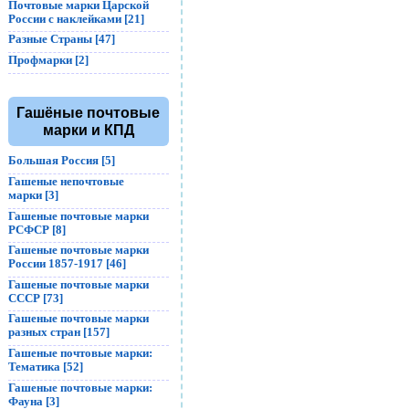
Почтовые марки Царской
России с наклейками [21]
Разные Страны [47]
Профмарки [2]
Гашёные почтовые
марки и КПД
Большая Россия [5]
Гашеные непочтовые
марки [3]
Гашеные почтовые марки
РСФСР [8]
Гашеные почтовые марки
России 1857-1917 [46]
Гашеные почтовые марки
СССР [73]
Гашеные почтовые марки
разных стран [157]
Гашеные почтовые марки:
Тематика [52]
Гашеные почтовые марки:
Фауна [3]