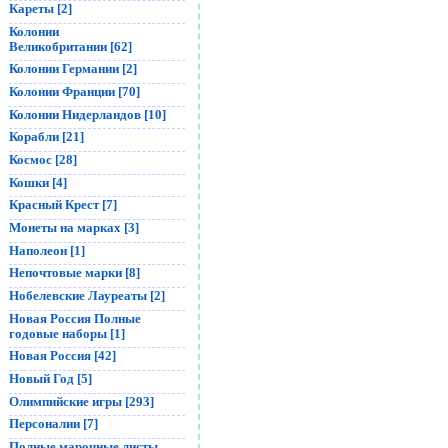
Кареты [2]
Колонии
Великобритании [62]
Колонии Германии [2]
Колонии Франции [70]
Колонии Нидерландов [10]
Корабли [21]
Космос [28]
Кошки [4]
Красный Крест [7]
Монеты на марках [3]
Наполеон [1]
Непочтовые марки [8]
Нобелевские Лауреаты [2]
Новая Россия Полные
годовые наборы [1]
Новая Россия [42]
Новый Год [5]
Олимпийские игры [293]
Персоналии [7]
Полные марочные листы