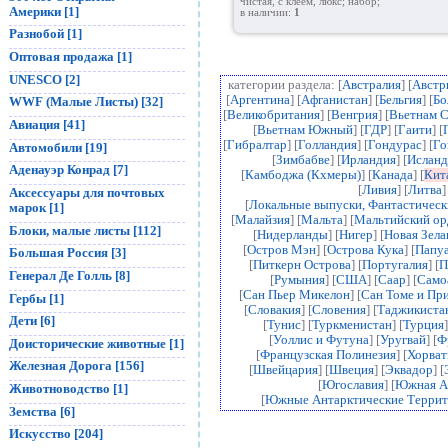
чистая, с клеем, люкс; набор;
Америки [1]
в наличии:
1
Разнобой [1]
Оптовая продажа [1]
UNESCO [2]
категории раздела: [
Австралия
] [
Австр
[
Аргентина
] [
Афганистан
] [
Бельгия
] [
Бо
WWF (Малые Листы) [32]
[
Великобритания
] [
Венгрия
] [
Вьетнам 
Авиация [41]
[
Вьетнам Южный
] [
ГДР
] [
Гаити
] [
[
Гибралтар
] [
Голландия
] [
Гондурас
] [
Го
Автомобили [19]
[
Зимбабве
] [
Ирландия
] [
Исланд
Аденауэр Конрад [7]
[
Камбоджа (Кхмеры)
] [
Канада
] [
Кит
[
Ливия
] [
Литва
]
Аксессуары для почтовых
[
Локальные выпуски, Фантастичес
марок [1]
[
Малайзия
] [
Мальта
] [
Мальтийский ор
Блоки, малые листы [112]
[
Нидерланды
] [
Нигер
] [
Новая Зела
[
Остров Мэн
] [
Острова Кука
] [
Папуа
Большая Россия [3]
[
Питкерн Острова
] [
Португалия
] [
П
Генерал Де Голль [8]
[
Румыния
] [
США
] [
Саар
] [
Само
[
Сан Пьер Микелон
] [
Сан Томе и Пр
Гербы [1]
[
Словакия
] [
Словения
] [
Таджикиста
Дети [6]
[
Тунис
] [
Туркменистан
] [
Турция
]
[
Уоллис и Футуна
] [
Уругвай
] [
Ф
Доисторические животные [1]
[
Французская Полинезия
] [
Хорват
Железная Дорога [156]
[
Швейцария
] [
Швеция
] [
Эквадор
] [
[
Югославия
] [
Южная А
Животноводство [1]
[
Южные Антарктические Террит
Земства [6]
Искусство [204]