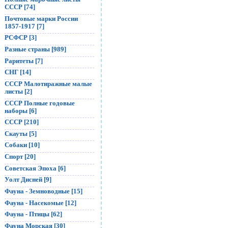
СССР [74]
Почтовые марки России
1857-1917 [7]
РСФСР [3]
Разные страны [989]
Раритеты [7]
СНГ [14]
СССР Малотиражные малые
листы [2]
СССР Полные годовые
наборы [6]
СССР [210]
Скауты [5]
Собаки [10]
Спорт [20]
Советская Эпоха [6]
Уолт Дисней [9]
Фауна - Земноводные [15]
Фауна - Насекомые [12]
Фауна - Птицы [62]
Фауна Морская [30]