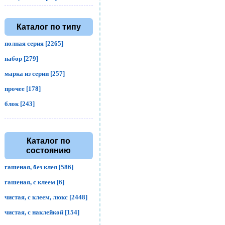
Каталог по типу
полная серия [2265]
набор [279]
марка из серии [257]
прочее [178]
блок [243]
Каталог по
состоянию
гашеная, без клея [586]
гашеная, с клеем [6]
чистая, с клеем, люкс [2448]
чистая, с наклейкой [154]