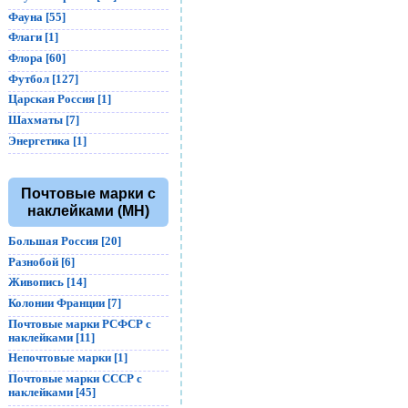
Фауна [55]
Флаги [1]
Флора [60]
Футбол [127]
Царская Россия [1]
Шахматы [7]
Энергетика [1]
Почтовые марки с
наклейками (MH)
Большая Россия [20]
Разнобой [6]
Живопись [14]
Колонии Франции [7]
Почтовые марки РСФСР с
наклейками [11]
Непочтовые марки [1]
Почтовые марки СССР с
наклейками [45]