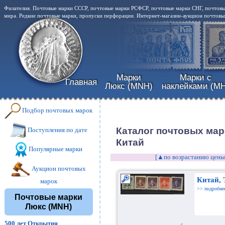
Филателия. Почтовые марки СССР, почтовые марки РСФСР, почтовые марки СНГ, почтовы
мира. Редкие почтовые марки, пропуски перфорации. Интернет-магазин-аукцион почтовых
Марки
Марки с
Главная
Люкс (MNH)
наклейками (MH
Подбор почтовых марок
Каталог почтовых мар
Поступления по дате
Китай
Популярные марки
[▲по возрастанию цены
Аукцион почтовых
Китай, 
марок
>> подробне
Почтовые марки
Люкс (MNH)
500 лет Открытия