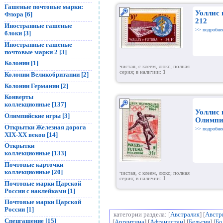
Гашеные почтовые марки:
Уоллис 
Флора [6]
212
Иностранные гашеные
>> подробне
блоки [3]
Иностранные гашеные
почтовые марки 2 [3]
Колонии [1]
чистая, с клеем, люкс; полная
серия; в наличии:
1
Колонии Великобритании [2]
Колонии Германии [2]
Конверты
коллекционные [137]
Уоллис 
Олимпийские игры [3]
Олимпиа
Открытки Железная дорога
>> подробне
XIX-XX веков [14]
Открытки
коллекционные [133]
Почтовые карточки
коллекционные [20]
чистая, с клеем, люкс; полная
серия; в наличии:
1
Почтовые марки Царской
России с наклейками [1]
Почтовые марки Царской
России [1]
категории раздела: [
Австралия
] [
Австр
Спецгашение [15]
[
Аргентина
] [
Афганистан
] [
Бельгия
] [
Бо