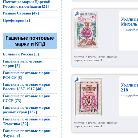
Почтовые марки Царской
России с наклейками [21]
Разные Страны [47]
Уоллис 
Профмарки [2]
Михель
>> подробне
Гашёные почтовые
марки и КПД
Большая Россия [5]
чистая, с клеем, люкс; полная
серия; в наличии:
1
Гашеные непочтовые
марки [3]
Гашеные почтовые марки
РСФСР [8]
Гашеные почтовые марки
Уоллис 
России 1857-1917 [46]
218
>> подробне
Гашеные почтовые марки
СССР [73]
Гашеные почтовые марки
разных стран [157]
Гашеные почтовые марки:
чистая, с клеем, люкс; полная
Тематика [52]
серия; в наличии:
1
Гашеные почтовые марки:
Фауна [3]