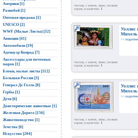
Америки [1]
чистая, с клеем, люкс; полная
серия; в наличии:
1
Разнобой [1]
Оптовая продажа [1]
UNESCO [2]
Уоллис 
WWF (Малые Листы) [32]
Михель
Авиация [41]
>> подробне
Автомобили [19]
Аденауэр Конрад [7]
Аксессуары для почтовых
чистая, с клеем, люкс; полная
марок [1]
серия; в наличии:
1
Блоки, малые листы [112]
Большая Россия [3]
Генерал Де Голль [8]
Уоллис 
Михель
Гербы [1]
>> подробне
Дети [6]
Доисторические животные [1]
Железная Дорога [156]
Животноводство [1]
чистая, с клеем, люкс; полная
серия; в наличии:
1
Земства [6]
Искусство [204]