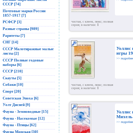
СССР [74]
Почтовые марки России
1857-1917 [7]
РСФСР [3]
чистая, с клеем, люкс; полная
серия; в наличии:
1
Разные страны [989]
Раритеты [7]
СНГ [14]
Уоллис
СССР Малотиражные малые
игры 19
листы [2]
>> подробне
СССР Полные годовые
наборы [6]
СССР [210]
Скауты [5]
Собаки [10]
чистая, с клеем, люкс; полная
серия; в наличии:
1
Спорт [20]
Советская Эпоха [6]
Уолт Дисней [9]
Фауна - Земноводные [15]
Уоллис 
Михель
Фауна - Насекомые [12]
>> подробне
Фауна - Птицы [62]
Фауна Морская [30]