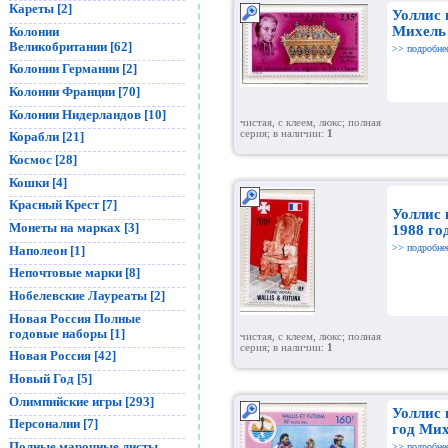
Кареты [2]
Уоллис 
Михель
Колонии
Великобритании [62]
>> подробне
Колонии Германии [2]
Колонии Франции [70]
Колонии Нидерландов [10]
чистая, с клеем, люкс; полная
серия; в наличии:
1
Корабли [21]
Космос [28]
Кошки [4]
Красный Крест [7]
Уоллис 
Монеты на марках [3]
1988 го
>> подробне
Наполеон [1]
Непочтовые марки [8]
Нобелевские Лауреаты [2]
Новая Россия Полные
годовые наборы [1]
чистая, с клеем, люкс; полная
серия; в наличии:
1
Новая Россия [42]
Новый Год [5]
Олимпийские игры [293]
Уоллис 
Персоналии [7]
год Мих
Полные марочные листы
>> подробне