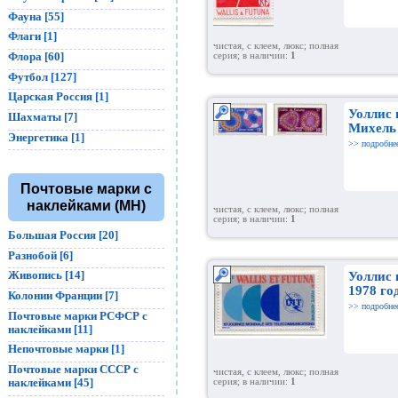
Фауна [55]
Флаги [1]
чистая, с клеем, люкс; полная
Флора [60]
серия; в наличии:
1
Футбол [127]
Царская Россия [1]
Уоллис 
Шахматы [7]
Михель 
Энергетика [1]
>> подробне
Почтовые марки с
наклейками (MH)
чистая, с клеем, люкс; полная
серия; в наличии:
1
Большая Россия [20]
Разнобой [6]
Живопись [14]
Уоллис
1978 го
Колонии Франции [7]
>> подробне
Почтовые марки РСФСР с
наклейками [11]
Непочтовые марки [1]
Почтовые марки СССР с
чистая, с клеем, люкс; полная
наклейками [45]
серия; в наличии:
1