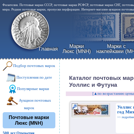
Филателия. Почтовые марки СССР, почтовые марки РСФСР, почтовые марки СНГ, почтовы
мира. Редкие почтовые марки, пропуски перфорации. Интернет-магазин-аукцион почтовых
Марки
Марки с
Главная
Люкс (MNH)
наклейками (MH
Подбор почтовых марок
Каталог почтовых мар
Поступления по дате
Уоллис и Футуна
Популярные марки
[▲по возрастанию цены
Аукцион почтовых
Уоллис 
марок
год Мих
Почтовые марки
>> подробне
Люкс (MNH)
500 лет Открытия