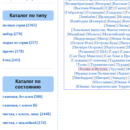
[
Великобритания
] [
Венгрия
] [
Вьетнам 
[
Вьетнам Южный
] [
ГДР
] [
Гаити
] [
[
Гибралтар
] [
Голландия
] [
Гондурас
] [
Го
Каталог по типу
[
Зимбабве
] [
Ирландия
] [
Исланд
[
Камбоджа (Кхмеры)
] [
Канада
] [
Кит
полная серия [2265]
[
Ливия
] [
Литва
]
[
Локальные выпуски, Фантастичес
набор [279]
[
Малайзия
] [
Мальта
] [
Мальтийский ор
[
Нидерланды
] [
Нигер
] [
Новая Зела
марка из серии [257]
[
Остров Мэн
] [
Острова Кука
] [
Папуа
[
Питкерн Острова
] [
Португалия
] [
П
прочее [178]
[
Румыния
] [
США
] [
Саар
] [
Само
[
Сан Пьер Микелон
] [
Сан Томе и Пр
блок [243]
[
Словакия
] [
Словения
] [
Таджикиста
[
Тунис
] [
Туркменистан
] [
Турция
]
[
Уоллис и Футуна
] [
Уругвай
] [
Ф
[
Французская Полинезия
] [
Хорват
[
Швейцария
] [
Швеция
] [
Эквадор
] [
Каталог по
[
Югославия
] [
Южная А
состоянию
[
Южные Антарктические Террит
гашеная, без клея [586]
гашеная, с клеем [6]
чистая, с клеем, люкс [2448]
чистая, с наклейкой [154]