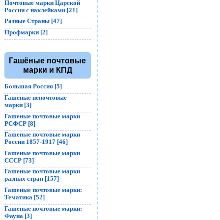
Почтовые марки Царской
России с наклейками [21]
Разные Страны [47]
Профмарки [2]
Гашёные почтовые
марки и КПД
Большая Россия [5]
Гашеные непочтовые
марки [3]
Гашеные почтовые марки
РСФСР [8]
Гашеные почтовые марки
России 1857-1917 [46]
Гашеные почтовые марки
СССР [73]
Гашеные почтовые марки
разных стран [157]
Гашеные почтовые марки:
Тематика [52]
Гашеные почтовые марки:
Фауна [3]