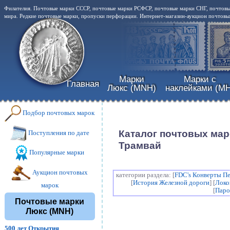
Филателия. Почтовые марки СССР, почтовые марки РСФСР, почтовые марки СНГ, почтовы
мира. Редкие почтовые марки, пропуски перфорации. Интернет-магазин-аукцион почтовых
Марки
Марки с
Главная
Люкс (MNH)
наклейками (MH
Подбор почтовых марок
Каталог почтовых мар
Поступления по дате
Трамвай
Популярные марки
Аукцион почтовых
категории раздела: [
FDC's Конверты П
[
История Железной дороги
] [
Локо
марок
[
Паро
Почтовые марки
Люкс (MNH)
500 лет Открытия