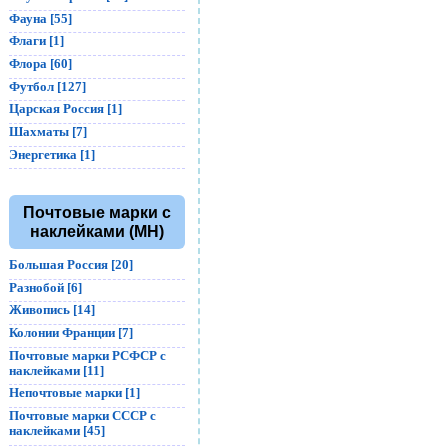
Фауна [55]
Флаги [1]
Флора [60]
Футбол [127]
Царская Россия [1]
Шахматы [7]
Энергетика [1]
Почтовые марки с
наклейками (MH)
Большая Россия [20]
Разнобой [6]
Живопись [14]
Колонии Франции [7]
Почтовые марки РСФСР с
наклейками [11]
Непочтовые марки [1]
Почтовые марки СССР с
наклейками [45]