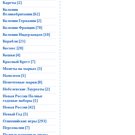
Кареты [2]
Колонии
Великобритании [62]
Колонии Германии [2]
Колонии Франции [70]
Колонии Нидерландов [10]
Корабли [21]
Космос [28]
Кошки [4]
Красный Крест [7]
Монеты на марках [3]
Наполеон [1]
Непочтовые марки [8]
Нобелевские Лауреаты [2]
Новая Россия Полные
годовые наборы [1]
Новая Россия [42]
Новый Год [5]
Олимпийские игры [293]
Персоналии [7]
Полные марочные листы