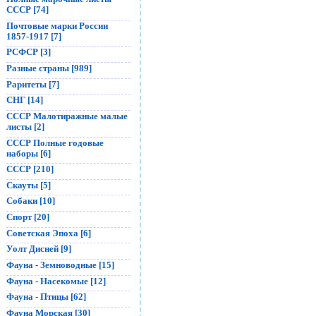
СССР [74]
Почтовые марки России
1857-1917 [7]
РСФСР [3]
Разные страны [989]
Раритеты [7]
СНГ [14]
СССР Малотиражные малые
листы [2]
СССР Полные годовые
наборы [6]
СССР [210]
Скауты [5]
Собаки [10]
Спорт [20]
Советская Эпоха [6]
Уолт Дисней [9]
Фауна - Земноводные [15]
Фауна - Насекомые [12]
Фауна - Птицы [62]
Фауна Морская [30]