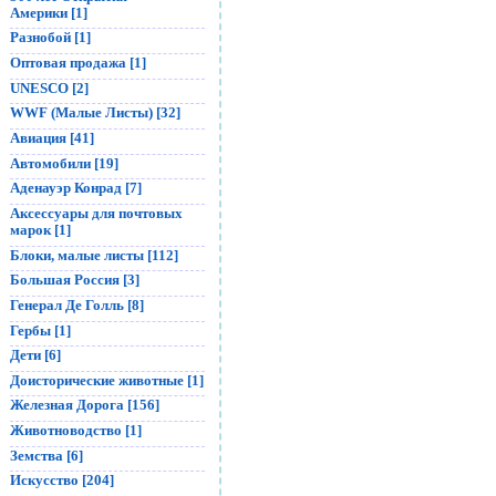
Америки [1]
Разнобой [1]
Оптовая продажа [1]
UNESCO [2]
WWF (Малые Листы) [32]
Авиация [41]
Автомобили [19]
Аденауэр Конрад [7]
Аксессуары для почтовых
марок [1]
Блоки, малые листы [112]
Большая Россия [3]
Генерал Де Голль [8]
Гербы [1]
Дети [6]
Доисторические животные [1]
Железная Дорога [156]
Животноводство [1]
Земства [6]
Искусство [204]