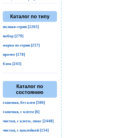
Каталог по типу
полная серия [2265]
набор [279]
марка из серии [257]
прочее [178]
блок [243]
Каталог по
состоянию
гашеная, без клея [586]
гашеная, с клеем [6]
чистая, с клеем, люкс [2448]
чистая, с наклейкой [154]