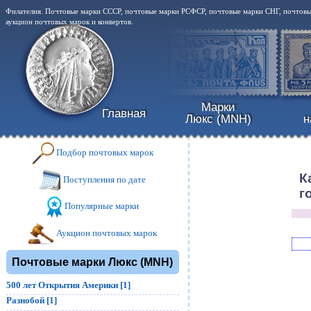
Филателия. Почтовые марки СССР, почтовые марки РСФСР, почтовые марки СНГ, почтовые
аукцион почтовых марок и конвертов.
Марки
Главная
Люкс (MNH)
н
Подбор почтовых марок
К
Поступления по дате
г
Популярные марки
Аукцион почтовых марок
Почтовые марки Люкс (MNH)
500 лет Открытия Америки [1]
Разнобой [1]