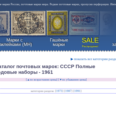
 марки России, почтовые марки мира. Редкие почтовые марки, пропуски перфорации. Инт
SALE
Марки с
Гашёные
аклейками (MH)
марки
з
Распродажа!
▶ показать все категории разд
аталог почтовых марок: СССР Полные
одовые наборы - 1961
[▲по возрастанию цены]
[▼по убыванию цены]
категории раздела: [
1973
] [
1987
] [
1991
]