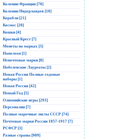
Колонии Франции [70]
Колонии Нидерландов [10]
Корабли [21]
Космос [28]
Кошки [4]
Красный Крест [7]
Монеты на марках [3]
Наполеон [1]
Непочтовые марки [8]
Нобелевские Лауреаты [2]
Новая Россия Полные годовые
наборы [1]
Новая Россия [42]
Новый Год [5]
Олимпийские игры [293]
Персоналии [7]
Полные марочные листы СССР [74]
Почтовые марки России 1857-1917 [7]
РСФСР [3]
Разные страны [989]