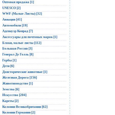
Оптовая продажа [1]
UNESCO [2]
WWF (Малые Листы) [32]
Авиация [41]
Автомобили [19]
Аденауэр Конрад [7]
Аксессуары для почтовых марок [1]
Блоки, малые листы [112]
Большая Россия [3]
Генерал Де Голль [8]
Гербы [1]
Дети [6]
Доисторические животные [1]
Железная Дорога [156]
Животноводство [1]
Земства [6]
Искусство [204]
Кареты [2]
Колонии Великобритании [62]
Колонии Германии [2]