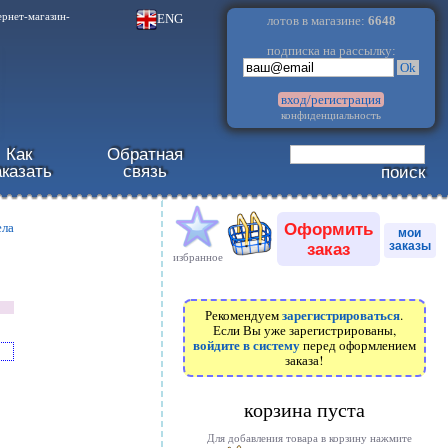
.
ENG
ернет-магазин-
лотов в магазине:
6648
подписка на рассылку:
Ok
вход/регистрация
конфиденциальность
Как
Обратная
аказать
связь
поиск
Оформить
ела
мои
заказ
заказы
избранное
зарегистрироваться
Рекомендуем
.
Если Вы уже зарегистрированы,
войдите в систему
перед оформлением
заказа!