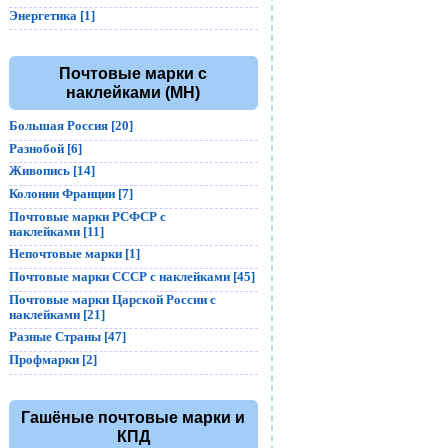
Энергетика [1]
Почтовые марки с
наклейками (MH)
Большая Россия [20]
Разнобой [6]
Живопись [14]
Колонии Франции [7]
Почтовые марки РСФСР с
наклейками [11]
Непочтовые марки [1]
Почтовые марки СССР с наклейками [45]
Почтовые марки Царской России с
наклейками [21]
Разные Страны [47]
Профмарки [2]
Гашёные почтовые марки и
КПД