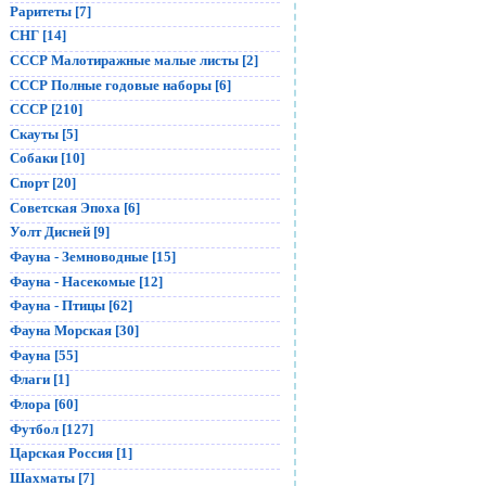
Раритеты [7]
СНГ [14]
СССР Малотиражные малые листы [2]
СССР Полные годовые наборы [6]
СССР [210]
Скауты [5]
Собаки [10]
Спорт [20]
Советская Эпоха [6]
Уолт Дисней [9]
Фауна - Земноводные [15]
Фауна - Насекомые [12]
Фауна - Птицы [62]
Фауна Морская [30]
Фауна [55]
Флаги [1]
Флора [60]
Футбол [127]
Царская Россия [1]
Шахматы [7]