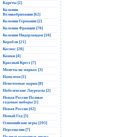
Кареты [2]
Колонии
Великобритании [62]
Колонии Германии [2]
Колонии Франции [70]
Колонии Нидерландов [10]
Корабли [21]
Космос [28]
Кошки [4]
Красный Крест [7]
Монеты на марках [3]
Наполеон [1]
Непочтовые марки [8]
Нобелевские Лауреаты [2]
Новая Россия Полные
годовые наборы [1]
Новая Россия [42]
Новый Год [5]
Олимпийские игры [293]
Персоналии [7]
Полные марочные листы