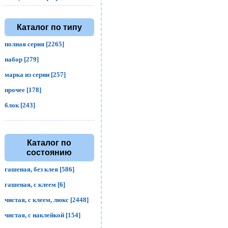
Каталог по типу
полная серия [2265]
набор [279]
марка из серии [257]
прочее [178]
блок [243]
Каталог по
состоянию
гашеная, без клея [586]
гашеная, с клеем [6]
чистая, с клеем, люкс [2448]
чистая, с наклейкой [154]