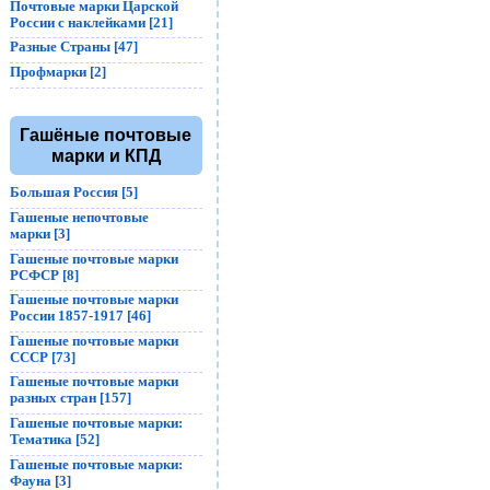
Почтовые марки Царской
России с наклейками [21]
Разные Страны [47]
Профмарки [2]
Гашёные почтовые
марки и КПД
Большая Россия [5]
Гашеные непочтовые
марки [3]
Гашеные почтовые марки
РСФСР [8]
Гашеные почтовые марки
России 1857-1917 [46]
Гашеные почтовые марки
СССР [73]
Гашеные почтовые марки
разных стран [157]
Гашеные почтовые марки:
Тематика [52]
Гашеные почтовые марки:
Фауна [3]