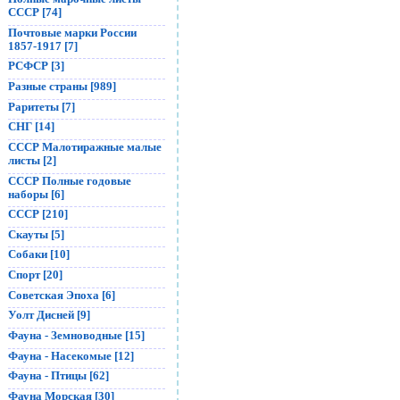
СССР [74]
Почтовые марки России
1857-1917 [7]
РСФСР [3]
Разные страны [989]
Раритеты [7]
СНГ [14]
СССР Малотиражные малые
листы [2]
СССР Полные годовые
наборы [6]
СССР [210]
Скауты [5]
Собаки [10]
Спорт [20]
Советская Эпоха [6]
Уолт Дисней [9]
Фауна - Земноводные [15]
Фауна - Насекомые [12]
Фауна - Птицы [62]
Фауна Морская [30]