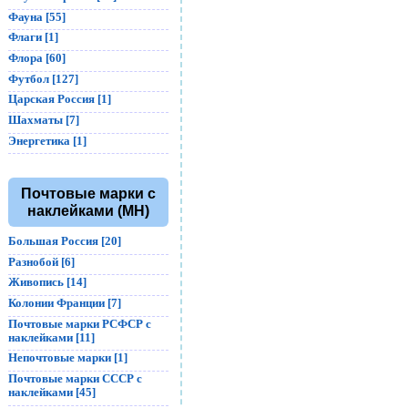
Фауна [55]
Флаги [1]
Флора [60]
Футбол [127]
Царская Россия [1]
Шахматы [7]
Энергетика [1]
Почтовые марки с
наклейками (MH)
Большая Россия [20]
Разнобой [6]
Живопись [14]
Колонии Франции [7]
Почтовые марки РСФСР с
наклейками [11]
Непочтовые марки [1]
Почтовые марки СССР с
наклейками [45]