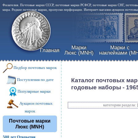
Филателия. Почтовые марки СССР, почтовые марки РСФСР, почтовые марки СНГ, почтовы
мира. Редкие почтовые марки, пропуски перфорации. Интернет-магазин-аукцион почтовых
Марки
Марки с
Главная
Люкс (MNH)
наклейками (MH
Подбор почтовых марок
Каталог почтовых ма
Поступления по дате
годовые наборы - 196
Популярные марки
Аукцион почтовых
категории раздела: 
марок
Почтовые марки
Люкс (MNH)
500 лет Открытия