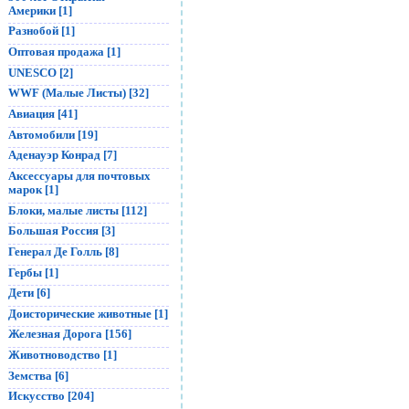
Америки [1]
Разнобой [1]
Оптовая продажа [1]
UNESCO [2]
WWF (Малые Листы) [32]
Авиация [41]
Автомобили [19]
Аденауэр Конрад [7]
Аксессуары для почтовых
марок [1]
Блоки, малые листы [112]
Большая Россия [3]
Генерал Де Голль [8]
Гербы [1]
Дети [6]
Доисторические животные [1]
Железная Дорога [156]
Животноводство [1]
Земства [6]
Искусство [204]