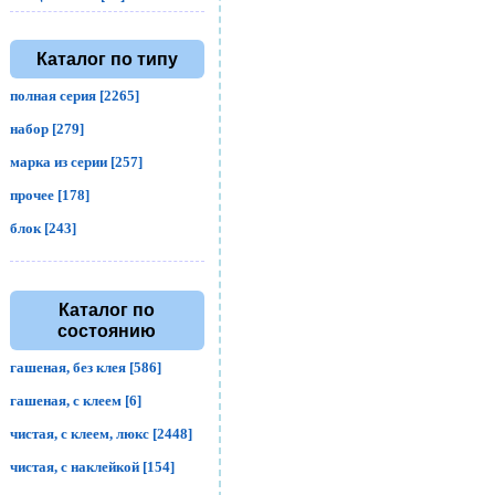
Каталог по типу
полная серия [2265]
набор [279]
марка из серии [257]
прочее [178]
блок [243]
Каталог по
состоянию
гашеная, без клея [586]
гашеная, с клеем [6]
чистая, с клеем, люкс [2448]
чистая, с наклейкой [154]