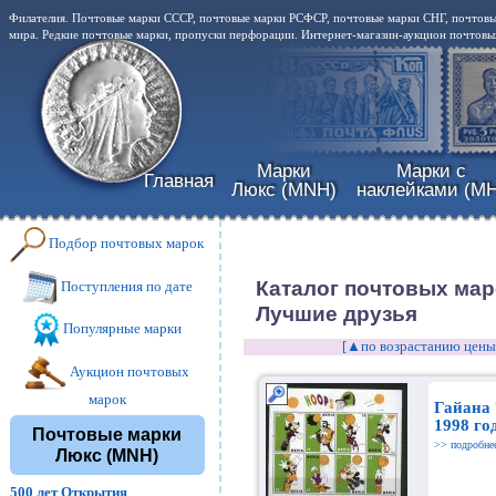
Филателия. Почтовые марки СССР, почтовые марки РСФСР, почтовые марки СНГ, почтовы
мира. Редкие почтовые марки, пропуски перфорации. Интернет-магазин-аукцион почтовых
Марки
Марки с
Главная
Люкс (MNH)
наклейками (MH
Подбор почтовых марок
Каталог почтовых маро
Поступления по дате
Лучшие друзья
Популярные марки
[▲по возрастанию цены
Аукцион почтовых
марок
Гайана 
1998 го
Почтовые марки
>> подробне
Люкс (MNH)
500 лет Открытия