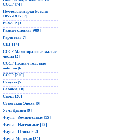
СССР [74]
Почтовые марки России
1857-1917 [7]
РСФСР [3]
Разные страны [989]
Раритеты [7]
СНГ [14]
СССР Малотиражные малые
листы [2]
СССР Полные годовые
наборы [6]
СССР [210]
Скауты [5]
Собаки [10]
Спорт [20]
Советская Эпоха [6]
Уолт Дисней [9]
Фауна - Земноводные [15]
Фауна - Насекомые [12]
Фауна - Птицы [62]
Фауна Морская [30]