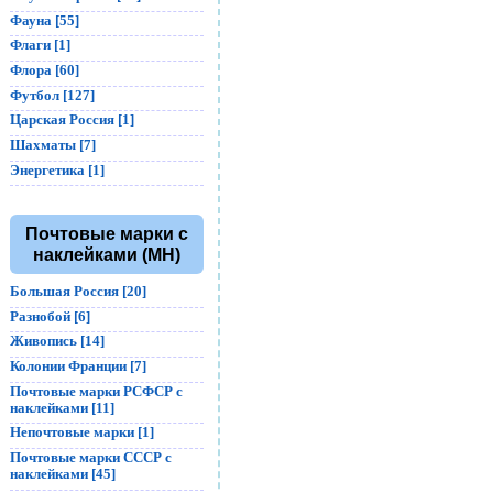
Фауна [55]
Флаги [1]
Флора [60]
Футбол [127]
Царская Россия [1]
Шахматы [7]
Энергетика [1]
Почтовые марки с
наклейками (MH)
Большая Россия [20]
Разнобой [6]
Живопись [14]
Колонии Франции [7]
Почтовые марки РСФСР с
наклейками [11]
Непочтовые марки [1]
Почтовые марки СССР с
наклейками [45]