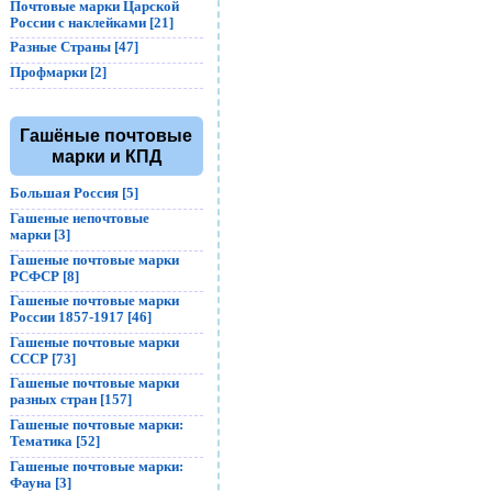
Почтовые марки Царской
России с наклейками [21]
Разные Страны [47]
Профмарки [2]
Гашёные почтовые
марки и КПД
Большая Россия [5]
Гашеные непочтовые
марки [3]
Гашеные почтовые марки
РСФСР [8]
Гашеные почтовые марки
России 1857-1917 [46]
Гашеные почтовые марки
СССР [73]
Гашеные почтовые марки
разных стран [157]
Гашеные почтовые марки:
Тематика [52]
Гашеные почтовые марки:
Фауна [3]