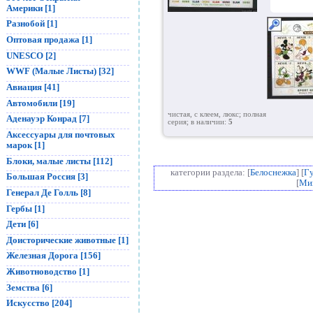
Америки [1]
Разнобой [1]
Оптовая продажа [1]
UNESCO [2]
WWF (Малые Листы) [32]
Авиация [41]
Автомобили [19]
чистая, с клеем, люкс; полная
Аденауэр Конрад [7]
серия; в наличии:
5
Аксессуары для почтовых
марок [1]
Блоки, малые листы [112]
категории раздела: [
Белоснежка
] [
Г
Большая Россия [3]
[
Ми
Генерал Де Голль [8]
Гербы [1]
Дети [6]
Доисторические животные [1]
Железная Дорога [156]
Животноводство [1]
Земства [6]
Искусство [204]