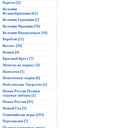
Кареты [2]
Колонии
Великобритании [62]
Колонии Германии [2]
Колонии Франции [70]
Колонии Нидерландов [10]
Корабли [21]
Космос [28]
Кошки [4]
Красный Крест [7]
Монеты на марках [3]
Наполеон [1]
Непочтовые марки [8]
Нобелевские Лауреаты [2]
Новая Россия Полные
годовые наборы [1]
Новая Россия [42]
Новый Год [5]
Олимпийские игры [293]
Персоналии [7]
Полные марочные листы