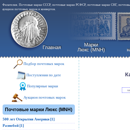
Филателия. Почтовые марки СССР, почтовые марки РСФСР, почтовые марки СНГ, почтовые
аукцион почтовых марок и конвертов.
Марки
Главная
Люкс (MNH)
н
Подбор почтовых марок
К
Поступления по дате
Популярные марки
к
Аукцион почтовых марок
Почтовые марки Люкс (MNH)
500 лет Открытия Америки [1]
Разнобой [1]