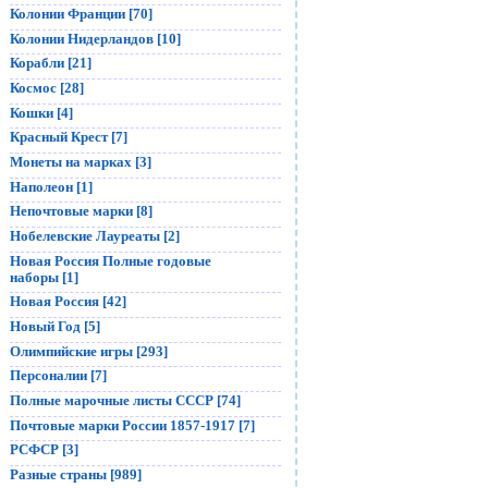
Колонии Франции [70]
Колонии Нидерландов [10]
Корабли [21]
Космос [28]
Кошки [4]
Красный Крест [7]
Монеты на марках [3]
Наполеон [1]
Непочтовые марки [8]
Нобелевские Лауреаты [2]
Новая Россия Полные годовые
наборы [1]
Новая Россия [42]
Новый Год [5]
Олимпийские игры [293]
Персоналии [7]
Полные марочные листы СССР [74]
Почтовые марки России 1857-1917 [7]
РСФСР [3]
Разные страны [989]