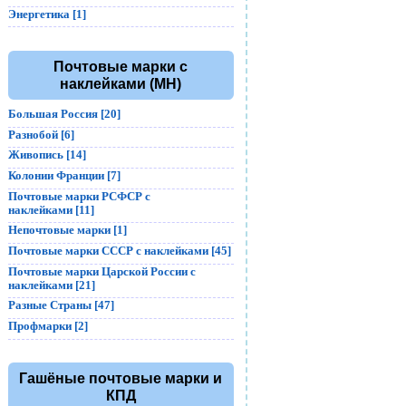
Энергетика [1]
Почтовые марки с
наклейками (MH)
Большая Россия [20]
Разнобой [6]
Живопись [14]
Колонии Франции [7]
Почтовые марки РСФСР с
наклейками [11]
Непочтовые марки [1]
Почтовые марки СССР с наклейками [45]
Почтовые марки Царской России с
наклейками [21]
Разные Страны [47]
Профмарки [2]
Гашёные почтовые марки и
КПД