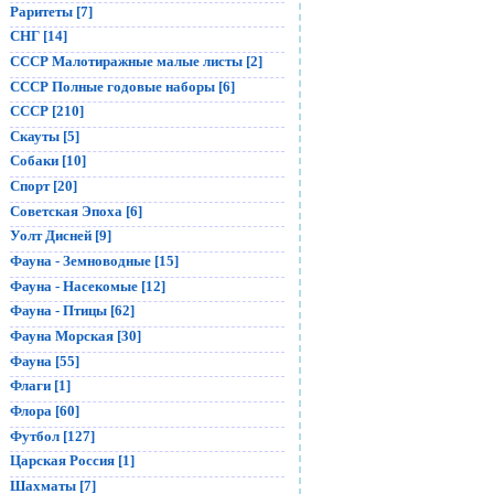
Раритеты [7]
СНГ [14]
СССР Малотиражные малые листы [2]
СССР Полные годовые наборы [6]
СССР [210]
Скауты [5]
Собаки [10]
Спорт [20]
Советская Эпоха [6]
Уолт Дисней [9]
Фауна - Земноводные [15]
Фауна - Насекомые [12]
Фауна - Птицы [62]
Фауна Морская [30]
Фауна [55]
Флаги [1]
Флора [60]
Футбол [127]
Царская Россия [1]
Шахматы [7]