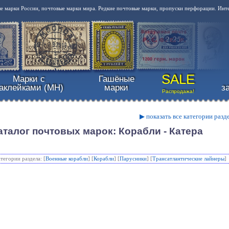
 марки России, почтовые марки мира. Редкие почтовые марки, пропуски перфорации. Инт
SALE
Марки с
Гашёные
аклейками (MH)
марки
з
Распродажа!
▶ показать все категории разд
аталог почтовых марок: Корабли - Катера
атегории раздела: [
Военные корабли
] [
Корабли
] [
Парусники
] [
Трансатлантические лайнеры
]