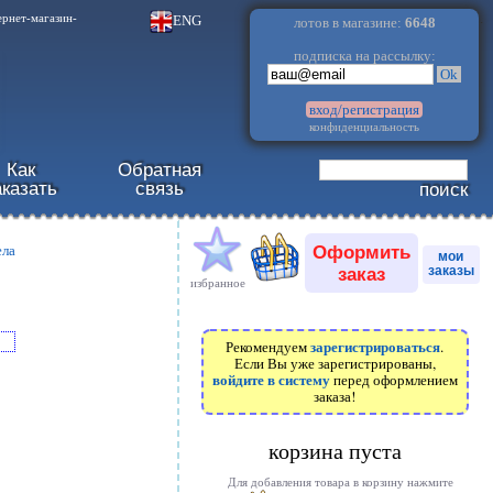
.
ENG
ернет-магазин-
лотов в магазине:
6648
подписка на рассылку:
Ok
вход/регистрация
конфиденциальность
Как
Обратная
аказать
связь
поиск
Оформить
ела
мои
заказ
заказы
избранное
зарегистрироваться
Рекомендуем
.
Если Вы уже зарегистрированы,
войдите в систему
перед оформлением
заказа!