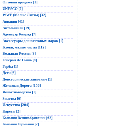
Оптовая продажа [1]
UNESCO [2]
WWF (Малые Листы) [32]
Авиация [41]
Автомобили [19]
Аденауэр Конрад [7]
Аксессуары для почтовых марок [1]
Блоки, малые листы [112]
Большая Россия [3]
Генерал Де Голль [8]
Гербы [1]
Дети [6]
Доисторические животные [1]
Железная Дорога [156]
Животноводство [1]
Земства [6]
Искусство [204]
Кареты [2]
Колонии Великобритании [62]
Колонии Германии [2]