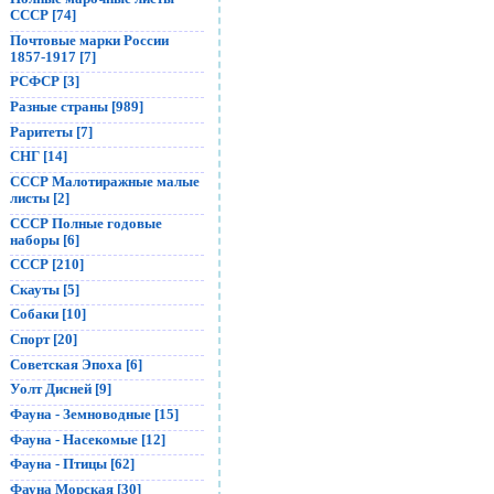
СССР [74]
Почтовые марки России
1857-1917 [7]
РСФСР [3]
Разные страны [989]
Раритеты [7]
СНГ [14]
СССР Малотиражные малые
листы [2]
СССР Полные годовые
наборы [6]
СССР [210]
Скауты [5]
Собаки [10]
Спорт [20]
Советская Эпоха [6]
Уолт Дисней [9]
Фауна - Земноводные [15]
Фауна - Насекомые [12]
Фауна - Птицы [62]
Фауна Морская [30]