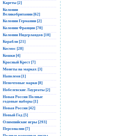
Кареты [2]
Колонии
Великобритании [62]
Колонии Германии [2]
Колонии Франции [70]
Колонии Нидерландов [10]
Корабли [21]
Космос [28]
Кошки [4]
Красный Крест [7]
Монеты на марках [3]
Наполеон [1]
Непочтовые марки [8]
Нобелевские Лауреаты [2]
Новая Россия Полные
годовые наборы [1]
Новая Россия [42]
Новый Год [5]
Олимпийские игры [293]
Персоналии [7]
Полные марочные листы