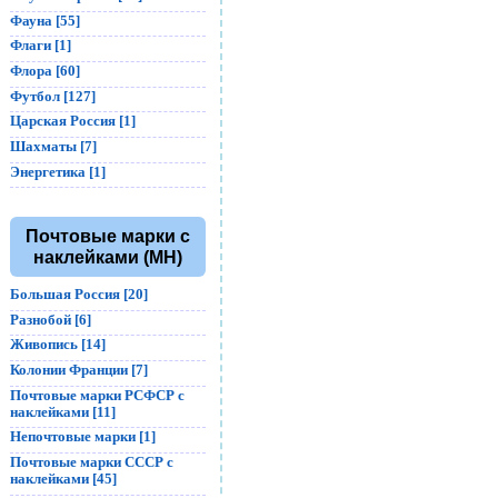
Фауна [55]
Флаги [1]
Флора [60]
Футбол [127]
Царская Россия [1]
Шахматы [7]
Энергетика [1]
Почтовые марки с
наклейками (MH)
Большая Россия [20]
Разнобой [6]
Живопись [14]
Колонии Франции [7]
Почтовые марки РСФСР с
наклейками [11]
Непочтовые марки [1]
Почтовые марки СССР с
наклейками [45]