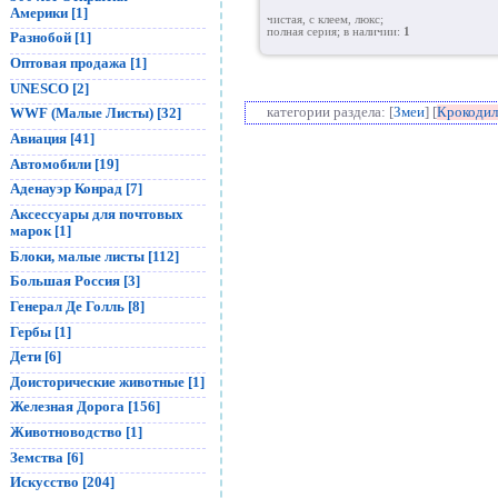
Америки [1]
чистая, с клеем, люкс;
полная серия; в наличии:
1
Разнобой [1]
Оптовая продажа [1]
UNESCO [2]
WWF (Малые Листы) [32]
категории раздела: [
Змеи
] [
Крокоди
Авиация [41]
Автомобили [19]
Аденауэр Конрад [7]
Аксессуары для почтовых
марок [1]
Блоки, малые листы [112]
Большая Россия [3]
Генерал Де Голль [8]
Гербы [1]
Дети [6]
Доисторические животные [1]
Железная Дорога [156]
Животноводство [1]
Земства [6]
Искусство [204]