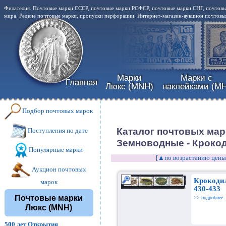
Филателия. Почтовые марки СССР, почтовые марки РСФСР, почтовые марки СНГ, почтовы
мира. Редкие почтовые марки, пропуски перфорации. Интернет-магазин-аукцион почтовых
Марки
Марки с
Главная
Люкс (MNH)
наклейками (MH
Подбор почтовых марок
Каталог почтовых маро
Поступления по дате
Земноводные - Кроко
Популярные марки
[▲по возрастанию цены
Аукцион почтовых
Крокоди
марок
430-433
Почтовые марки
>> подробнее
Люкс (MNH)
500 лет Открытия