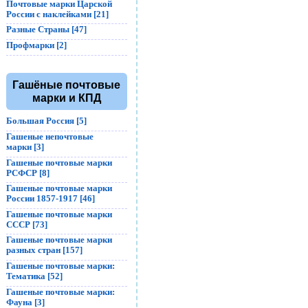
Почтовые марки Царской
России с наклейками [21]
Разные Страны [47]
Профмарки [2]
Гашёные почтовые
марки и КПД
Большая Россия [5]
Гашеные непочтовые
марки [3]
Гашеные почтовые марки
РСФСР [8]
Гашеные почтовые марки
России 1857-1917 [46]
Гашеные почтовые марки
СССР [73]
Гашеные почтовые марки
разных стран [157]
Гашеные почтовые марки:
Тематика [52]
Гашеные почтовые марки:
Фауна [3]