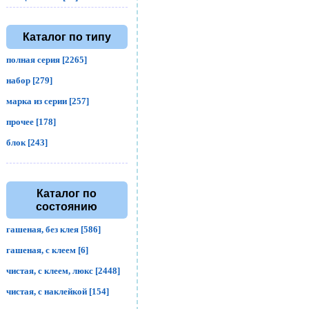
Каталог по типу
полная серия [2265]
набор [279]
марка из серии [257]
прочее [178]
блок [243]
Каталог по
состоянию
гашеная, без клея [586]
гашеная, с клеем [6]
чистая, с клеем, люкс [2448]
чистая, с наклейкой [154]