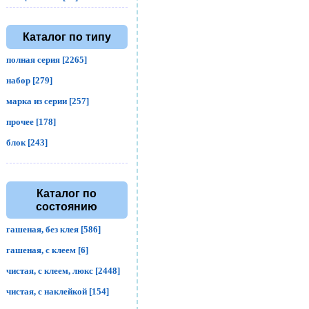
Каталог по типу
полная серия [2265]
набор [279]
марка из серии [257]
прочее [178]
блок [243]
Каталог по
состоянию
гашеная, без клея [586]
гашеная, с клеем [6]
чистая, с клеем, люкс [2448]
чистая, с наклейкой [154]