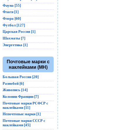
Фауна [55]
Флаги [1]
Флора [60]
Футбол [127]
Царская Россия [1]
Шахматы [7]
Энергетика [1]
Почтовые марки с
наклейками (MH)
Большая Россия [20]
Разнобой [6]
Живопись [14]
Колонии Франции [7]
Почтовые марки РСФСР с
наклейками [11]
Непочтовые марки [1]
Почтовые марки СССР с
наклейками [45]