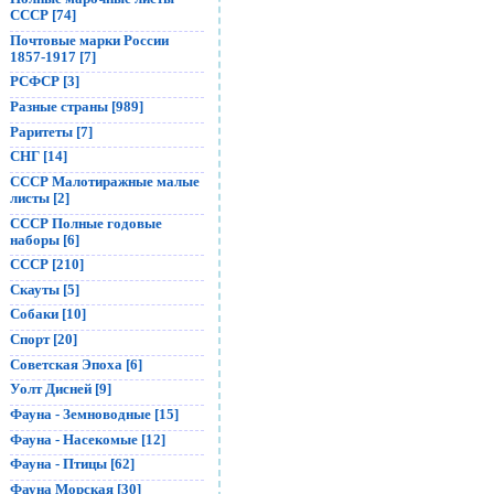
СССР [74]
Почтовые марки России
1857-1917 [7]
РСФСР [3]
Разные страны [989]
Раритеты [7]
СНГ [14]
СССР Малотиражные малые
листы [2]
СССР Полные годовые
наборы [6]
СССР [210]
Скауты [5]
Собаки [10]
Спорт [20]
Советская Эпоха [6]
Уолт Дисней [9]
Фауна - Земноводные [15]
Фауна - Насекомые [12]
Фауна - Птицы [62]
Фауна Морская [30]