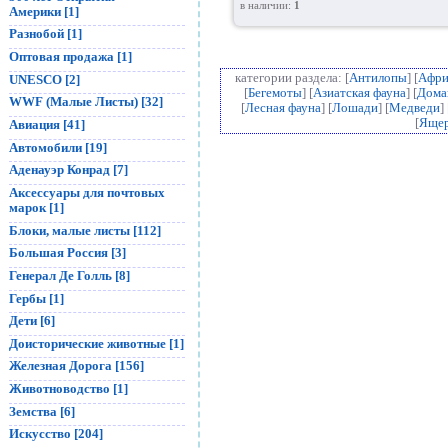
в наличии:
1
Америки [1]
Разнобой [1]
Оптовая продажа [1]
категории раздела: [
Антилопы
] [
Афри
UNESCO [2]
[
Бегемоты
] [
Азиатская фауна
] [
Дома
WWF (Малые Листы) [32]
[
Лесная фауна
] [
Лошади
] [
Медведи
] 
[
Яще
Авиация [41]
Автомобили [19]
Аденауэр Конрад [7]
Аксессуары для почтовых
марок [1]
Блоки, малые листы [112]
Большая Россия [3]
Генерал Де Голль [8]
Гербы [1]
Дети [6]
Доисторические животные [1]
Железная Дорога [156]
Животноводство [1]
Земства [6]
Искусство [204]