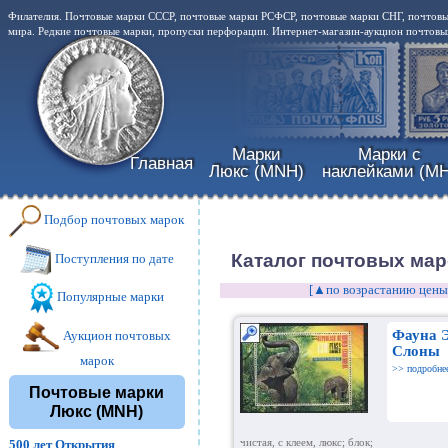
Филателия. Почтовые марки СССР, почтовые марки РСФСР, почтовые марки СНГ, почтовы
мира. Редкие почтовые марки, пропуски перфорации. Интернет-магазин-аукцион почтовых
Марки
Марки с
Главная
Люкс (MNH)
наклейками (MH
Подбор почтовых марок
Каталог почтовых мар
Поступления по дате
[▲по возрастанию цены
Популярные марки
Фауна 
Аукцион почтовых
Слоны
марок
>> подробне
Почтовые марки
Люкс (MNH)
500 лет Открытия
чистая, с клеем, люкс; блок;