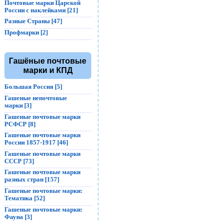
Почтовые марки Царской
России с наклейками [21]
Разные Страны [47]
Профмарки [2]
Гашёные почтовые
марки и КПД
Большая Россия [5]
Гашеные непочтовые
марки [3]
Гашеные почтовые марки
РСФСР [8]
Гашеные почтовые марки
России 1857-1917 [46]
Гашеные почтовые марки
СССР [73]
Гашеные почтовые марки
разных стран [157]
Гашеные почтовые марки:
Тематика [52]
Гашеные почтовые марки:
Фауна [3]