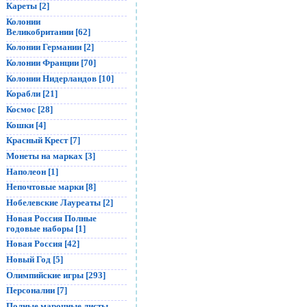
Кареты [2]
Колонии
Великобритании [62]
Колонии Германии [2]
Колонии Франции [70]
Колонии Нидерландов [10]
Корабли [21]
Космос [28]
Кошки [4]
Красный Крест [7]
Монеты на марках [3]
Наполеон [1]
Непочтовые марки [8]
Нобелевские Лауреаты [2]
Новая Россия Полные
годовые наборы [1]
Новая Россия [42]
Новый Год [5]
Олимпийские игры [293]
Персоналии [7]
Полные марочные листы