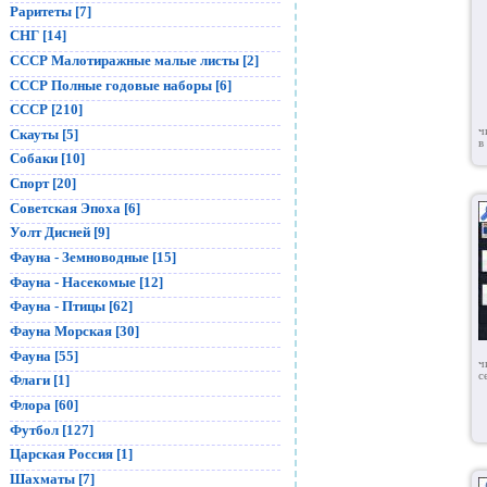
Раритеты [7]
СНГ [14]
СССР Малотиражные малые листы [2]
СССР Полные годовые наборы [6]
СССР [210]
ч
Скауты [5]
в
Собаки [10]
Спорт [20]
Советская Эпоха [6]
Уолт Дисней [9]
Фауна - Земноводные [15]
Фауна - Насекомые [12]
Фауна - Птицы [62]
Фауна Морская [30]
Фауна [55]
ч
с
Флаги [1]
Флора [60]
Футбол [127]
Царская Россия [1]
Шахматы [7]