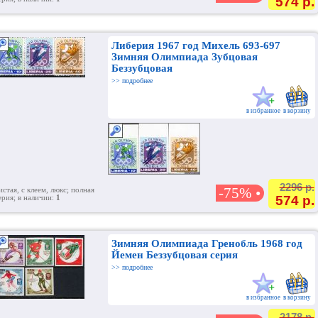
574 р.
Либерия 1967 год Михель 693-697
Зимняя Олимпиада Зубцовая
Беззубцовая
>> подробнее
в избранное
в корзину
2296 р.
-75% •
истая, с клеем, люкс; полная
574 р.
ерия; в наличии:
1
Зимняя Олимпиада Гренобль 1968 год
Йемен Беззубцовая серия
>> подробнее
в избранное
в корзину
2178 р.