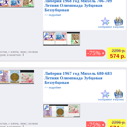
Либерия 1968 год Михель 706-709
Летняя Олимпиада Зубцовая
Беззубцовая
>> подробнее
в избранное
в корзину
2296 р.
-75% •
истая, с клеем, люкс; полная
574 р.
ерия; в наличии:
1
Либерия 1967 год Михель 680-683
Летняя Олимпиада Зубцовая
Беззубцовая
>> подробнее
в избранное
в корзину
2296 р.
-75% •
истая, с клеем, люкс; полная
ерия; в наличии:
1