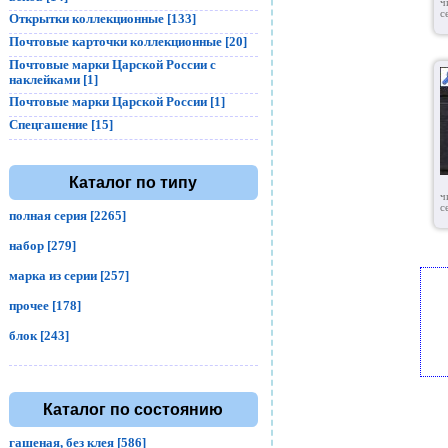
ч
с
Открытки коллекционные [133]
Почтовые карточки коллекционные [20]
Почтовые марки Царской России с
наклейками [1]
Почтовые марки Царской России [1]
Спецгашение [15]
Каталог по типу
ч
с
полная серия [2265]
набор [279]
марка из серии [257]
прочее [178]
блок [243]
Каталог по состоянию
гашеная, без клея [586]