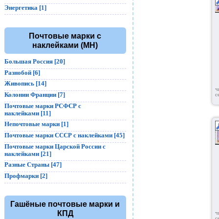
Энергетика [1]
Почтовые марки с
наклейками (MH)
Большая Россия [20]
Разнобой [6]
Живопись [14]
ч
Колонии Франции [7]
с
Почтовые марки РСФСР с
наклейками [11]
Непочтовые марки [1]
Почтовые марки СССР с наклейками [45]
Почтовые марки Царской России с
наклейками [21]
Разные Страны [47]
Профмарки [2]
Гашёные почтовые марки и
КПД
ч
с