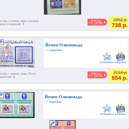
2952 р.
-75% •
истая, с клеем, люкс; полная
738 р.
ерия; в наличии:
1
Йемен Олимпиада
>> подробнее
в избранное
в корзину
2214 р.
-75% •
истая, с клеем, люкс; блок;
554 р.
 наличии:
1
Йемен Олимпиада
>> подробнее
в избранное
в корзину