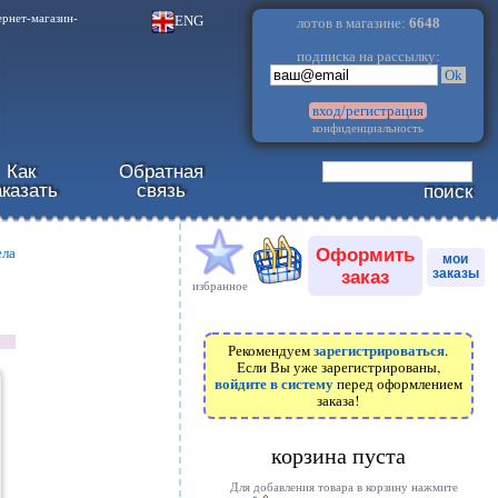
.
ENG
ернет-магазин-
лотов в магазине:
6648
подписка на рассылку:
Ok
вход/регистрация
конфиденциальность
Как
Обратная
аказать
связь
поиск
Оформить
ела
мои
заказ
заказы
избранное
зарегистрироваться
Рекомендуем
.
Если Вы уже зарегистрированы,
войдите в систему
перед оформлением
заказа!