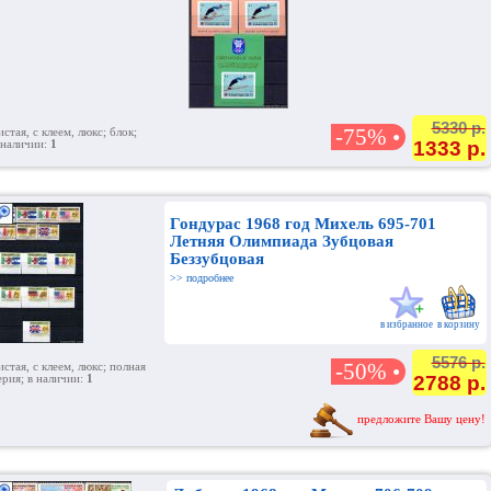
5330 р.
-75% •
истая, с клеем, люкс; блок;
1333 р.
 наличии:
1
Гондурас 1968 год Михель 695-701
Летняя Олимпиада Зубцовая
Беззубцовая
>> подробнее
в избранное
в корзину
5576 р.
-50% •
истая, с клеем, люкс; полная
2788 р.
ерия; в наличии:
1
предложите Вашу цену!