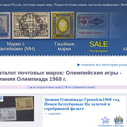
 марки России, почтовые марки мира. Редкие почтовые марки, пропуски перфорации. Инт
SALE
Марки с
Гашёные
аклейками (MH)
марки
з
Распродажа!
▶ показать все категории разд
аталог почтовых марок: Олимпийские игры -
имняя Олимпиада 1968 г.
[▲по возрастанию цены]
[▼по убыванию цены]
Зимняя Олимпиада Гренобль1968 год.
Йемен Беззубцовые На золотой и
серебрянной фольге
>> подробнее
в избранное
в корзину