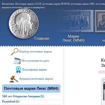
Филателия. Почтовые марки СССР, почтовые марки РСФСР, почтовые марки СНГ, почтовые
аукцион почтовых марок и конвертов.
Марки
Главная
Люкс (MNH)
н
Подбор почтовых марок
К
Поступления по дате
З
Популярные марки
Аукцион почтовых марок
Почтовые марки Люкс (MNH)
500 лет Открытия Америки [1]
Разнобой [1]