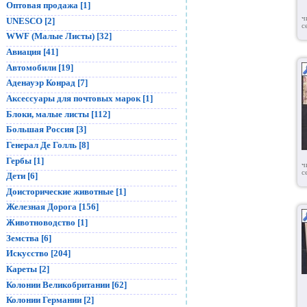
Оптовая продажа [1]
ч
UNESCO [2]
с
WWF (Малые Листы) [32]
Авиация [41]
Автомобили [19]
Аденауэр Конрад [7]
Аксессуары для почтовых марок [1]
Блоки, малые листы [112]
Большая Россия [3]
Генерал Де Голль [8]
Гербы [1]
ч
с
Дети [6]
Доисторические животные [1]
Железная Дорога [156]
Животноводство [1]
Земства [6]
Искусство [204]
Кареты [2]
Колонии Великобритании [62]
Колонии Германии [2]