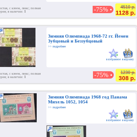
4510 р.
-75% •
истая, с клеем, люкс; полная
1128 р.
ерия; в наличии:
1
Зимняя Олимпиада 1968-72 гг. Йемен
Зубцовый и Беззубцовый
>> подробнее
в избранное
в корзину
1230 р.
-75% •
истая, с клеем, люкс; полная
308 р.
ерия; в наличии:
1
Зимняя Олимпиада 1968 год Панама
Михель 1052, 1054
>> подробнее
в избранное
в корзину