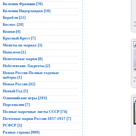
Колонии Франции [70]
Колонии Нидерландов [10]
Корабли [21]
ч
Космос [28]
с
Кошки [4]
Красный Крест [7]
Монеты на марках [3]
Наполеон [1]
Непочтовые марки [8]
Нобелевские Лауреаты [2]
Новая Россия Полные годовые
наборы [1]
ч
в
Новая Россия [42]
Новый Год [5]
Олимпийские игры [293]
Персоналии [7]
Полные марочные листы СССР [74]
Почтовые марки России 1857-1917 [7]
РСФСР [3]
Разные страны [989]