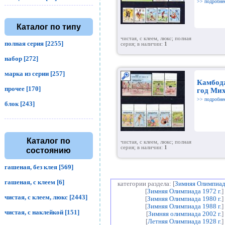
>> подробне
Каталог по типу
чистая, с клеем, люкс; полная
полная серия [2255]
серия; в наличии:
1
набор [272]
марка из серии [257]
Камбод
прочее [170]
год Мих
>> подробне
блок [243]
Каталог по
чистая, с клеем, люкс; полная
серия; в наличии:
1
состоянию
гашеная, без клея [569]
гашеная, с клеем [6]
категории раздела: [
Зимняя Олимпиада
[
Зимняя Олимпиада 1972 г.
]
чистая, с клеем, люкс [2443]
[
Зимняя Олимпиада 1980 г.
]
[
Зимняя Олимпиада 1988 г.
]
чистая, с наклейкой [151]
[
Зимняя олимпиада 2002 г.
] 
[
Летняя Олимпиада 1928 г.
]