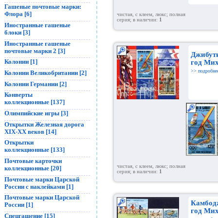
Гашеные почтовые марки:
Флора [6]
чистая, с клеем, люкс; полная
серия; в наличии:
1
Иностранные гашеные
блоки [3]
Иностранные гашеные
почтовые марки 2 [3]
Джибут
Колонии [1]
год Мих
>> подробне
Колонии Великобритании [2]
Колонии Германии [2]
Конверты
коллекционные [137]
Олимпийские игры [3]
Открытки Железная дорога
XIX-XX веков [14]
Открытки
коллекционные [133]
Почтовые карточки
чистая, с клеем, люкс; полная
коллекционные [20]
серия; в наличии:
1
Почтовые марки Царской
России с наклейками [1]
Почтовые марки Царской
Камбод
России [1]
год Мих
Спецгашение [15]