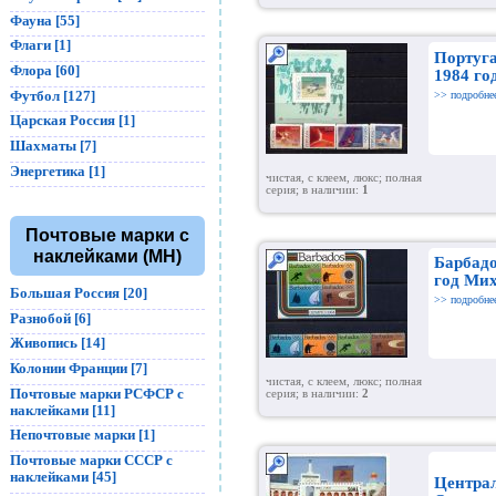
Фауна [55]
Флаги [1]
Португ
Флора [60]
1984 го
Футбол [127]
>> подробне
Царская Россия [1]
Шахматы [7]
Энергетика [1]
чистая, с клеем, люкс; полная
серия; в наличии:
1
Почтовые марки с
наклейками (MH)
Барбад
год Мих
Большая Россия [20]
>> подробне
Разнобой [6]
Живопись [14]
Колонии Франции [7]
чистая, с клеем, люкс; полная
Почтовые марки РСФСР с
серия; в наличии:
2
наклейками [11]
Непочтовые марки [1]
Почтовые марки СССР с
наклейками [45]
Центра