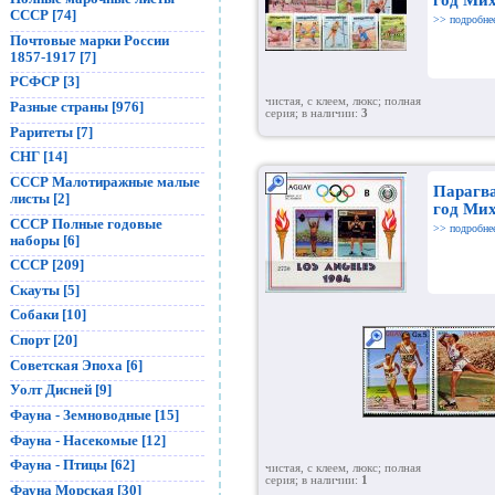
СССР [74]
>> подробне
Почтовые марки России
1857-1917 [7]
РСФСР [3]
чистая, с клеем, люкс; полная
Разные страны [976]
серия; в наличии:
3
Раритеты [7]
СНГ [14]
СССР Малотиражные малые
Парагв
листы [2]
год Мих
СССР Полные годовые
>> подробне
наборы [6]
СССР [209]
Скауты [5]
Собаки [10]
Спорт [20]
Советская Эпоха [6]
Уолт Дисней [9]
Фауна - Земноводные [15]
Фауна - Насекомые [12]
Фауна - Птицы [62]
чистая, с клеем, люкс; полная
серия; в наличии:
1
Фауна Морская [30]