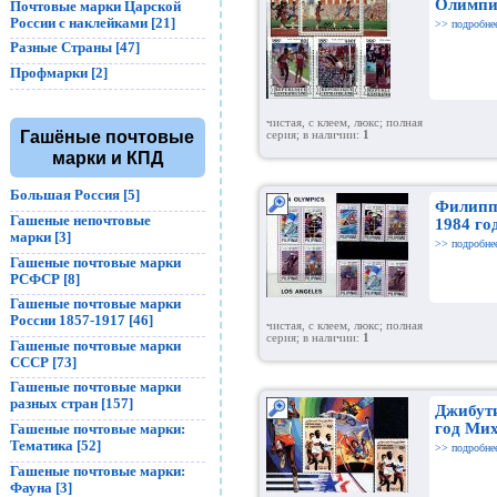
Олимпи
Почтовые марки Царской
России с наклейками [21]
>> подробне
Разные Страны [47]
Профмарки [2]
чистая, с клеем, люкс; полная
Гашёные почтовые
серия; в наличии:
1
марки и КПД
Большая Россия [5]
Филипп
Гашеные непочтовые
1984 го
марки [3]
>> подробне
Гашеные почтовые марки
РСФСР [8]
Гашеные почтовые марки
России 1857-1917 [46]
чистая, с клеем, люкс; полная
серия; в наличии:
1
Гашеные почтовые марки
СССР [73]
Гашеные почтовые марки
разных стран [157]
Джибут
год Ми
Гашеные почтовые марки:
Тематика [52]
>> подробне
Гашеные почтовые марки:
Фауна [3]