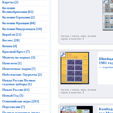
Кареты [2]
Колонии
Великобритании [62]
Колонии Германии [2]
Колонии Франции [68]
Колонии Нидерландов [10]
Корабли [21]
чистая, с клеем, люкс; полная
серия; в наличии:
1
Космос [28]
Кошки [4]
Красный Крест [7]
Монеты на марках [3]
Швейца
1981 го
Наполеон [1]
>> подробне
Непочтовые марки [7]
Нобелевские Лауреаты [2]
Новая Россия Полные
годовые наборы [1]
Новая Россия [41]
чистая, с клеем, люкс; полная
серия; в наличии:
1
Новый Год [5]
Олимпийские игры [293]
Персоналии [7]
Камбод
Полные марочные листы
год Мих