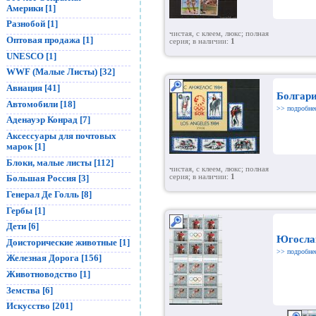
Америки [1]
Разнобой [1]
чистая, с клеем, люкс; полная
Оптовая продажа [1]
серия; в наличии:
1
UNESCO [1]
WWF (Малые Листы) [32]
Авиация [41]
Болгари
Автомобили [18]
>> подробне
Аденауэр Конрад [7]
Аксессуары для почтовых
марок [1]
Блоки, малые листы [112]
чистая, с клеем, люкс; полная
серия; в наличии:
1
Большая Россия [3]
Генерал Де Голль [8]
Гербы [1]
Дети [6]
Югосла
Доисторические животные [1]
>> подробне
Железная Дорога [156]
Животноводство [1]
Земства [6]
Искусство [201]