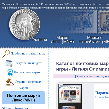
Филателия. Почтовые марки СССР, почтовые марки РСФСР, почтовые марки СНГ, почтовы
мира. Редкие почтовые марки, пропуски перфорации. Интернет-магазин-аукцион почтовых
Марки
Марки с
Главная
Люкс (MNH)
наклейками (MH
Подбор почтовых марок
Каталог почтовых ма
Поступления по дате
игры - Летняя Олимпиа
Популярные марки
[▲по возрастанию цены
Аукцион почтовых
марок
Парагв
Почтовые марки
>> подробне
Люкс (MNH)
500 лет Открытия