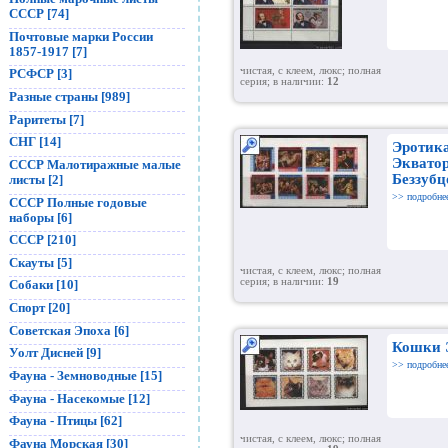
СССР [74]
Почтовые марки России
1857-1917 [7]
чистая, с клеем, люкс; полная
РСФСР [3]
серия; в наличии:
12
Разные страны [989]
Раритеты [7]
СНГ [14]
Эротик
Эквато
СССР Малотиражные малые
Беззуб
листы [2]
>> подробне
СССР Полные годовые
наборы [6]
СССР [210]
Скауты [5]
чистая, с клеем, люкс; полная
серия; в наличии:
19
Собаки [10]
Спорт [20]
Советская Эпоха [6]
Кошки 
Уолт Дисней [9]
>> подробне
Фауна - Земноводные [15]
Фауна - Насекомые [12]
Фауна - Птицы [62]
чистая, с клеем, люкс; полная
Фауна Морская [30]