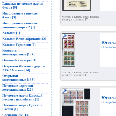
Гашеные почтовые марки:
Флора [6]
Иностранные гашеные
чистая, с клеем, люкс; полная
блоки [3]
серия; в наличии:
17
Иностранные гашеные
почтовые марки 2 [3]
Колонии [1]
Колонии Великобритании [2]
Югосла
Колонии Германии [2]
>> подробне
Конверты
коллекционные [137]
Олимпийские игры [3]
Открытки Железная дорога
XIX-XX веков [14]
чистая, с клеем, люкс; полная
серия; в наличии:
1
Открытки
коллекционные [133]
Почтовые карточки
коллекционные [20]
Почтовые марки Царской
Югосла
России с наклейками [1]
>> подробне
Почтовые марки Царской
России [1]
Спецгашение [15]