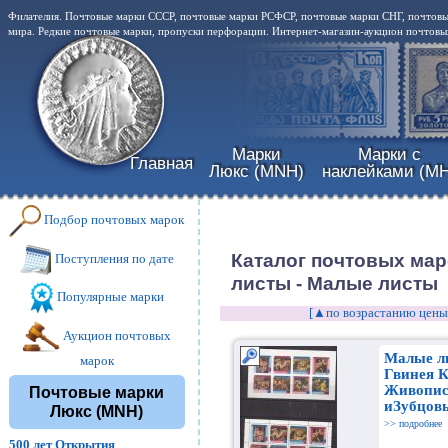
Филателия. Почтовые марки СССР, почтовые марки РСФСР, почтовые марки СНГ, почтовы
мира. Редкие почтовые марки, пропуски перфорации. Интернет-магазин-аукцион почтовых
Марки
Марки с
Главная
Люкс (MNH)
наклейками (MH
Подбор почтовых марок
Каталог почтовых мар
Поступления по дате
листы - Малые листы
Популярные марки
[▲по возрастанию цены
Аукцион почтовых
Малые л
марок
Гвинея К
Живопис
Почтовые марки
иЗубцовы
Люкс (MNH)
>> подробнее
500 лет Открытия