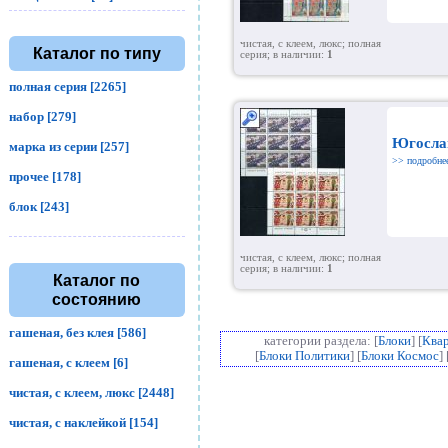
чистая, с клеем, люкс; полная
Каталог по типу
серия; в наличии:
1
полная серия [2265]
набор [279]
Югосла
марка из серии [257]
>> подробне
прочее [178]
блок [243]
чистая, с клеем, люкс; полная
серия; в наличии:
1
Каталог по
состоянию
гашеная, без клея [586]
категории раздела: [
Блоки
] [
Ква
[
Блоки Политики
] [
Блоки Космос
] 
гашеная, с клеем [6]
чистая, с клеем, люкс [2448]
чистая, с наклейкой [154]