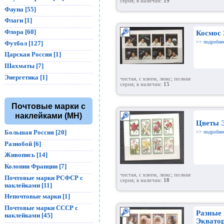
серия; в наличии:
19
Фауна [55]
Флаги [1]
Флора [60]
Космос
>> подробне
Футбол [127]
Царская Россия [1]
Шахматы [7]
Энергетика [1]
чистая, с клеем, люкс; полная
серия; в наличии:
15
Почтовые марки с
наклейками (MH)
Цветы 
Большая Россия [20]
>> подробне
Разнобой [6]
Живопись [14]
Колонии Франции [7]
чистая, с клеем, люкс; полная
Почтовые марки РСФСР с
серия; в наличии:
18
наклейками [11]
Непочтовые марки [1]
Почтовые марки СССР с
Разные
наклейками [45]
Эквато