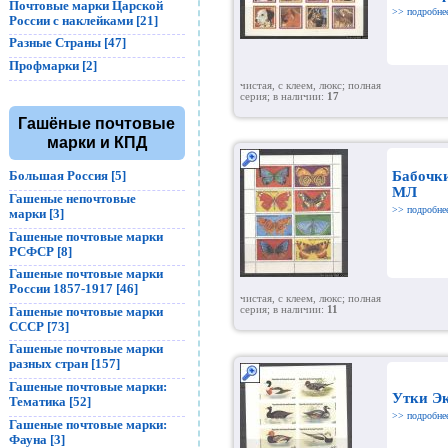
Почтовые марки Царской
>> подробне
России с наклейками [21]
Разные Страны [47]
Профмарки [2]
чистая, с клеем, люкс; полная
серия; в наличии:
17
Гашёные почтовые
марки и КПД
Большая Россия [5]
Бабочк
МЛ
Гашеные непочтовые
>> подробне
марки [3]
Гашеные почтовые марки
РСФСР [8]
Гашеные почтовые марки
России 1857-1917 [46]
чистая, с клеем, люкс; полная
Гашеные почтовые марки
серия; в наличии:
11
СССР [73]
Гашеные почтовые марки
разных стран [157]
Гашеные почтовые марки:
Утки Э
Тематика [52]
>> подробне
Гашеные почтовые марки:
Фауна [3]