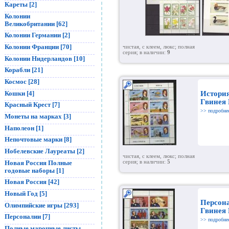
Кареты [2]
Колонии
Великобритании [62]
Колонии Германии [2]
Колонии Франции [70]
чистая, с клеем, люкс; полная
серия; в наличии:
9
Колонии Нидерландов [10]
Корабли [21]
Космос [28]
Истори
Кошки [4]
Гвинея
Красный Крест [7]
>> подробне
Монеты на марках [3]
Наполеон [1]
Непочтовые марки [8]
Нобелевские Лауреаты [2]
чистая, с клеем, люкс; полная
Новая Россия Полные
серия; в наличии:
5
годовые наборы [1]
Новая Россия [42]
Новый Год [5]
Персон
Олимпийские игры [293]
Гвинея
Персоналии [7]
>> подробне
Полные марочные листы