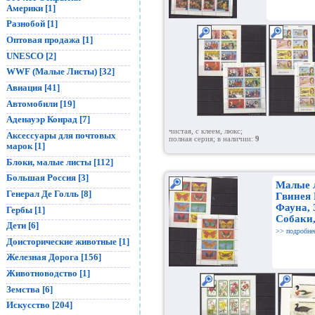
Америки [1]
Разнобой [1]
Оптовая продажа [1]
UNESCO [2]
WWF (Малые Листы) [32]
Авиация [41]
Автомобили [19]
Аденауэр Конрад [7]
чистая, с клеем, люкс;
Аксессуары для почтовых
полная серия; в наличии:
9
марок [1]
Блоки, малые листы [112]
Большая Россия [3]
Малые 
Генерал Де Голль [8]
Гвинея 
Фауна, 
Гербы [1]
Собаки
Дети [6]
>> подробне
Доисторические животные [1]
Железная Дорога [156]
Животноводство [1]
Земства [6]
Искусство [204]