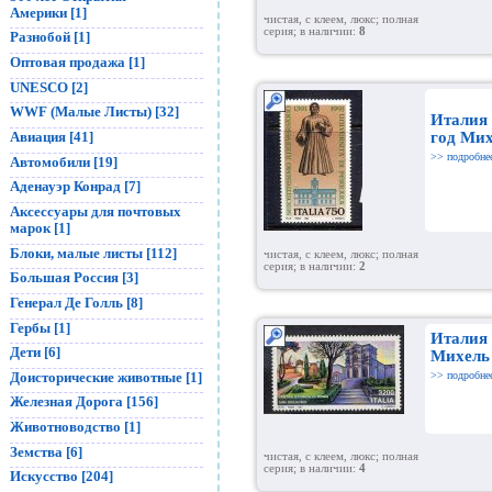
Америки [1]
чистая, с клеем, люкс; полная
серия; в наличии:
8
Разнобой [1]
Оптовая продажа [1]
UNESCO [2]
WWF (Малые Листы) [32]
Италия 
Авиация [41]
год Мих
>> подробне
Автомобили [19]
Аденауэр Конрад [7]
Аксессуары для почтовых
марок [1]
Блоки, малые листы [112]
чистая, с клеем, люкс; полная
серия; в наличии:
2
Большая Россия [3]
Генерал Де Голль [8]
Гербы [1]
Италия
Дети [6]
Михель
>> подробне
Доисторические животные [1]
Железная Дорога [156]
Животноводство [1]
Земства [6]
чистая, с клеем, люкс; полная
серия; в наличии:
4
Искусство [204]