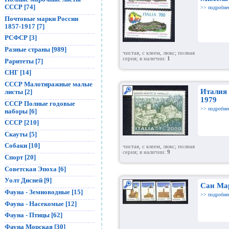
СССР [74]
>> подробне
Почтовые марки России
1857-1917 [7]
РСФСР [3]
Разные страны [989]
чистая, с клеем, люкс; полная
серия; в наличии:
1
Раритеты [7]
СНГ [14]
СССР Малотиражные малые
Италия 
листы [2]
1979
СССР Полные годовые
>> подробне
наборы [6]
СССР [210]
Скауты [5]
Собаки [10]
чистая, с клеем, люкс; полная
серия; в наличии:
9
Спорт [20]
Советская Эпоха [6]
Уолт Дисней [9]
Сан Ма
Фауна - Земноводные [15]
>> подробне
Фауна - Насекомые [12]
Фауна - Птицы [62]
Фауна Морская [30]