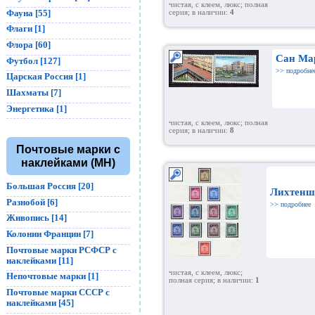
чистая, с клеем, люкс; полная
Фауна [55]
серия; в наличии:
4
Флаги [1]
Флора [60]
Сан Ма
Футбол [127]
>> подробне
Царская Россия [1]
Шахматы [7]
Энергетика [1]
чистая, с клеем, люкс; полная
серия; в наличии:
8
Почтовые марки с
наклейками (MH)
Большая Россия [20]
Лихтеншт
Разнобой [6]
>> подробнее
Живопись [14]
Колонии Франции [7]
Почтовые марки РСФСР с
наклейками [11]
чистая, с клеем, люкс;
Непочтовые марки [1]
полная серия; в наличии:
1
Почтовые марки СССР с
наклейками [45]