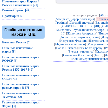
Почтовые марки Царской
России с наклейками [21]
Разные Страны [47]
категории раздела: [
Абстр
Профмарки [2]
[
Альбрехт Дюрер Коллекция
] [
Архитек
[
Графика
] [
Детский рисунок
] [
Европейс
[
ЖИВОПИСЬ КОЛЛЕКЦИЯ
] [
ЖИВ
Гашёные почтовые
[
Живопись - Художники всего мира
] [
16
] [
Живопись Австралии
] [
Импре
марки и КПД
[
Знаменитые люди искусства
] [
Иску
[
Искусство Франции
] [
Колониально
Большая Россия [5]
[
Мадонна в Живописи
] [
Мусульманское
Гашеные непочтовые
[
Пабло Пикассо
] [
Резьба по дереву
] [
Р
марки [3]
[
Русская живопись
] [
Скульпт
[
Советская Живопись
] [
Театр
] [
Ф
Гашеные почтовые марки
[
Южноамериканская живо
РСФСР [8]
Гашеные почтовые марки
России 1857-1917 [46]
Гашеные почтовые марки
СССР [73]
Гашеные почтовые марки
разных стран [157]
Гашеные почтовые марки:
Тематика [52]
Гашеные почтовые марки:
Фауна [3]