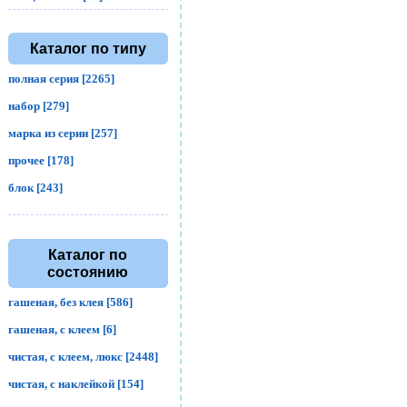
Каталог по типу
полная серия [2265]
набор [279]
марка из серии [257]
прочее [178]
блок [243]
Каталог по
состоянию
гашеная, без клея [586]
гашеная, с клеем [6]
чистая, с клеем, люкс [2448]
чистая, с наклейкой [154]