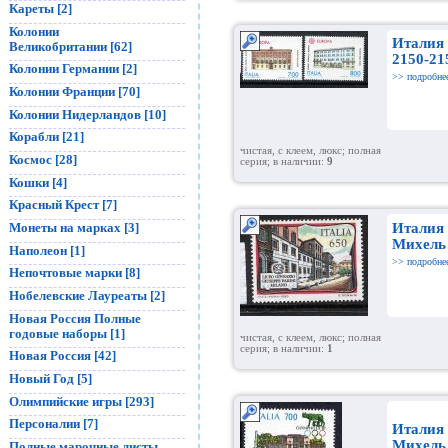
Кареты [2]
Колонии
Италия 
Великобритании [62]
2150-21
Колонии Германии [2]
>> подробне
Колонии Франции [70]
Колонии Нидерландов [10]
Корабли [21]
чистая, с клеем, люкс; полная
Космос [28]
серия; в наличии:
9
Кошки [4]
Красный Крест [7]
Италия
Монеты на марках [3]
Михель
Наполеон [1]
>> подробне
Непочтовые марки [8]
Нобелевские Лауреаты [2]
Новая Россия Полные
годовые наборы [1]
чистая, с клеем, люкс; полная
серия; в наличии:
1
Новая Россия [42]
Новый Год [5]
Олимпийские игры [293]
Персоналии [7]
Италия
Михель 
Полные марочные листы