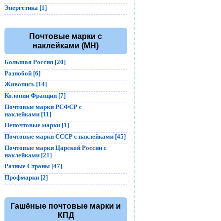
Энергетика [1]
Почтовые марки с
наклейками (MH)
Большая Россия [20]
Разнобой [6]
Живопись [14]
Колонии Франции [7]
Почтовые марки РСФСР с
наклейками [11]
Непочтовые марки [1]
Почтовые марки СССР с наклейками [45]
Почтовые марки Царской России с
наклейками [21]
Разные Страны [47]
Профмарки [2]
Гашёные почтовые марки и
КПД