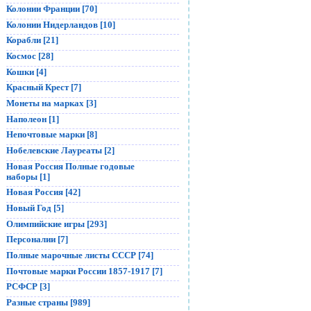
Колонии Франции [70]
Колонии Нидерландов [10]
Корабли [21]
Космос [28]
Кошки [4]
Красный Крест [7]
Монеты на марках [3]
Наполеон [1]
Непочтовые марки [8]
Нобелевские Лауреаты [2]
Новая Россия Полные годовые
наборы [1]
Новая Россия [42]
Новый Год [5]
Олимпийские игры [293]
Персоналии [7]
Полные марочные листы СССР [74]
Почтовые марки России 1857-1917 [7]
РСФСР [3]
Разные страны [989]