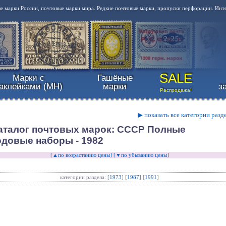
 марки России, почтовые марки мира. Редкие почтовые марки, пропуски перфорации. Инт
SALE
Марки с
Гашёные
аклейками (MH)
марки
з
Распродажа!
▶ показать все категории разд
аталог почтовых марок: СССР Полные
одовые наборы - 1982
[▲по возрастанию цены]
[▼по убыванию цены]
категории раздела: [
1973
] [
1987
] [
1991
]