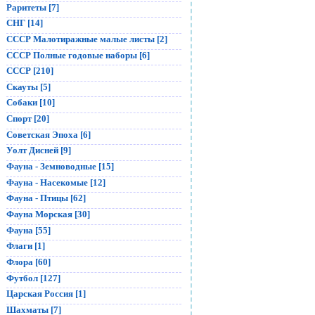
Раритеты [7]
СНГ [14]
СССР Малотиражные малые листы [2]
СССР Полные годовые наборы [6]
СССР [210]
Скауты [5]
Собаки [10]
Спорт [20]
Советская Эпоха [6]
Уолт Дисней [9]
Фауна - Земноводные [15]
Фауна - Насекомые [12]
Фауна - Птицы [62]
Фауна Морская [30]
Фауна [55]
Флаги [1]
Флора [60]
Футбол [127]
Царская Россия [1]
Шахматы [7]