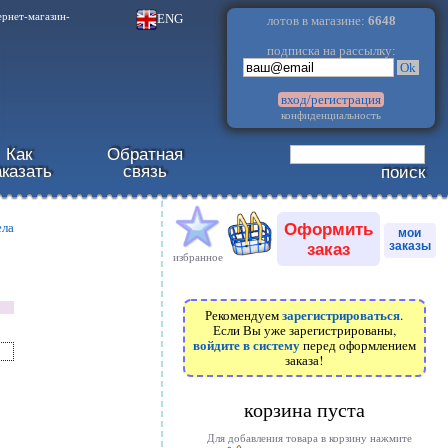
.
ENG
ернет-магазин-
лотов в магазине:
6648
подписка на рассылку:
Ok
вход/регистрация
конфиденциальность
Как
Обратная
аказать
связь
поиск
Оформить
ела
мои
заказ
заказы
избранное
зарегистрироваться
Рекомендуем
.
Если Вы уже зарегистрированы,
войдите в систему
перед оформлением
заказа!