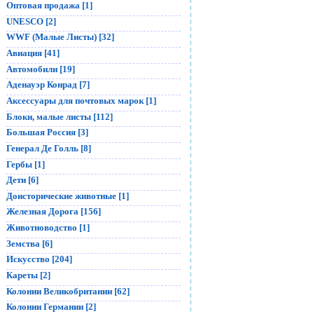
Оптовая продажа [1]
UNESCO [2]
WWF (Малые Листы) [32]
Авиация [41]
Автомобили [19]
Аденауэр Конрад [7]
Аксессуары для почтовых марок [1]
Блоки, малые листы [112]
Большая Россия [3]
Генерал Де Голль [8]
Гербы [1]
Дети [6]
Доисторические животные [1]
Железная Дорога [156]
Животноводство [1]
Земства [6]
Искусство [204]
Кареты [2]
Колонии Великобритании [62]
Колонии Германии [2]