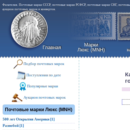
Филателия. Почтовые марки СССР, почтовые марки РСФСР, почтовые марки СНГ, почтовые
аукцион почтовых марок и конвертов.
Марки
Главная
Люкс (MNH)
н
Подбор почтовых марок
К
Поступления по дате
г
Популярные марки
Аукцион почтовых марок
Почтовые марки Люкс (MNH)
500 лет Открытия Америки [1]
Разнобой [1]