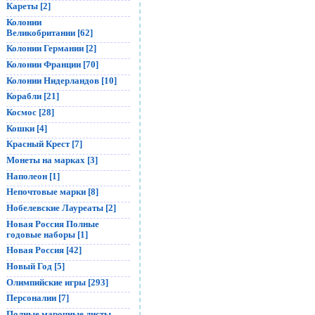
Кареты [2]
Колонии
Великобритании [62]
Колонии Германии [2]
Колонии Франции [70]
Колонии Нидерландов [10]
Корабли [21]
Космос [28]
Кошки [4]
Красный Крест [7]
Монеты на марках [3]
Наполеон [1]
Непочтовые марки [8]
Нобелевские Лауреаты [2]
Новая Россия Полные
годовые наборы [1]
Новая Россия [42]
Новый Год [5]
Олимпийские игры [293]
Персоналии [7]
Полные марочные листы