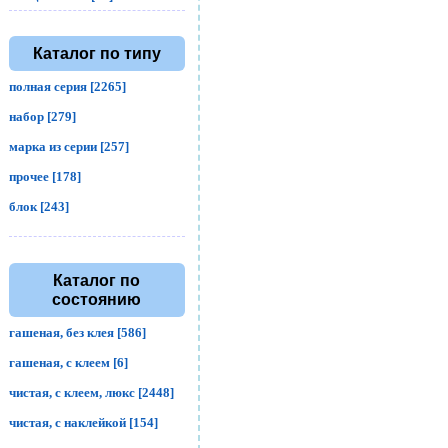
Каталог по типу
полная серия [2265]
набор [279]
марка из серии [257]
прочее [178]
блок [243]
Каталог по
состоянию
гашеная, без клея [586]
гашеная, с клеем [6]
чистая, с клеем, люкс [2448]
чистая, с наклейкой [154]