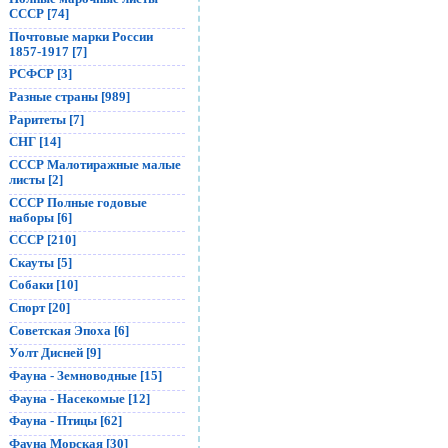
СССР [74]
Почтовые марки России
1857-1917 [7]
РСФСР [3]
Разные страны [989]
Раритеты [7]
СНГ [14]
СССР Малотиражные малые
листы [2]
СССР Полные годовые
наборы [6]
СССР [210]
Скауты [5]
Собаки [10]
Спорт [20]
Советская Эпоха [6]
Уолт Дисней [9]
Фауна - Земноводные [15]
Фауна - Насекомые [12]
Фауна - Птицы [62]
Фауна Морская [30]