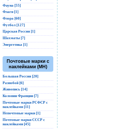
Фауна [55]
Флаги [1]
Флора [60]
Футбол [127]
Царская Россия [1]
Шахматы [7]
Энергетика [1]
Почтовые марки с
наклейками (MH)
Большая Россия [20]
Разнобой [6]
Живопись [14]
Колонии Франции [7]
Почтовые марки РСФСР с
наклейками [11]
Непочтовые марки [1]
Почтовые марки СССР с
наклейками [45]