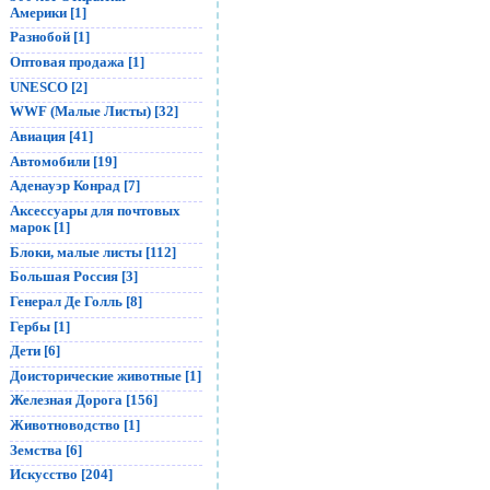
Америки [1]
Разнобой [1]
Оптовая продажа [1]
UNESCO [2]
WWF (Малые Листы) [32]
Авиация [41]
Автомобили [19]
Аденауэр Конрад [7]
Аксессуары для почтовых
марок [1]
Блоки, малые листы [112]
Большая Россия [3]
Генерал Де Голль [8]
Гербы [1]
Дети [6]
Доисторические животные [1]
Железная Дорога [156]
Животноводство [1]
Земства [6]
Искусство [204]