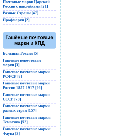
Почтовые марки Царской
России с наклейками [21]
Разные Страны [47]
Профмарки [2]
Гашёные почтовые
марки и КПД
Большая Россия [5]
Гашеные непочтовые
марки [3]
Гашеные почтовые марки
РСФСР [8]
Гашеные почтовые марки
России 1857-1917 [46]
Гашеные почтовые марки
СССР [73]
Гашеные почтовые марки
разных стран [157]
Гашеные почтовые марки:
Тематика [52]
Гашеные почтовые марки:
Фауна [3]