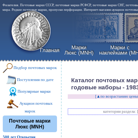
Филателия. Почтовые марки СССР, почтовые марки РСФСР, почтовые марки СНГ, почтовы
мира. Редкие почтовые марки, пропуски перфорации. Интернет-магазин-аукцион почтовых
Марки
Марки с
Главная
Люкс (MNH)
наклейками (MH
Подбор почтовых марок
Каталог почтовых ма
Поступления по дате
годовые наборы - 198
Популярные марки
[▲по возрастанию цены
Аукцион почтовых
марок
категории раздела: 
Почтовые марки
Люкс (MNH)
500 лет Открытия