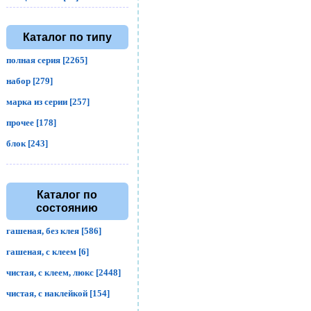
Каталог по типу
полная серия [2265]
набор [279]
марка из серии [257]
прочее [178]
блок [243]
Каталог по
состоянию
гашеная, без клея [586]
гашеная, с клеем [6]
чистая, с клеем, люкс [2448]
чистая, с наклейкой [154]