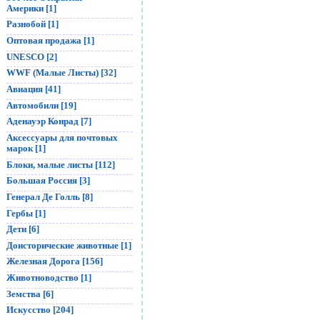
Америки [1]
Разнобой [1]
Оптовая продажа [1]
UNESCO [2]
WWF (Малые Листы) [32]
Авиация [41]
Автомобили [19]
Аденауэр Конрад [7]
Аксессуары для почтовых
марок [1]
Блоки, малые листы [112]
Большая Россия [3]
Генерал Де Голль [8]
Гербы [1]
Дети [6]
Доисторические животные [1]
Железная Дорога [156]
Животноводство [1]
Земства [6]
Искусство [204]