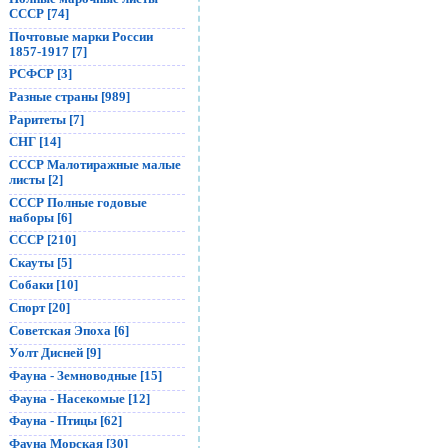
СССР [74]
Почтовые марки России
1857-1917 [7]
РСФСР [3]
Разные страны [989]
Раритеты [7]
СНГ [14]
СССР Малотиражные малые
листы [2]
СССР Полные годовые
наборы [6]
СССР [210]
Скауты [5]
Собаки [10]
Спорт [20]
Советская Эпоха [6]
Уолт Дисней [9]
Фауна - Земноводные [15]
Фауна - Насекомые [12]
Фауна - Птицы [62]
Фауна Морская [30]