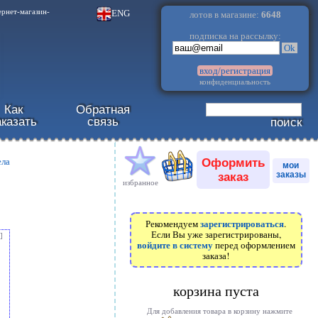
.
ENG
ернет-магазин-
лотов в магазине:
6648
подписка на рассылку:
Ok
вход/регистрация
конфиденциальность
Как
Обратная
аказать
связь
поиск
Оформить
ела
мои
заказ
заказы
ь
избранное
зарегистрироваться
Рекомендуем
.
Если Вы уже зарегистрированы,
]
войдите в систему
перед оформлением
заказа!