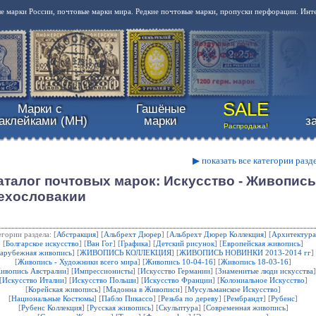
 марки России, почтовые марки мира. Редкие почтовые марки, пропуски перфорации. Инт
SALE
Марки с
Гашёные
аклейками (MH)
марки
з
Распродажа!
▶ показать все категории разд
аталог почтовых марок: Искусство - Живопис
ехословакии
егории раздела: [
Абстракция
] [
Альбрехт Дюрер
] [
Альбрехт Дюрер Коллекция
] [
Архитектура
[
Болгарское искусство
] [
Ван Гог
] [
Графика
] [
Детский рисунок
] [
Европейская живопись
]
арубежная живопись
] [
ЖИВОПИСЬ КОЛЛЕКЦИЯ
] [
ЖИВОПИСЬ НОВИНКИ 2013-2014 гг
]
[
Живопись - Художники всего мира
] [
Живопись 10-04-16
] [
Живопись 18-03-16
]
ивопись Австралии
] [
Импрессионисты
] [
Искусство Германии
] [
Знаменитые люди искусства
]
[
Искусство Италии
] [
Искусство Польши
] [
Искусство Франции
] [
Колониальное Искусство
]
[
Корейская живопись
] [
Мадонна в Живописи
] [
Мусульманское Искусство
]
[
Национальные Костюмы
] [
Пабло Пикассо
] [
Резьба по дереву
] [
Рембрандт
] [
Рубенс
]
[
Рубенс Коллекция
] [
Русская живопись
] [
Скульптура
] [
Современная живопись
]