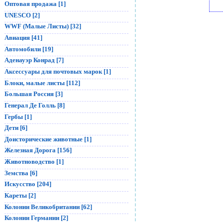
Оптовая продажа [1]
UNESCO [2]
WWF (Малые Листы) [32]
Авиация [41]
Автомобили [19]
Аденауэр Конрад [7]
Аксессуары для почтовых марок [1]
Блоки, малые листы [112]
Большая Россия [3]
Генерал Де Голль [8]
Гербы [1]
Дети [6]
Доисторические животные [1]
Железная Дорога [156]
Животноводство [1]
Земства [6]
Искусство [204]
Кареты [2]
Колонии Великобритании [62]
Колонии Германии [2]