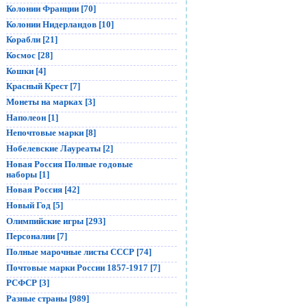
Колонии Франции [70]
Колонии Нидерландов [10]
Корабли [21]
Космос [28]
Кошки [4]
Красный Крест [7]
Монеты на марках [3]
Наполеон [1]
Непочтовые марки [8]
Нобелевские Лауреаты [2]
Новая Россия Полные годовые
наборы [1]
Новая Россия [42]
Новый Год [5]
Олимпийские игры [293]
Персоналии [7]
Полные марочные листы СССР [74]
Почтовые марки России 1857-1917 [7]
РСФСР [3]
Разные страны [989]