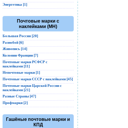
Энергетика [1]
Почтовые марки с
наклейками (MH)
Большая Россия [20]
Разнобой [6]
Живопись [14]
Колонии Франции [7]
Почтовые марки РСФСР с
наклейками [11]
Непочтовые марки [1]
Почтовые марки СССР с наклейками [45]
Почтовые марки Царской России с
наклейками [21]
Разные Страны [47]
Профмарки [2]
Гашёные почтовые марки и
КПД