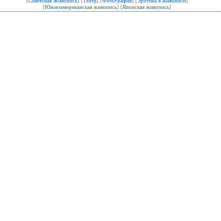
[
Советская Живопись
] [
Театр
] [
Фотография
] [
Эротика в живописи
]
[
Южноамериканская живопись
] [
Японская живопись
]