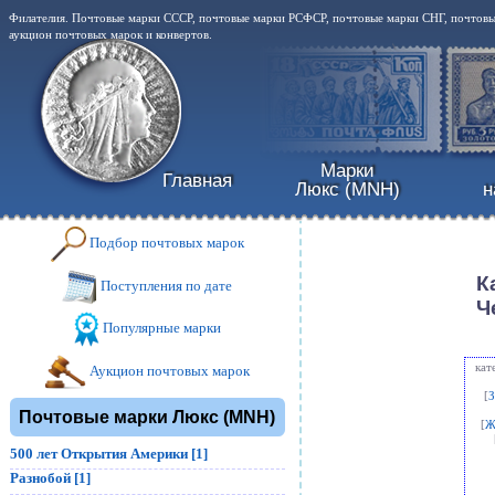
Филателия. Почтовые марки СССР, почтовые марки РСФСР, почтовые марки СНГ, почтовые
аукцион почтовых марок и конвертов.
Марки
Главная
Люкс (MNH)
н
Подбор почтовых марок
К
Поступления по дате
Ч
Популярные марки
кат
Аукцион почтовых марок
[
З
Почтовые марки Люкс (MNH)
[
Ж
500 лет Открытия Америки [1]
Разнобой [1]