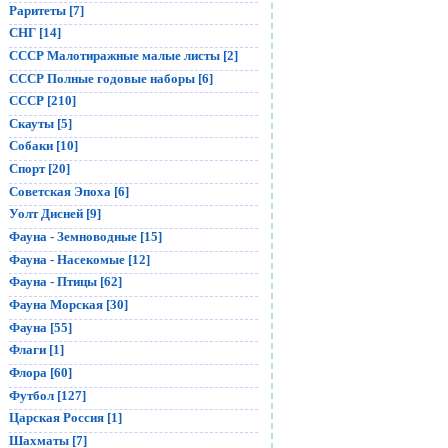
Раритеты [7]
СНГ [14]
СССР Малотиражные малые листы [2]
СССР Полные годовые наборы [6]
СССР [210]
Скауты [5]
Собаки [10]
Спорт [20]
Советская Эпоха [6]
Уолт Дисней [9]
Фауна - Земноводные [15]
Фауна - Насекомые [12]
Фауна - Птицы [62]
Фауна Морская [30]
Фауна [55]
Флаги [1]
Флора [60]
Футбол [127]
Царская Россия [1]
Шахматы [7]