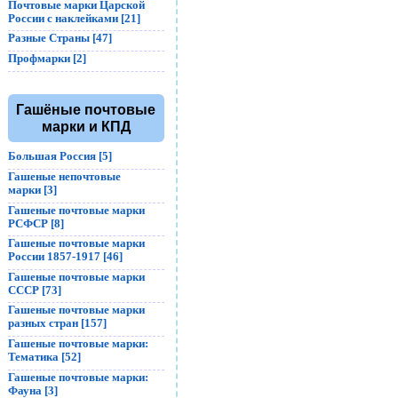
Почтовые марки Царской
России с наклейками [21]
Разные Страны [47]
Профмарки [2]
Гашёные почтовые
марки и КПД
Большая Россия [5]
Гашеные непочтовые
марки [3]
Гашеные почтовые марки
РСФСР [8]
Гашеные почтовые марки
России 1857-1917 [46]
Гашеные почтовые марки
СССР [73]
Гашеные почтовые марки
разных стран [157]
Гашеные почтовые марки:
Тематика [52]
Гашеные почтовые марки:
Фауна [3]