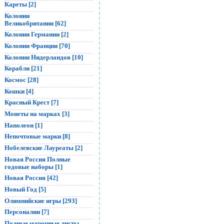
Кареты [2]
Колонии
Великобритании [62]
Колонии Германии [2]
Колонии Франции [70]
Колонии Нидерландов [10]
Корабли [21]
Космос [28]
Кошки [4]
Красный Крест [7]
Монеты на марках [3]
Наполеон [1]
Непочтовые марки [8]
Нобелевские Лауреаты [2]
Новая Россия Полные
годовые наборы [1]
Новая Россия [42]
Новый Год [5]
Олимпийские игры [293]
Персоналии [7]
Полные марочные листы