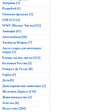
Америки [1]
Разнобой [1]
Оптовая продажа [1]
UNESCO [2]
WWF (Малые Листы) [32]
Авиация [41]
Автомобили [19]
Аденауэр Конрад [7]
Аксессуары для почтовых
марок [1]
Блоки, малые листы [112]
Большая Россия [3]
Генерал Де Голль [8]
Гербы [1]
Дети [6]
Доисторические животные [1]
Железная Дорога [156]
Животноводство [1]
Земства [6]
Искусство [204]