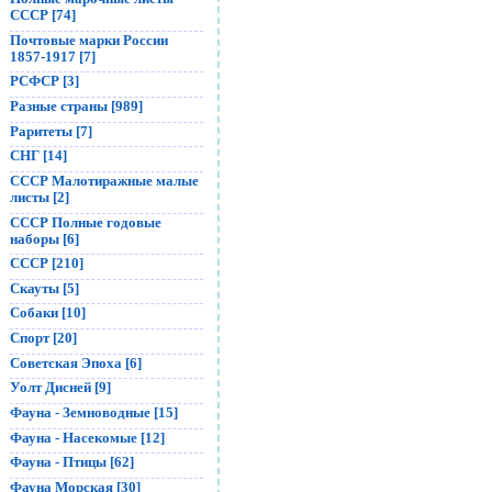
СССР [74]
Почтовые марки России
1857-1917 [7]
РСФСР [3]
Разные страны [989]
Раритеты [7]
СНГ [14]
СССР Малотиражные малые
листы [2]
СССР Полные годовые
наборы [6]
СССР [210]
Скауты [5]
Собаки [10]
Спорт [20]
Советская Эпоха [6]
Уолт Дисней [9]
Фауна - Земноводные [15]
Фауна - Насекомые [12]
Фауна - Птицы [62]
Фауна Морская [30]