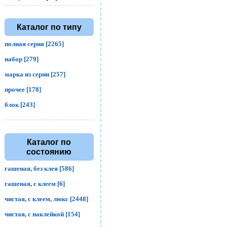
Каталог по типу
полная серия [2265]
набор [279]
марка из серии [257]
прочее [178]
блок [243]
Каталог по
состоянию
гашеная, без клея [586]
гашеная, с клеем [6]
чистая, с клеем, люкс [2448]
чистая, с наклейкой [154]