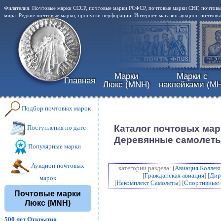
Филателия. Почтовые марки СССР, почтовые марки РСФСР, почтовые марки СНГ, почтовы
мира. Редкие почтовые марки, пропуски перфорации. Интернет-магазин-аукцион почтовых
Марки
Марки с
Главная
Люкс (MNH)
наклейками (MH
Подбор почтовых марок
Каталог почтовых мар
Поступления по дате
Деревянные самолет
Популярные марки
Аукцион почтовых
категории раздела: [
Авиация Коллек
[
Гражданская авиация
] [
Дир
марок
[
Некомплект Самолеты
] [
Спортивные 
Почтовые марки
Люкс (MNH)
500 лет Открытия