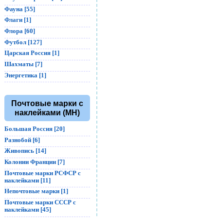
Фауна [55]
Флаги [1]
Флора [60]
Футбол [127]
Царская Россия [1]
Шахматы [7]
Энергетика [1]
Почтовые марки с
наклейками (MH)
Большая Россия [20]
Разнобой [6]
Живопись [14]
Колонии Франции [7]
Почтовые марки РСФСР с
наклейками [11]
Непочтовые марки [1]
Почтовые марки СССР с
наклейками [45]