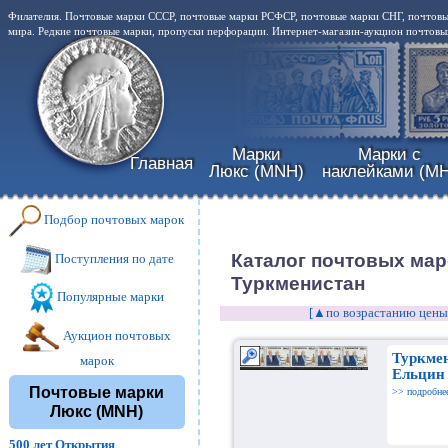
Филателия. Почтовые марки СССР, почтовые марки РСФСР, почтовые марки СНГ, почтовы
мира. Редкие почтовые марки, пропуски перфорации. Интернет-магазин-аукцион почтовых
Марки
Марки с
Главная
Люкс (MNH)
наклейками (MH
Подбор почтовых марок
Каталог почтовых мар
Поступления по дате
Туркменистан
Популярные марки
[▲по возрастанию цены
Аукцион почтовых
Туркмен
марок
Ельцин
Почтовые марки
>> подробне
Люкс (MNH)
500 лет Открытия