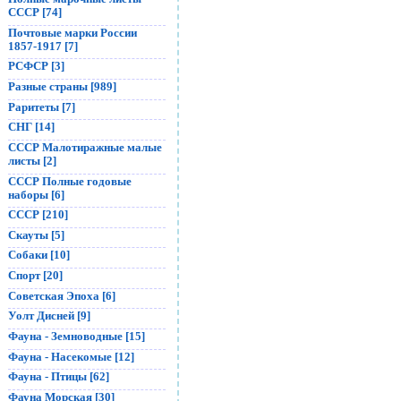
СССР [74]
Почтовые марки России
1857-1917 [7]
РСФСР [3]
Разные страны [989]
Раритеты [7]
СНГ [14]
СССР Малотиражные малые
листы [2]
СССР Полные годовые
наборы [6]
СССР [210]
Скауты [5]
Собаки [10]
Спорт [20]
Советская Эпоха [6]
Уолт Дисней [9]
Фауна - Земноводные [15]
Фауна - Насекомые [12]
Фауна - Птицы [62]
Фауна Морская [30]