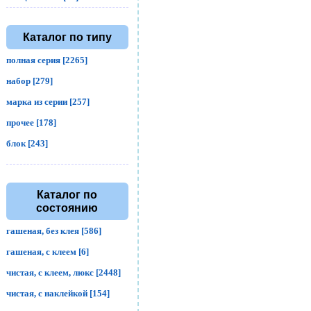
Каталог по типу
полная серия [2265]
набор [279]
марка из серии [257]
прочее [178]
блок [243]
Каталог по
состоянию
гашеная, без клея [586]
гашеная, с клеем [6]
чистая, с клеем, люкс [2448]
чистая, с наклейкой [154]