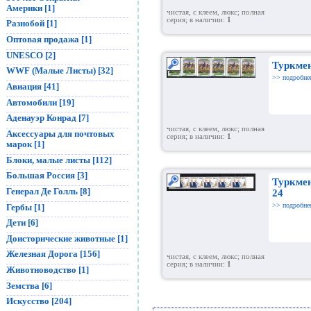
Америки [1]
чистая, с клеем, люкс; полная
серия; в наличии:
1
Разнобой [1]
Оптовая продажа [1]
UNESCO [2]
Туркмен
WWF (Малые Листы) [32]
>> подробне
Авиация [41]
Автомобили [19]
Аденауэр Конрад [7]
чистая, с клеем, люкс; полная
Аксессуары для почтовых
серия; в наличии:
1
марок [1]
Блоки, малые листы [112]
Большая Россия [3]
Туркмен
Генерал Де Голль [8]
24
>> подробне
Гербы [1]
Дети [6]
Доисторические животные [1]
Железная Дорога [156]
чистая, с клеем, люкс; полная
серия; в наличии:
1
Животноводство [1]
Земства [6]
Искусство [204]