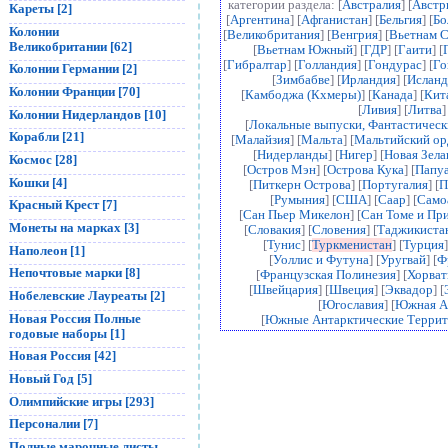
категории раздела: [
Австралия
] [
Австр
Кареты [2]
[
Аргентина
] [
Афганистан
] [
Бельгия
] [
Бо
Колонии
[
Великобритания
] [
Венгрия
] [
Вьетнам 
Великобритании [62]
[
Вьетнам Южный
] [
ГДР
] [
Гаити
] [
[
Гибралтар
] [
Голландия
] [
Гондурас
] [
Го
Колонии Германии [2]
[
Зимбабве
] [
Ирландия
] [
Исланд
Колонии Франции [70]
[
Камбоджа (Кхмеры)
] [
Канада
] [
Кит
[
Ливия
] [
Литва
]
Колонии Нидерландов [10]
[
Локальные выпуски, Фантастичес
Корабли [21]
[
Малайзия
] [
Мальта
] [
Мальтийский ор
[
Нидерланды
] [
Нигер
] [
Новая Зела
Космос [28]
[
Остров Мэн
] [
Острова Кука
] [
Папуа
Кошки [4]
[
Питкерн Острова
] [
Португалия
] [
П
[
Румыния
] [
США
] [
Саар
] [
Само
Красный Крест [7]
[
Сан Пьер Микелон
] [
Сан Томе и Пр
Монеты на марках [3]
[
Словакия
] [
Словения
] [
Таджикиста
[
Тунис
] [
Туркменистан
] [
Турция
]
Наполеон [1]
[
Уоллис и Футуна
] [
Уругвай
] [
Ф
Непочтовые марки [8]
[
Французская Полинезия
] [
Хорват
[
Швейцария
] [
Швеция
] [
Эквадор
] [
Нобелевские Лауреаты [2]
[
Югославия
] [
Южная А
Новая Россия Полные
[
Южные Антарктические Террит
годовые наборы [1]
Новая Россия [42]
Новый Год [5]
Олимпийские игры [293]
Персоналии [7]
Полные марочные листы