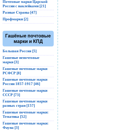
Почтовые марки Царской
России с наклейками [21]
Разные Страны [47]
Профмарки [2]
Гашёные почтовые
марки и КПД
Большая Россия [5]
Гашеные непочтовые
марки [3]
Гашеные почтовые марки
РСФСР [8]
Гашеные почтовые марки
России 1857-1917 [46]
Гашеные почтовые марки
СССР [73]
Гашеные почтовые марки
разных стран [157]
Гашеные почтовые марки:
Тематика [52]
Гашеные почтовые марки:
Фауна [3]