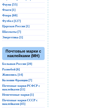
Фауна [55]
Флаги [1]
Флора [60]
Футбол [127]
Царская Россия [1]
Шахматы [7]
Энергетика [1]
Почтовые марки с
наклейками (MH)
Большая Россия [20]
Разнобой [6]
Живопись [14]
Колонии Франции [7]
Почтовые марки РСФСР с
наклейками [11]
Непочтовые марки [1]
Почтовые марки СССР с
наклейками [45]