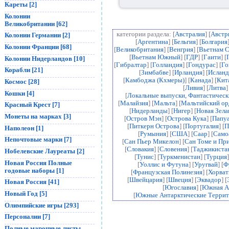
Кареты [2]
Колонии
Великобритании [62]
категории раздела: [
Австралия
] [
Австр
Колонии Германии [2]
[
Аргентина
] [
Бельгия
] [
Болгария
Колонии Франции [68]
[
Великобритания
] [
Венгрия
] [
Вьетнам 
[
Вьетнам Южный
] [
ГДР
] [
Гаити
] [
Колонии Нидерландов [10]
[
Гибралтар
] [
Голландия
] [
Гондурас
] [
Го
Корабли [21]
[
Зимбабве
] [
Ирландия
] [
Исланд
[
Камбоджа (Кхмеры)
] [
Канада
] [
Кит
Космос [28]
[
Ливия
] [
Литва
]
Кошки [4]
[
Локальные выпуски, Фантастичес
[
Малайзия
] [
Мальта
] [
Мальтийский ор
Красный Крест [7]
[
Нидерланды
] [
Нигер
] [
Новая Зела
Монеты на марках [3]
[
Остров Мэн
] [
Острова Кука
] [
Папуа
[
Питкерн Острова
] [
Португалия
] [
П
Наполеон [1]
[
Румыния
] [
США
] [
Саар
] [
Само
Непочтовые марки [7]
[
Сан Пьер Микелон
] [
Сан Томе и Пр
[
Словакия
] [
Словения
] [
Таджикиста
Нобелевские Лауреаты [2]
[
Тунис
] [
Туркменистан
] [
Турция
]
Новая Россия Полные
[
Уоллис и Футуна
] [
Уругвай
] [
Ф
годовые наборы [1]
[
Французская Полинезия
] [
Хорват
[
Швейцария
] [
Швеция
] [
Эквадор
] [
Новая Россия [41]
[
Югославия
] [
Южная А
Новый Год [5]
[
Южные Антарктические Террит
Олимпийские игры [293]
Персоналии [7]
Полные марочные листы