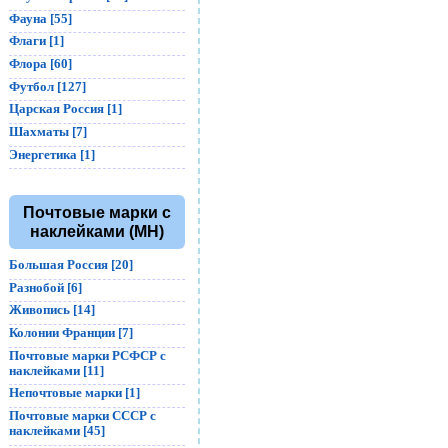
Фауна [55]
Флаги [1]
Флора [60]
Футбол [127]
Царская Россия [1]
Шахматы [7]
Энергетика [1]
Почтовые марки с
наклейками (MH)
Большая Россия [20]
Разнобой [6]
Живопись [14]
Колонии Франции [7]
Почтовые марки РСФСР с
наклейками [11]
Непочтовые марки [1]
Почтовые марки СССР с
наклейками [45]