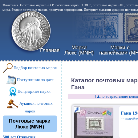
Филателия. Почтовые марки СССР, почтовые марки РСФСР, почтовые марки СНГ, почтовы
мира. Редкие почтовые марки, пропуски перфорации. Интернет-магазин-аукцион почтовых
Марки
Марки с
Главная
Люкс (MNH)
наклейками (MH
Подбор почтовых марок
Каталог почтовых мар
Поступления по дате
Гана
Популярные марки
[▲по возрастанию цены
Аукцион почтовых
марок
Гана 19
>> подробне
Почтовые марки
Люкс (MNH)
500 лет Открытия