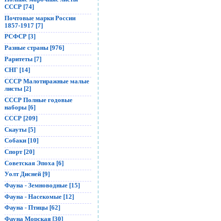
СССР [74]
Почтовые марки России
1857-1917 [7]
РСФСР [3]
Разные страны [976]
Раритеты [7]
СНГ [14]
СССР Малотиражные малые
листы [2]
СССР Полные годовые
наборы [6]
СССР [209]
Скауты [5]
Собаки [10]
Спорт [20]
Советская Эпоха [6]
Уолт Дисней [9]
Фауна - Земноводные [15]
Фауна - Насекомые [12]
Фауна - Птицы [62]
Фауна Морская [30]