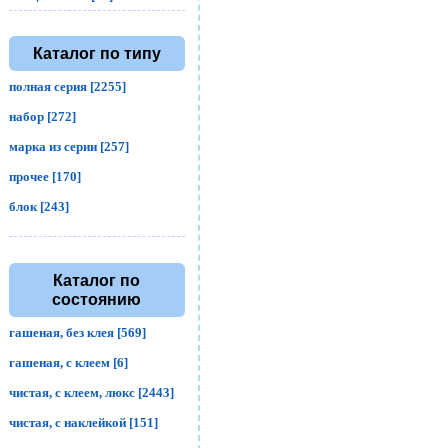
Каталог по типу
полная серия [2255]
набор [272]
марка из серии [257]
прочее [170]
блок [243]
Каталог по
состоянию
гашеная, без клея [569]
гашеная, с клеем [6]
чистая, с клеем, люкс [2443]
чистая, с наклейкой [151]