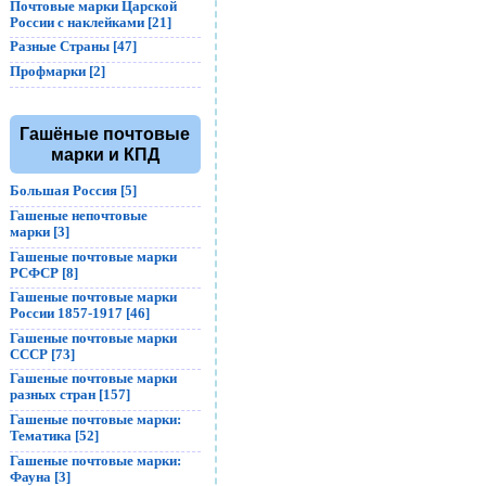
Почтовые марки Царской
России с наклейками [21]
Разные Страны [47]
Профмарки [2]
Гашёные почтовые
марки и КПД
Большая Россия [5]
Гашеные непочтовые
марки [3]
Гашеные почтовые марки
РСФСР [8]
Гашеные почтовые марки
России 1857-1917 [46]
Гашеные почтовые марки
СССР [73]
Гашеные почтовые марки
разных стран [157]
Гашеные почтовые марки:
Тематика [52]
Гашеные почтовые марки:
Фауна [3]