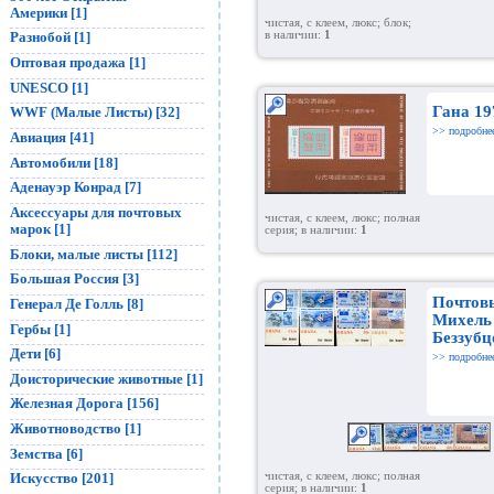
Америки [1]
чистая, с клеем, люкс; блок;
Разнобой [1]
в наличии:
1
Оптовая продажа [1]
UNESCO [1]
Гана 19
WWF (Малые Листы) [32]
>> подробне
Авиация [41]
Автомобили [18]
Аденауэр Конрад [7]
Аксессуары для почтовых
чистая, с клеем, люкс; полная
марок [1]
серия; в наличии:
1
Блоки, малые листы [112]
Большая Россия [3]
Почтовы
Генерал Де Голль [8]
Михель 
Гербы [1]
Беззубц
Дети [6]
>> подробне
Доисторические животные [1]
Железная Дорога [156]
Животноводство [1]
Земства [6]
чистая, с клеем, люкс; полная
Искусство [201]
серия; в наличии:
1