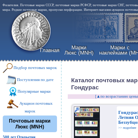
Филателия. Почтовые марки СССР, почтовые марки РСФСР, почтовые марки СНГ, почтовы
мира. Редкие почтовые марки, пропуски перфорации. Интернет-магазин-аукцион почтовых
Марки
Марки с
Главная
Люкс (MNH)
наклейками (MH
Подбор почтовых марок
Каталог почтовых мар
Поступления по дате
Гондурас
Популярные марки
[▲по возрастанию цены
Аукцион почтовых
марок
Гондурас
Летняя 
Почтовые марки
Беззубцо
Люкс (MNH)
>> подробнее
500 лет Открытия