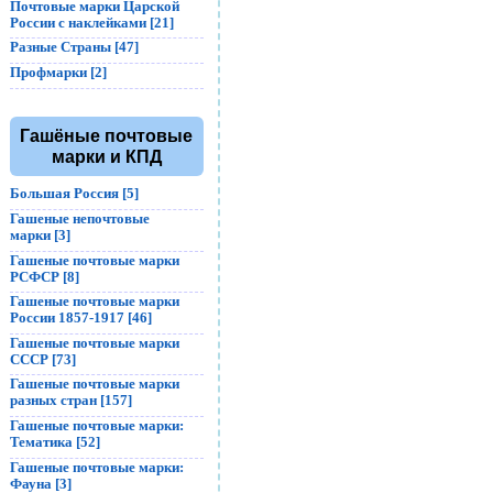
Почтовые марки Царской
России с наклейками [21]
Разные Страны [47]
Профмарки [2]
Гашёные почтовые
марки и КПД
Большая Россия [5]
Гашеные непочтовые
марки [3]
Гашеные почтовые марки
РСФСР [8]
Гашеные почтовые марки
России 1857-1917 [46]
Гашеные почтовые марки
СССР [73]
Гашеные почтовые марки
разных стран [157]
Гашеные почтовые марки:
Тематика [52]
Гашеные почтовые марки:
Фауна [3]