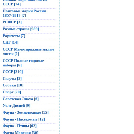
СССР [74]
Почтовые марки России
1857-1917 [7]
РСФСР [3]
Разные страны [989]
Раритеты [7]
СНГ [14]
СССР Малотиражные малые
листы [2]
СССР Полные годовые
наборы [6]
СССР [210]
Скауты [5]
Собаки [10]
Спорт [20]
Советская Эпоха [6]
Уолт Дисней [9]
Фауна - Земноводные [15]
Фауна - Насекомые [12]
Фауна - Птицы [62]
Фауна Морская [30]