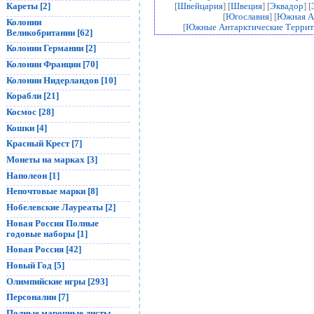
Кареты [2]
[
Швейцария
] [
Швеция
] [
Эквадор
] [
[
Югославия
] [
Южная А
Колонии
[
Южные Антарктические Террит
Великобритании [62]
Колонии Германии [2]
Колонии Франции [70]
Колонии Нидерландов [10]
Корабли [21]
Космос [28]
Кошки [4]
Красный Крест [7]
Монеты на марках [3]
Наполеон [1]
Непочтовые марки [8]
Нобелевские Лауреаты [2]
Новая Россия Полные
годовые наборы [1]
Новая Россия [42]
Новый Год [5]
Олимпийские игры [293]
Персоналии [7]
Полные марочные листы