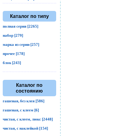
Каталог по типу
полная серия [2265]
набор [279]
марка из серии [257]
прочее [178]
блок [243]
Каталог по
состоянию
гашеная, без клея [586]
гашеная, с клеем [6]
чистая, с клеем, люкс [2448]
чистая, с наклейкой [154]