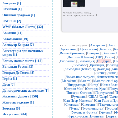
Америки [1]
Разнобой [1]
чистая, с клеем, люкс;
Оптовая продажа [1]
полная серия; в наличии:
1
UNESCO [2]
WWF (Малые Листы) [32]
Авиация [41]
Автомобили [19]
Аденауэр Конрад [7]
категории раздела: [
Австралия
] [
Австр
[
Аргентина
] [
Афганистан
] [
Бельгия
] [
Бо
Аксессуары для почтовых
[
Великобритания
] [
Венгрия
] [
Вьетнам 
марок [1]
[
Вьетнам Южный
] [
ГДР
] [
Гаити
] [
Блоки, малые листы [112]
[
Гибралтар
] [
Голландия
] [
Гондурас
] [
Го
[
Зимбабве
] [
Ирландия
] [
Исланд
Большая Россия [3]
[
Камбоджа (Кхмеры)
] [
Канада
] [
Кит
Генерал Де Голль [8]
[
Ливия
] [
Литва
]
[
Локальные выпуски, Фантастичес
Гербы [1]
[
Малайзия
] [
Мальта
] [
Мальтийский ор
Дети [6]
[
Нидерланды
] [
Нигер
] [
Новая Зела
[
Остров Мэн
] [
Острова Кука
] [
Папуа
Доисторические животные [1]
[
Питкерн Острова
] [
Португалия
] [
П
Железная Дорога [156]
[
Румыния
] [
США
] [
Саар
] [
Само
[
Сан Пьер Микелон
] [
Сан Томе и Пр
Животноводство [1]
[
Словакия
] [
Словения
] [
Таджикиста
Земства [6]
[
Тунис
] [
Туркменистан
] [
Турция
]
[
Уоллис и Футуна
] [
Уругвай
] [
Ф
Искусство [204]
[
Французская Полинезия
] [
Хорват