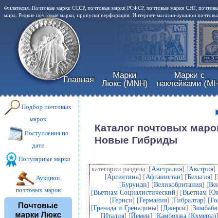
Филателия. Почтовые марки СССР, почтовые марки РСФСР, почтовые марки СНГ, почтовы
мира. Редкие почтовые марки, пропуски перфорации. Интернет-магазин-аукцион почтовых
Марки
Марки с
Главная
Люкс (MNH)
наклейками (MH
Подбор почтовых
марок
Каталог почтовых маро
Поступления по
Новые Гибриды
дате
Популярные марки
категории раздела: [
Австралия
] [
Австрия
] 
[
Аргентина
] [
Афганистан
] [
Бельгия
] [
Аукцион
[
Бурунди
] [
Великобритания
] [
Ве
почтовых марок
[
Вьетнам Социалистический
] [
Вьетнам Ю
[
Гернси
] [
Германия
] [
Гибралтар
] [
Го
Почтовые
[
Гренада и Гренадины
] [
Джерси
] [
Зимбабв
марки Люкс
[
Италия
] [
Йемен
] [
Камбоджа (Кхмеры)