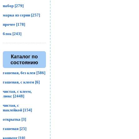
набор [279]
марка из серии [257]
прочее [178]
блок [243]
Каталог по
состоянию
гашеная, без клея [586]
гашеная, с клеем [6]
чистая, с клеем,
люкс [2448]
чистая, с
наклейкой [154]
открытка [3]
гашеная [25]
конверт [10]