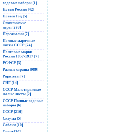
годовые наборы [1]
Новая Россия [42]
Новый Год [5]
Олимпийские
игры [293]
Персоналии [7]
Полные марочные
листы СССР [74]
Почтовые марки
России 1857-1917 [7]
РСФСР [3]
Разные страны [989]
Раритеты [7]
СНГ [14]
СССР Малотиражные
малые листы [2]
СССР Полные годовые
наборы [6]
СССР [210]
Скауты [5]
Собаки [10]
Спорт [20]