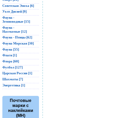
Советская Эпоха [6]
Уолт Дисней [9]
Фауна -
Земноводные [15]
Фауна -
Насекомые [12]
Фауна - Птицы [62]
Фауна Морская [30]
Фауна [55]
Флаги [1]
Флора [60]
Футбол [127]
Царская Россия [1]
Шахматы [7]
Энергетика [1]
Почтовые
марки с
наклейками
(MH)