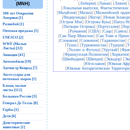
(MNH)
[
Либерия
] [
Ливан
] [
Ливия
] [
[
Локальные выпуски, Фантастические
[
Малайзия
] [
Мальта
] [
Мальтийский орде
500 лет Открытия
[
Нидерланды
] [
Нигер
] [
Новая Зеланди
Америки [1]
[
Остров Мэн
] [
Острова Кука
] [
Папуа Но
Разнобой [1]
[
Питкерн Острова
] [
Португалия
] [
Пор
Оптовая продажа [1]
[
Румыния
] [
США
] [
Саар
] [
Самоа
] 
[
Сан Пьер Микелон
] [
Сан Томе и Прин
UNESCO [2]
[
Словакия
] [
Словения
] [
Таджикистан
] [
WWF (Малые
[
Тунис
] [
Туркменистан
] [
Турция
] [
У
Листы) [32]
[
Уоллис и Футуна
] [
Уругвай
] [
Фра
[
Французская Полинезия
] [
Хорватия
]
Авиация [41]
[
Швейцария
] [
Швеция
] [
Эквадор
] [
Эк
Автомобили [19]
[
Югославия
] [
Южная Афр
Аденауэр Конрад [7]
[
Южные Антарктические Территор
Аксессуары для
почтовых марок [1]
Блоки, малые
листы [112]
Большая Россия [3]
Генерал Де Голль [8]
Гербы [1]
Дети [6]
Доисторические
животные [1]