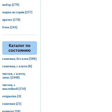
набор [279]
марка из серии [257]
прочее [178]
блок [243]
Каталог по
состоянию
гашеная, без клея [586]
гашеная, с клеем [6]
чистая, с клеем,
люкс [2448]
чистая, с
наклейкой [154]
открытка [3]
гашеная [25]
конверт [10]