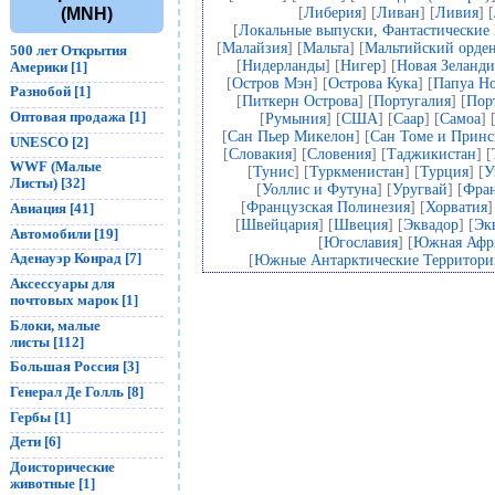
(MNH)
[
Либерия
] [
Ливан
] [
Ливия
] [
[
Локальные выпуски, Фантастические
[
Малайзия
] [
Мальта
] [
Мальтийский орде
500 лет Открытия
[
Нидерланды
] [
Нигер
] [
Новая Зеланди
Америки [1]
[
Остров Мэн
] [
Острова Кука
] [
Папуа Но
Разнобой [1]
[
Питкерн Острова
] [
Португалия
] [
Пор
Оптовая продажа [1]
[
Румыния
] [
США
] [
Саар
] [
Самоа
] 
[
Сан Пьер Микелон
] [
Сан Томе и Прин
UNESCO [2]
[
Словакия
] [
Словения
] [
Таджикистан
] [
WWF (Малые
[
Тунис
] [
Туркменистан
] [
Турция
] [
У
Листы) [32]
[
Уоллис и Футуна
] [
Уругвай
] [
Фра
[
Французская Полинезия
] [
Хорватия
]
Авиация [41]
[
Швейцария
] [
Швеция
] [
Эквадор
] [
Эк
Автомобили [19]
[
Югославия
] [
Южная Афр
Аденауэр Конрад [7]
[
Южные Антарктические Территор
Аксессуары для
почтовых марок [1]
Блоки, малые
листы [112]
Большая Россия [3]
Генерал Де Голль [8]
Гербы [1]
Дети [6]
Доисторические
животные [1]