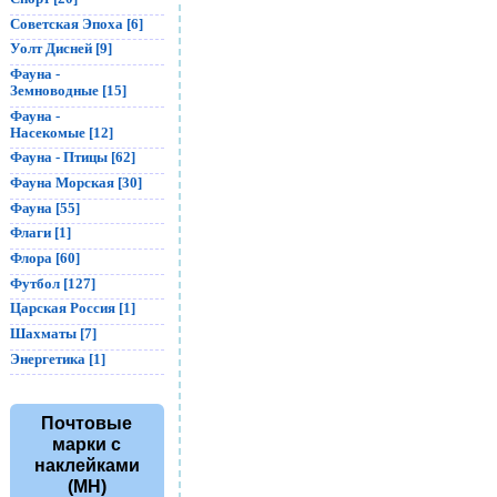
Советская Эпоха [6]
Уолт Дисней [9]
Фауна -
Земноводные [15]
Фауна -
Насекомые [12]
Фауна - Птицы [62]
Фауна Морская [30]
Фауна [55]
Флаги [1]
Флора [60]
Футбол [127]
Царская Россия [1]
Шахматы [7]
Энергетика [1]
Почтовые
марки с
наклейками
(MH)