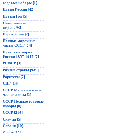
годовые наборы [1]
Новая Россия [42]
Новый Год [5]
Олимпийские
игры [293]
Персоналии [7]
Полные марочные
листы СССР [74]
Почтовые марки
России 1857-1917 [7]
РСФСР [3]
Разные страны [989]
Раритеты [7]
СНГ [14]
СССР Малотиражные
малые листы [2]
СССР Полные годовые
наборы [6]
СССР [210]
Скауты [5]
Собаки [10]
Спорт [20]