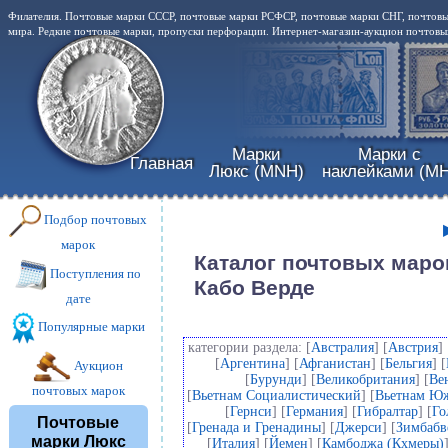
Филателия. Почтовые марки СССР, почтовые марки РСФСР, почтовые марки СНГ, почтовы
мира. Редкие почтовые марки, пропуски перфорации. Интернет-магазин-аукцион почтовых
Марки
Марки с
Главная
Люкс (MNH)
наклейками (MH
Подбор почтовых
марок
Каталог почтовых маро
Поступления по
Кабо Верде
дате
Популярные марки
категории раздела: [
Австралия
] [
Австрия
] 
[
Аргентина
] [
Афганистан
] [
Бельгия
] [
Аукцион
[
Бурунди
] [
Великобритания
] [
Ве
почтовых марок
[
Вьетнам Социалистический
] [
Вьетнам Ю
[
Гернси
] [
Германия
] [
Гибралтар
] [
Го
Почтовые
[
Гренада и Гренадины
] [
Джерси
] [
Зимбабв
марки Люкс
[
Италия
] [
Йемен
] [
Камбоджа (Кхмеры)