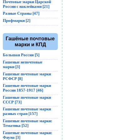
Почтовые марки Царской
России с наклейками [21]
Разные Страны [47]
Профмарки [2]
Гашёные почтовые
марки и КПД
Большая Россия [5]
Гашеные непочтовые
марки [3]
Гашеные почтовые марки
РСФСР [8]
Гашеные почтовые марки
России 1857-1917 [46]
Гашеные почтовые марки
СССР [73]
Гашеные почтовые марки
разных стран [157]
Гашеные почтовые марки:
Тематика [52]
Гашеные почтовые марки:
Фауна [3]