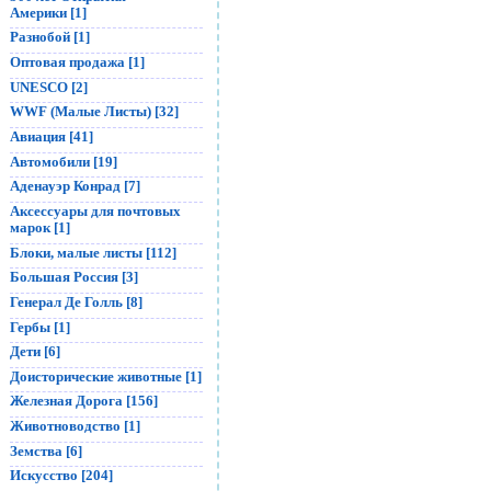
Америки [1]
Разнобой [1]
Оптовая продажа [1]
UNESCO [2]
WWF (Малые Листы) [32]
Авиация [41]
Автомобили [19]
Аденауэр Конрад [7]
Аксессуары для почтовых
марок [1]
Блоки, малые листы [112]
Большая Россия [3]
Генерал Де Голль [8]
Гербы [1]
Дети [6]
Доисторические животные [1]
Железная Дорога [156]
Животноводство [1]
Земства [6]
Искусство [204]