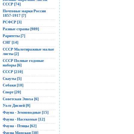
СССР [74]
Почтовые марки России
1857-1917 [7]
РСФСР [3]
Разные страны [989]
Раритеты [7]
СНГ [14]
СССР Малотиражные малые
листы [2]
СССР Полные годовые
наборы [6]
СССР [210]
Скауты [5]
Собаки [10]
Спорт [20]
Советская Эпоха [6]
Уолт Дисней [9]
Фауна - Земноводные [15]
Фауна - Насекомые [12]
Фауна - Птицы [62]
Фауна Морская [30]