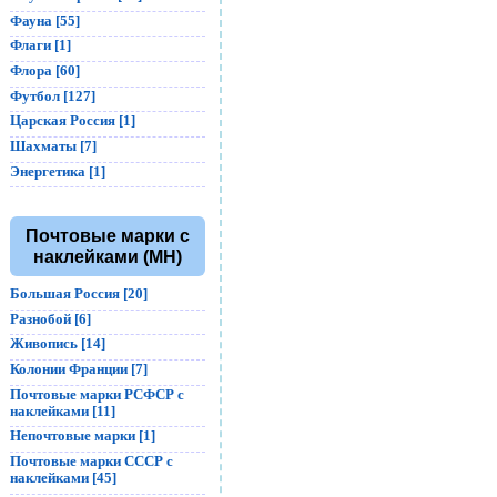
Фауна [55]
Флаги [1]
Флора [60]
Футбол [127]
Царская Россия [1]
Шахматы [7]
Энергетика [1]
Почтовые марки с
наклейками (MH)
Большая Россия [20]
Разнобой [6]
Живопись [14]
Колонии Франции [7]
Почтовые марки РСФСР с
наклейками [11]
Непочтовые марки [1]
Почтовые марки СССР с
наклейками [45]