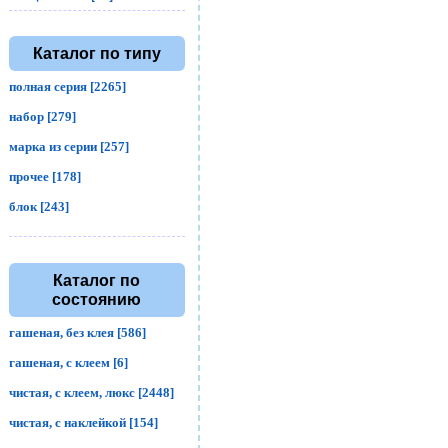
Каталог по типу
полная серия [2265]
набор [279]
марка из серии [257]
прочее [178]
блок [243]
Каталог по
состоянию
гашеная, без клея [586]
гашеная, с клеем [6]
чистая, с клеем, люкс [2448]
чистая, с наклейкой [154]