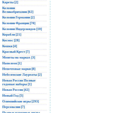
Кареты [2]
Колонии
Великобритании [62]
Колонии Германии [2]
Колонии Франции [70]
Колонии Нидерландов [10]
Корабли [21]
Космос [28]
Кошки [4]
Красный Крест [7]
Монеты на марках [3]
Наполеон [1]
Непочтовые марки [8]
Нобелевские Лауреаты [2]
Новая Россия Полные
годовые наборы [1]
Новая Россия [42]
Новый Год [5]
Олимпийские игры [293]
Персоналии [7]
Полные марочные листы