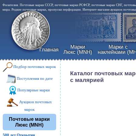
Филателия. Почтовые марки СССР, почтовые марки РСФСР, почтовые марки СНГ, почтовы
мира. Редкие почтовые марки, пропуски перфорации. Интернет-магазин-аукцион почтовых
Марки
Марки с
Главная
Люкс (MNH)
наклейками (MH
Подбор почтовых марок
Каталог почтовых мар
Поступления по дате
с малярией
Популярные марки
Аукцион почтовых
марок
Почтовые марки
Люкс (MNH)
500 лет Открытия