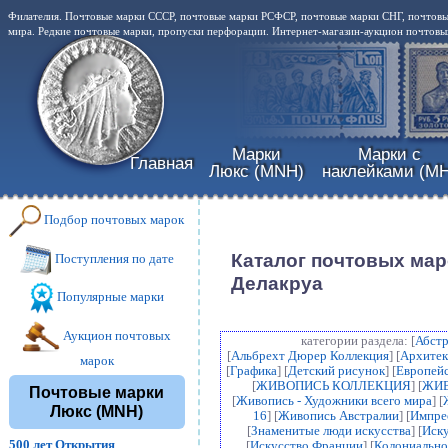
Филателия. Почтовые марки СССР, почтовые марки РСФСР, почтовые марки СНГ, почтовы
мира. Редкие почтовые марки, пропуски перфорации. Интернет-магазин-аукцион почтовых
Марки
Марки с
Главная
Люкс (MNH)
наклейками (MH
Подбор почтовых марок
Каталог почтовых маро
Поступления по дате
Делакруа
Популярные марки
Аукцион почтовых
категории раздела: [
Абстр
[
Альбрехт Дюрер Коллекция
] [
Архитек
марок
[
Графика
] [
Детский рисунок
] [
Европейс
[
ЖИВОПИСЬ КОЛЛЕКЦИЯ
] [
ЖИВ
Почтовые марки
[
Живопись - Художники всего мира
] [
Люкс (MNH)
16
] [
Живопись Австралии
] [
Импре
[
Знаменитые люди искусства
] [
Иску
500 лет Открытия
[
Искусство Франции
] [
Колониально