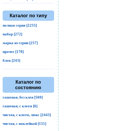
Каталог по типу
полная серия [2255]
набор [272]
марка из серии [257]
прочее [170]
блок [243]
Каталог по
состоянию
гашеная, без клея [569]
гашеная, с клеем [6]
чистая, с клеем, люкс [2443]
чистая, с наклейкой [151]