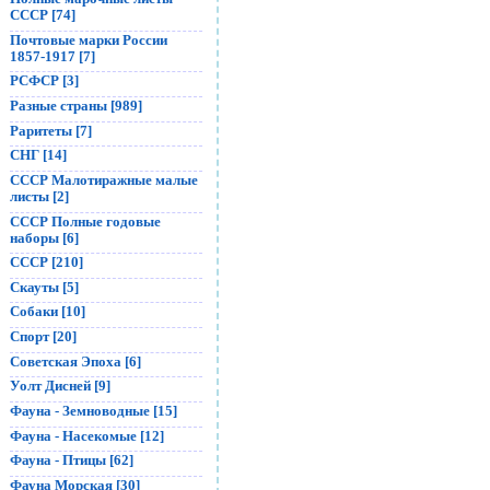
СССР [74]
Почтовые марки России
1857-1917 [7]
РСФСР [3]
Разные страны [989]
Раритеты [7]
СНГ [14]
СССР Малотиражные малые
листы [2]
СССР Полные годовые
наборы [6]
СССР [210]
Скауты [5]
Собаки [10]
Спорт [20]
Советская Эпоха [6]
Уолт Дисней [9]
Фауна - Земноводные [15]
Фауна - Насекомые [12]
Фауна - Птицы [62]
Фауна Морская [30]