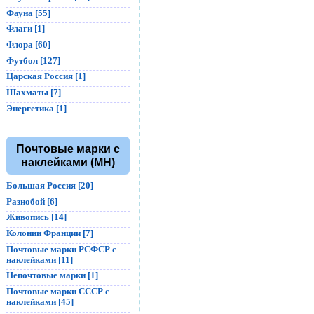
Фауна [55]
Флаги [1]
Флора [60]
Футбол [127]
Царская Россия [1]
Шахматы [7]
Энергетика [1]
Почтовые марки с
наклейками (MH)
Большая Россия [20]
Разнобой [6]
Живопись [14]
Колонии Франции [7]
Почтовые марки РСФСР с
наклейками [11]
Непочтовые марки [1]
Почтовые марки СССР с
наклейками [45]