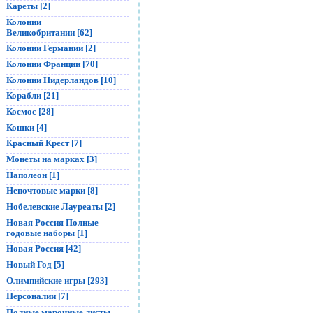
Кареты [2]
Колонии
Великобритании [62]
Колонии Германии [2]
Колонии Франции [70]
Колонии Нидерландов [10]
Корабли [21]
Космос [28]
Кошки [4]
Красный Крест [7]
Монеты на марках [3]
Наполеон [1]
Непочтовые марки [8]
Нобелевские Лауреаты [2]
Новая Россия Полные
годовые наборы [1]
Новая Россия [42]
Новый Год [5]
Олимпийские игры [293]
Персоналии [7]
Полные марочные листы