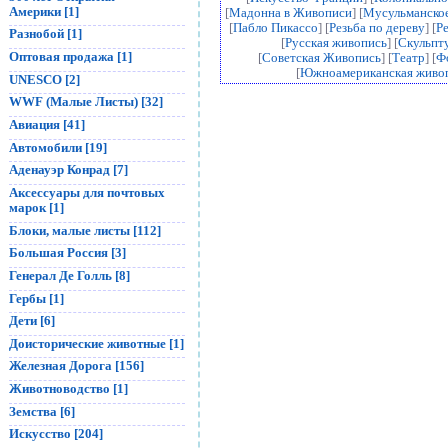
Америки [1]
[
Мадонна в Живописи
] [
Мусульманское
[
Пабло Пикассо
] [
Резьба по дереву
] [
Р
Разнобой [1]
[
Русская живопись
] [
Скульпт
Оптовая продажа [1]
[
Советская Живопись
] [
Театр
] [
Ф
[
Южноамериканская живо
UNESCO [2]
WWF (Малые Листы) [32]
Авиация [41]
Автомобили [19]
Аденауэр Конрад [7]
Аксессуары для почтовых
марок [1]
Блоки, малые листы [112]
Большая Россия [3]
Генерал Де Голль [8]
Гербы [1]
Дети [6]
Доисторические животные [1]
Железная Дорога [156]
Животноводство [1]
Земства [6]
Искусство [204]