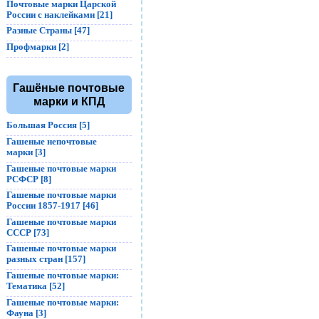
Почтовые марки Царской
России с наклейками [21]
Разные Страны [47]
Профмарки [2]
Гашёные почтовые
марки и КПД
Большая Россия [5]
Гашеные непочтовые
марки [3]
Гашеные почтовые марки
РСФСР [8]
Гашеные почтовые марки
России 1857-1917 [46]
Гашеные почтовые марки
СССР [73]
Гашеные почтовые марки
разных стран [157]
Гашеные почтовые марки:
Тематика [52]
Гашеные почтовые марки:
Фауна [3]