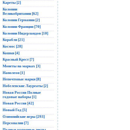
Кареты [2]
Колонии
Великобритании [62]
Колонии Германии [2]
Колонии Франции [70]
Колонии Нидерландов [10]
Корабли [21]
Космос [28]
Кошки [4]
Красный Крест [7]
Монеты на марках [3]
Наполеон [1]
Непочтовые марки [8]
Нобелевские Лауреаты [2]
Новая Россия Полные
годовые наборы [1]
Новая Россия [42]
Новый Год [5]
Олимпийские игры [293]
Персоналии [7]
Полные марочные листы