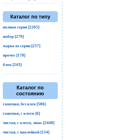
Каталог по типу
полная серия [2265]
набор [279]
марка из серии [257]
прочее [178]
блок [243]
Каталог по
состоянию
гашеная, без клея [586]
гашеная, с клеем [6]
чистая, с клеем, люкс [2448]
чистая, с наклейкой [154]