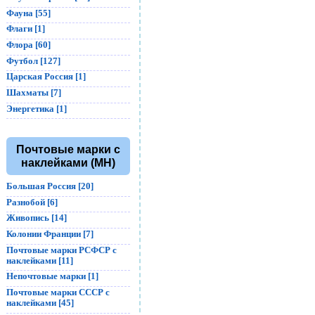
Фауна [55]
Флаги [1]
Флора [60]
Футбол [127]
Царская Россия [1]
Шахматы [7]
Энергетика [1]
Почтовые марки с
наклейками (MH)
Большая Россия [20]
Разнобой [6]
Живопись [14]
Колонии Франции [7]
Почтовые марки РСФСР с
наклейками [11]
Непочтовые марки [1]
Почтовые марки СССР с
наклейками [45]