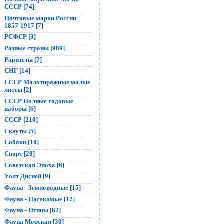
СССР [74]
Почтовые марки России
1857-1917 [7]
РСФСР [3]
Разные страны [989]
Раритеты [7]
СНГ [14]
СССР Малотиражные малые
листы [2]
СССР Полные годовые
наборы [6]
СССР [210]
Скауты [5]
Собаки [10]
Спорт [20]
Советская Эпоха [6]
Уолт Дисней [9]
Фауна - Земноводные [15]
Фауна - Насекомые [12]
Фауна - Птицы [62]
Фауна Морская [30]