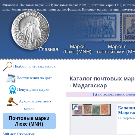
Филателия. Почтовые марки СССР, почтовые марки РСФСР, почтовые марки СНГ, почтовы
мира. Редкие почтовые марки, пропуски перфорации. Интернет-магазин-аукцион почтовых
Марки
Марки с
Главная
Люкс (MNH)
наклейками (MH
Подбор почтовых марок
Каталог почтовых ма
Поступления по дате
- Мадагаскар
Популярные марки
[▲по возрастанию цены
Аукцион почтовых
Колони
марок
Мадага
Почтовые марки
>> подробне
Люкс (MNH)
500 лет Открытия