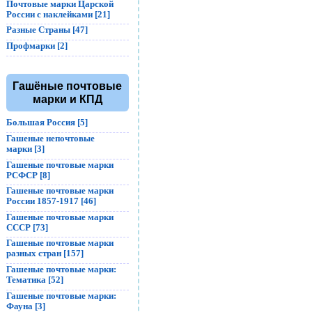
Почтовые марки Царской
России с наклейками [21]
Разные Страны [47]
Профмарки [2]
Гашёные почтовые
марки и КПД
Большая Россия [5]
Гашеные непочтовые
марки [3]
Гашеные почтовые марки
РСФСР [8]
Гашеные почтовые марки
России 1857-1917 [46]
Гашеные почтовые марки
СССР [73]
Гашеные почтовые марки
разных стран [157]
Гашеные почтовые марки:
Тематика [52]
Гашеные почтовые марки:
Фауна [3]