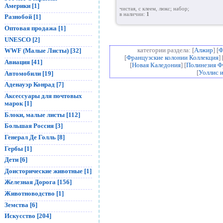
Америки [1]
чистая, с клеем, люкс; набор;
в наличии:
1
Разнобой [1]
Оптовая продажа [1]
UNESCO [2]
WWF (Малые Листы) [32]
категории раздела: [
Алжир
] [
Ф
[
Французские колонии Коллекция
] 
Авиация [41]
[
Новая Каледония
] [
Полинезия Ф
[
Уоллис 
Автомобили [19]
Аденауэр Конрад [7]
Аксессуары для почтовых
марок [1]
Блоки, малые листы [112]
Большая Россия [3]
Генерал Де Голль [8]
Гербы [1]
Дети [6]
Доисторические животные [1]
Железная Дорога [156]
Животноводство [1]
Земства [6]
Искусство [204]