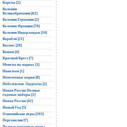
Кареты [2]
Колонии
Великобритании [62]
Колонии Германии [2]
Колонии Франции [70]
Колонии Нидерландов [10]
Корабли [21]
Космос [28]
Кошки [4]
Красный Крест [7]
Монеты на марках [3]
Наполеон [1]
Непочтовые марки [8]
Нобелевские Лауреаты [2]
Новая Россия Полные
годовые наборы [1]
Новая Россия [42]
Новый Год [5]
Олимпийские игры [293]
Персоналии [7]
Полные марочные листы