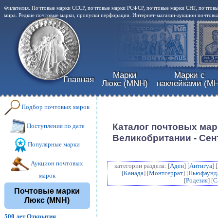
Филателия. Почтовые марки СССР, почтовые марки РСФСР, почтовые марки СНГ, почтовы
мира. Редкие почтовые марки, пропуски перфорации. Интернет-магазин-аукцион почтовых
Марки
Марки с
Главная
Люкс (MNH)
наклейками (MH
Подбор почтовых марок
Каталог почтовых мар
Поступления по дате
Великобритании - Сен
Популярные марки
Аукцион почтовых
категории раздела: [
Аден
] [
Антигуа
] [
[
Канада
] [
Монтсеррат
] [
Ньюфаунд
марок
[
Родезия
] [
С
Почтовые марки
Люкс (MNH)
500 лет Открытия