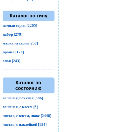
Каталог по типу
полная серия [2265]
набор [279]
марка из серии [257]
прочее [178]
блок [243]
Каталог по
состоянию
гашеная, без клея [586]
гашеная, с клеем [6]
чистая, с клеем, люкс [2448]
чистая, с наклейкой [154]