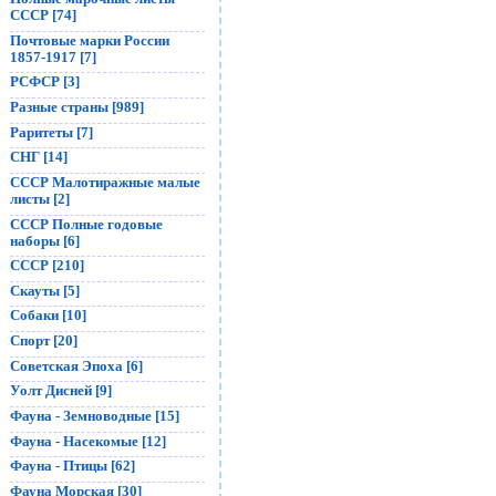
СССР [74]
Почтовые марки России
1857-1917 [7]
РСФСР [3]
Разные страны [989]
Раритеты [7]
СНГ [14]
СССР Малотиражные малые
листы [2]
СССР Полные годовые
наборы [6]
СССР [210]
Скауты [5]
Собаки [10]
Спорт [20]
Советская Эпоха [6]
Уолт Дисней [9]
Фауна - Земноводные [15]
Фауна - Насекомые [12]
Фауна - Птицы [62]
Фауна Морская [30]