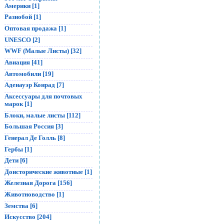
Америки [1]
Разнобой [1]
Оптовая продажа [1]
UNESCO [2]
WWF (Малые Листы) [32]
Авиация [41]
Автомобили [19]
Аденауэр Конрад [7]
Аксессуары для почтовых
марок [1]
Блоки, малые листы [112]
Большая Россия [3]
Генерал Де Голль [8]
Гербы [1]
Дети [6]
Доисторические животные [1]
Железная Дорога [156]
Животноводство [1]
Земства [6]
Искусство [204]