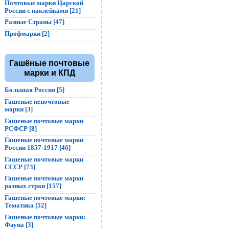
Почтовые марки Царской
России с наклейками [21]
Разные Страны [47]
Профмарки [2]
Гашёные почтовые
марки и КПД
Большая Россия [5]
Гашеные непочтовые
марки [3]
Гашеные почтовые марки
РСФСР [8]
Гашеные почтовые марки
России 1857-1917 [46]
Гашеные почтовые марки
СССР [73]
Гашеные почтовые марки
разных стран [157]
Гашеные почтовые марки:
Тематика [52]
Гашеные почтовые марки:
Фауна [3]