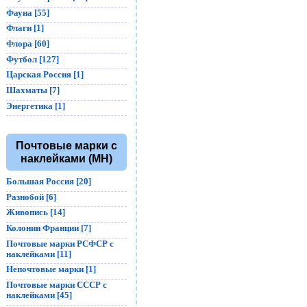
Фауна [55]
Флаги [1]
Флора [60]
Футбол [127]
Царская Россия [1]
Шахматы [7]
Энергетика [1]
Почтовые марки с
наклейками (MH)
Большая Россия [20]
Разнобой [6]
Живопись [14]
Колонии Франции [7]
Почтовые марки РСФСР с
наклейками [11]
Непочтовые марки [1]
Почтовые марки СССР с
наклейками [45]