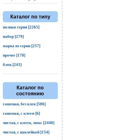
Каталог по типу
полная серия [2265]
набор [279]
марка из серии [257]
прочее [178]
блок [243]
Каталог по
состоянию
гашеная, без клея [586]
гашеная, с клеем [6]
чистая, с клеем, люкс [2448]
чистая, с наклейкой [154]