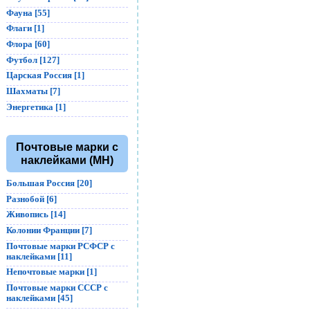
Фауна [55]
Флаги [1]
Флора [60]
Футбол [127]
Царская Россия [1]
Шахматы [7]
Энергетика [1]
Почтовые марки с
наклейками (MH)
Большая Россия [20]
Разнобой [6]
Живопись [14]
Колонии Франции [7]
Почтовые марки РСФСР с
наклейками [11]
Непочтовые марки [1]
Почтовые марки СССР с
наклейками [45]