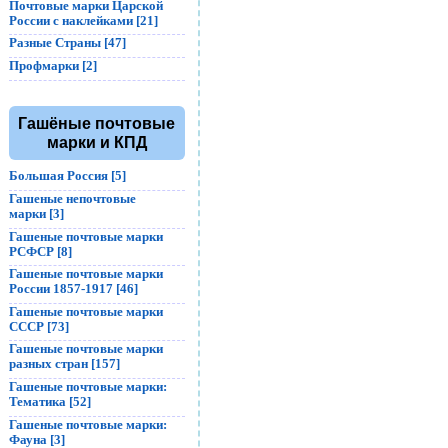
Почтовые марки Царской
России с наклейками [21]
Разные Страны [47]
Профмарки [2]
Гашёные почтовые
марки и КПД
Большая Россия [5]
Гашеные непочтовые
марки [3]
Гашеные почтовые марки
РСФСР [8]
Гашеные почтовые марки
России 1857-1917 [46]
Гашеные почтовые марки
СССР [73]
Гашеные почтовые марки
разных стран [157]
Гашеные почтовые марки:
Тематика [52]
Гашеные почтовые марки:
Фауна [3]