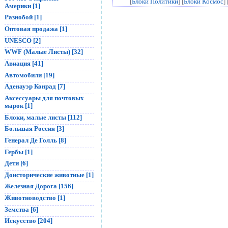
[
Блоки Политики
] [
Блоки Космос
] 
Америки [1]
Разнобой [1]
Оптовая продажа [1]
UNESCO [2]
WWF (Малые Листы) [32]
Авиация [41]
Автомобили [19]
Аденауэр Конрад [7]
Аксессуары для почтовых
марок [1]
Блоки, малые листы [112]
Большая Россия [3]
Генерал Де Голль [8]
Гербы [1]
Дети [6]
Доисторические животные [1]
Железная Дорога [156]
Животноводство [1]
Земства [6]
Искусство [204]