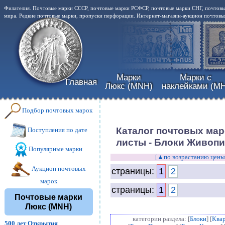
Филателия. Почтовые марки СССР, почтовые марки РСФСР, почтовые марки СНГ, почтовы
мира. Редкие почтовые марки, пропуски перфорации. Интернет-магазин-аукцион почтовых
Марки
Марки с
Главная
Люкс (MNH)
наклейками (MH
Подбор почтовых марок
Каталог почтовых мар
Поступления по дате
листы - Блоки Живоп
Популярные марки
[▲по возрастанию цены
Аукцион почтовых
страницы:
1
2
марок
страницы:
1
2
Почтовые марки
Люкс (MNH)
категории раздела: [
Блоки
] [
Ква
500 лет Открытия