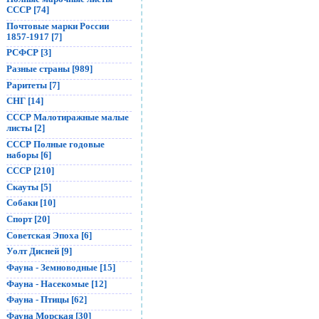
СССР [74]
Почтовые марки России
1857-1917 [7]
РСФСР [3]
Разные страны [989]
Раритеты [7]
СНГ [14]
СССР Малотиражные малые
листы [2]
СССР Полные годовые
наборы [6]
СССР [210]
Скауты [5]
Собаки [10]
Спорт [20]
Советская Эпоха [6]
Уолт Дисней [9]
Фауна - Земноводные [15]
Фауна - Насекомые [12]
Фауна - Птицы [62]
Фауна Морская [30]