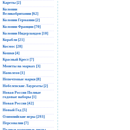
Кареты [2]
Колонии
Великобритании [62]
Колонии Германии [2]
Колонии Франции [70]
Колонии Нидерландов [10]
Корабли [21]
Космос [28]
Кошки [4]
Красный Крест [7]
Монеты на марках [3]
Наполеон [1]
Непочтовые марки [8]
Нобелевские Лауреаты [2]
Новая Россия Полные
годовые наборы [1]
Новая Россия [42]
Новый Год [5]
Олимпийские игры [293]
Персоналии [7]
Полные марочные листы