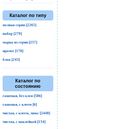
Каталог по типу
полная серия [2265]
набор [279]
марка из серии [257]
прочее [178]
блок [243]
Каталог по
состоянию
гашеная, без клея [586]
гашеная, с клеем [6]
чистая, с клеем, люкс [2448]
чистая, с наклейкой [154]