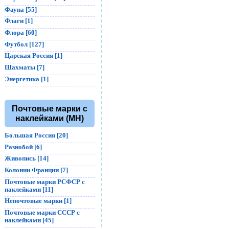
Фауна [55]
Флаги [1]
Флора [60]
Футбол [127]
Царская Россия [1]
Шахматы [7]
Энергетика [1]
Почтовые марки с
наклейками (MH)
Большая Россия [20]
Разнобой [6]
Живопись [14]
Колонии Франции [7]
Почтовые марки РСФСР с
наклейками [11]
Непочтовые марки [1]
Почтовые марки СССР с
наклейками [45]