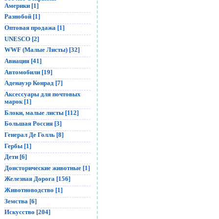
Америки [1]
Разнобой [1]
Оптовая продажа [1]
UNESCO [2]
WWF (Малые Листы) [32]
Авиация [41]
Автомобили [19]
Аденауэр Конрад [7]
Аксессуары для почтовых
марок [1]
Блоки, малые листы [112]
Большая Россия [3]
Генерал Де Голль [8]
Гербы [1]
Дети [6]
Доисторические животные [1]
Железная Дорога [156]
Животноводство [1]
Земства [6]
Искусство [204]