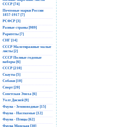
СССР [74]
Почтовые марки России
1857-1917 [7]
РСФСР [3]
Разные страны [989]
Раритеты [7]
СНГ [14]
СССР Малотиражные малые
листы [2]
СССР Полные годовые
наборы [6]
СССР [210]
Скауты [5]
Собаки [10]
Спорт [20]
Советская Эпоха [6]
Уолт Дисней [9]
Фауна - Земноводные [15]
Фауна - Насекомые [12]
Фауна - Птицы [62]
Фауна Морская [30]