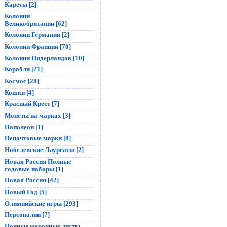
Кареты [2]
Колонии
Великобритании [62]
Колонии Германии [2]
Колонии Франции [70]
Колонии Нидерландов [10]
Корабли [21]
Космос [28]
Кошки [4]
Красный Крест [7]
Монеты на марках [3]
Наполеон [1]
Непочтовые марки [8]
Нобелевские Лауреаты [2]
Новая Россия Полные
годовые наборы [1]
Новая Россия [42]
Новый Год [5]
Олимпийские игры [293]
Персоналии [7]
Полные марочные листы