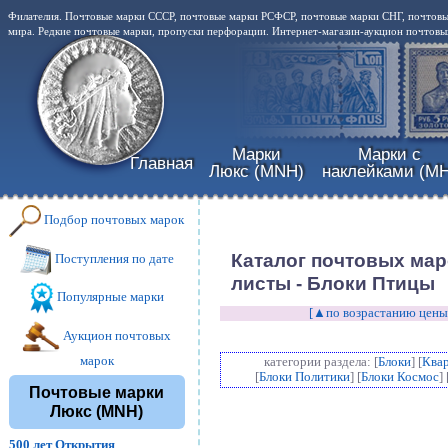
Филателия. Почтовые марки СССР, почтовые марки РСФСР, почтовые марки СНГ, почтовы
мира. Редкие почтовые марки, пропуски перфорации. Интернет-магазин-аукцион почтовых
Марки
Марки с
Главная
Люкс (MNH)
наклейками (MH
Подбор почтовых марок
Каталог почтовых мар
Поступления по дате
листы - Блоки Птицы
Популярные марки
[▲по возрастанию цены
Аукцион почтовых
марок
категории раздела: [
Блоки
] [
Ква
[
Блоки Политики
] [
Блоки Космос
] 
Почтовые марки
Люкс (MNH)
500 лет Открытия