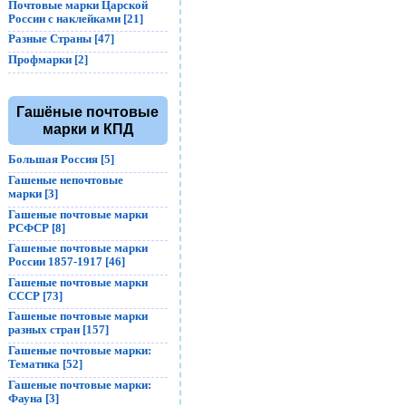
Почтовые марки Царской
России с наклейками [21]
Разные Страны [47]
Профмарки [2]
Гашёные почтовые
марки и КПД
Большая Россия [5]
Гашеные непочтовые
марки [3]
Гашеные почтовые марки
РСФСР [8]
Гашеные почтовые марки
России 1857-1917 [46]
Гашеные почтовые марки
СССР [73]
Гашеные почтовые марки
разных стран [157]
Гашеные почтовые марки:
Тематика [52]
Гашеные почтовые марки:
Фауна [3]