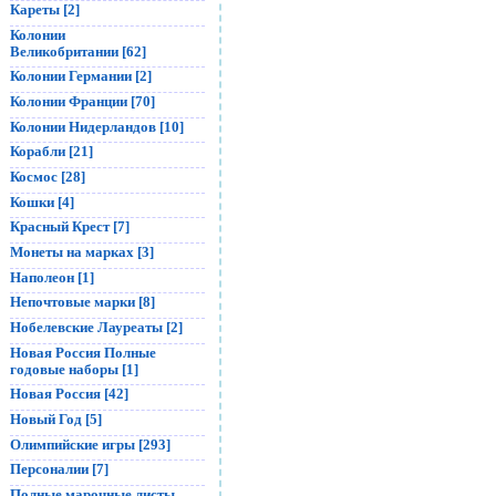
Кареты [2]
Колонии
Великобритании [62]
Колонии Германии [2]
Колонии Франции [70]
Колонии Нидерландов [10]
Корабли [21]
Космос [28]
Кошки [4]
Красный Крест [7]
Монеты на марках [3]
Наполеон [1]
Непочтовые марки [8]
Нобелевские Лауреаты [2]
Новая Россия Полные
годовые наборы [1]
Новая Россия [42]
Новый Год [5]
Олимпийские игры [293]
Персоналии [7]
Полные марочные листы