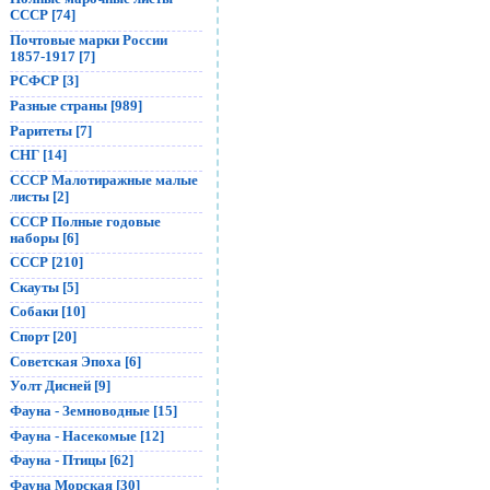
СССР [74]
Почтовые марки России
1857-1917 [7]
РСФСР [3]
Разные страны [989]
Раритеты [7]
СНГ [14]
СССР Малотиражные малые
листы [2]
СССР Полные годовые
наборы [6]
СССР [210]
Скауты [5]
Собаки [10]
Спорт [20]
Советская Эпоха [6]
Уолт Дисней [9]
Фауна - Земноводные [15]
Фауна - Насекомые [12]
Фауна - Птицы [62]
Фауна Морская [30]