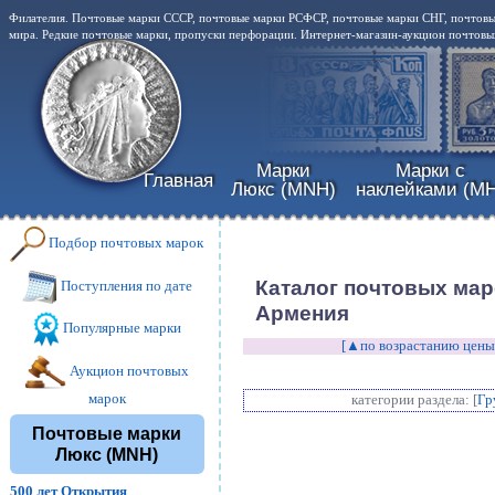
Филателия. Почтовые марки СССР, почтовые марки РСФСР, почтовые марки СНГ, почтовы
мира. Редкие почтовые марки, пропуски перфорации. Интернет-магазин-аукцион почтовых
Марки
Марки с
Главная
Люкс (MNH)
наклейками (MH
Подбор почтовых марок
Каталог почтовых мар
Поступления по дате
Армения
Популярные марки
[▲по возрастанию цены
Аукцион почтовых
марок
категории раздела: [
Гр
Почтовые марки
Люкс (MNH)
500 лет Открытия