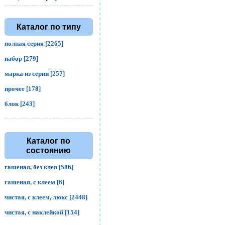
Каталог по типу
полная серия [2265]
набор [279]
марка из серии [257]
прочее [178]
блок [243]
Каталог по
состоянию
гашеная, без клея [586]
гашеная, с клеем [6]
чистая, с клеем, люкс [2448]
чистая, с наклейкой [154]