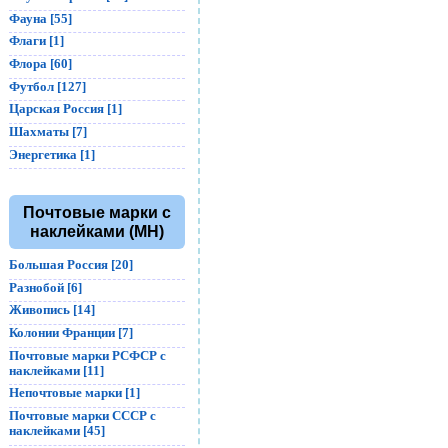
Фауна [55]
Флаги [1]
Флора [60]
Футбол [127]
Царская Россия [1]
Шахматы [7]
Энергетика [1]
Почтовые марки с
наклейками (MH)
Большая Россия [20]
Разнобой [6]
Живопись [14]
Колонии Франции [7]
Почтовые марки РСФСР с
наклейками [11]
Непочтовые марки [1]
Почтовые марки СССР с
наклейками [45]