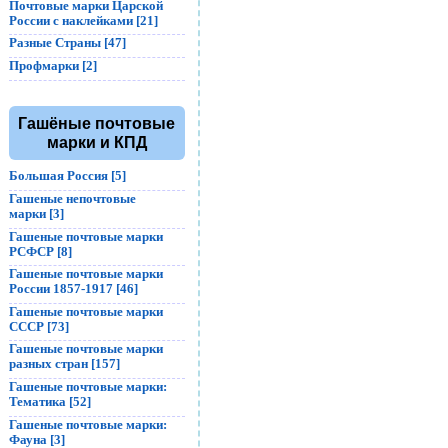
Почтовые марки Царской
России с наклейками [21]
Разные Страны [47]
Профмарки [2]
Гашёные почтовые
марки и КПД
Большая Россия [5]
Гашеные непочтовые
марки [3]
Гашеные почтовые марки
РСФСР [8]
Гашеные почтовые марки
России 1857-1917 [46]
Гашеные почтовые марки
СССР [73]
Гашеные почтовые марки
разных стран [157]
Гашеные почтовые марки:
Тематика [52]
Гашеные почтовые марки:
Фауна [3]