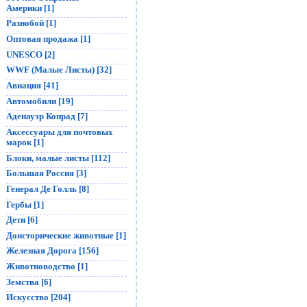
Америки [1]
Разнобой [1]
Оптовая продажа [1]
UNESCO [2]
WWF (Малые Листы) [32]
Авиация [41]
Автомобили [19]
Аденауэр Конрад [7]
Аксессуары для почтовых
марок [1]
Блоки, малые листы [112]
Большая Россия [3]
Генерал Де Голль [8]
Гербы [1]
Дети [6]
Доисторические животные [1]
Железная Дорога [156]
Животноводство [1]
Земства [6]
Искусство [204]