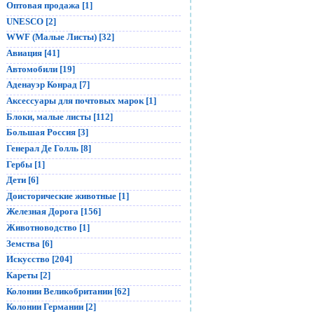
Оптовая продажа [1]
UNESCO [2]
WWF (Малые Листы) [32]
Авиация [41]
Автомобили [19]
Аденауэр Конрад [7]
Аксессуары для почтовых марок [1]
Блоки, малые листы [112]
Большая Россия [3]
Генерал Де Голль [8]
Гербы [1]
Дети [6]
Доисторические животные [1]
Железная Дорога [156]
Животноводство [1]
Земства [6]
Искусство [204]
Кареты [2]
Колонии Великобритании [62]
Колонии Германии [2]