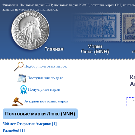
Филателия. Почтовые марки СССР, почтовые марки РСФСР, почтовые марки СНГ, почтовые
аукцион почтовых марок и конвертов.
Марки
Главная
Люкс (MNH)
н
Подбор почтовых марок
К
Поступления по дате
А
Популярные марки
к
Аукцион почтовых марок
Почтовые марки Люкс (MNH)
500 лет Открытия Америки [1]
Разнобой [1]