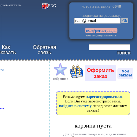
.
ENG
ернет-магазин-
лотов в магазине:
6648
подписка на рассылку:
Ok
вход/регистрация
конфиденциальность
Как
Обратная
аказать
связь
поиск
Оформить
ела
мои
заказ
заказы
избранное
зарегистрироваться
Рекомендуем
.
Если Вы уже зарегистрированы,
войдите в систему
перед оформлением
заказа!