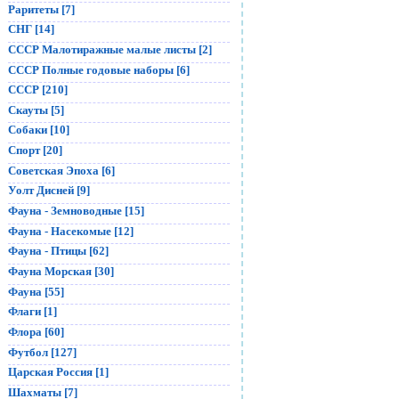
Раритеты [7]
СНГ [14]
СССР Малотиражные малые листы [2]
СССР Полные годовые наборы [6]
СССР [210]
Скауты [5]
Собаки [10]
Спорт [20]
Советская Эпоха [6]
Уолт Дисней [9]
Фауна - Земноводные [15]
Фауна - Насекомые [12]
Фауна - Птицы [62]
Фауна Морская [30]
Фауна [55]
Флаги [1]
Флора [60]
Футбол [127]
Царская Россия [1]
Шахматы [7]