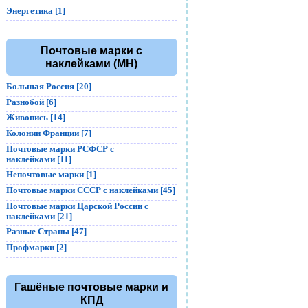
Энергетика [1]
Почтовые марки с
наклейками (MH)
Большая Россия [20]
Разнобой [6]
Живопись [14]
Колонии Франции [7]
Почтовые марки РСФСР с
наклейками [11]
Непочтовые марки [1]
Почтовые марки СССР с наклейками [45]
Почтовые марки Царской России с
наклейками [21]
Разные Страны [47]
Профмарки [2]
Гашёные почтовые марки и
КПД