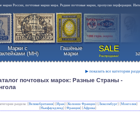
 марки России, почтовые марки мира. Редкие почтовые марки, пропуски перфорации. Инт
SALE
Марки с
Гашёные
аклейками (MH)
марки
з
Распродажа!
▶ показать все категории разд
аталог почтовых марок: Разные Страны -
нгола
атегории раздела: [
Великобритания
] [
Иран
] [
Колонии Франции
] [
Люксембург
] [
Монголия
]
[
Ньюфаундленд
] [
Франция
] [
Африка
]