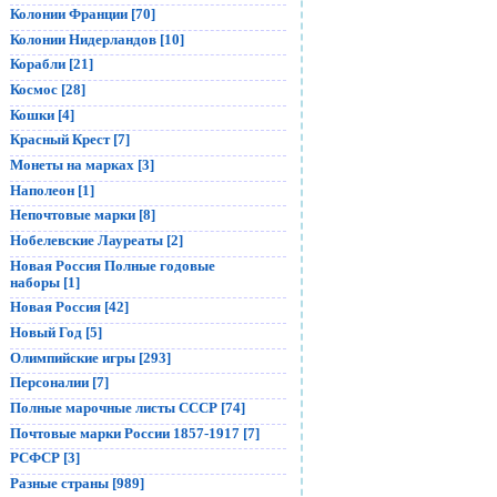
Колонии Франции [70]
Колонии Нидерландов [10]
Корабли [21]
Космос [28]
Кошки [4]
Красный Крест [7]
Монеты на марках [3]
Наполеон [1]
Непочтовые марки [8]
Нобелевские Лауреаты [2]
Новая Россия Полные годовые
наборы [1]
Новая Россия [42]
Новый Год [5]
Олимпийские игры [293]
Персоналии [7]
Полные марочные листы СССР [74]
Почтовые марки России 1857-1917 [7]
РСФСР [3]
Разные страны [989]