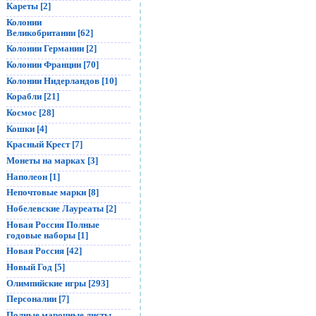
Кареты [2]
Колонии
Великобритании [62]
Колонии Германии [2]
Колонии Франции [70]
Колонии Нидерландов [10]
Корабли [21]
Космос [28]
Кошки [4]
Красный Крест [7]
Монеты на марках [3]
Наполеон [1]
Непочтовые марки [8]
Нобелевские Лауреаты [2]
Новая Россия Полные
годовые наборы [1]
Новая Россия [42]
Новый Год [5]
Олимпийские игры [293]
Персоналии [7]
Полные марочные листы