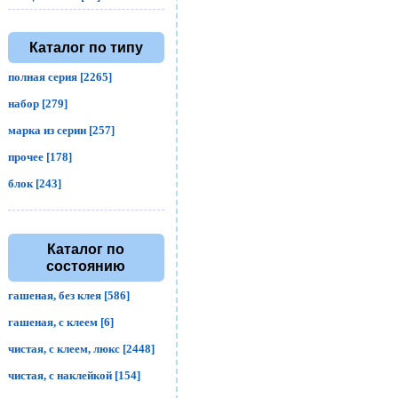
Каталог по типу
полная серия [2265]
набор [279]
марка из серии [257]
прочее [178]
блок [243]
Каталог по
состоянию
гашеная, без клея [586]
гашеная, с клеем [6]
чистая, с клеем, люкс [2448]
чистая, с наклейкой [154]