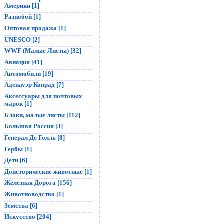
Америки [1]
Разнобой [1]
Оптовая продажа [1]
UNESCO [2]
WWF (Малые Листы) [32]
Авиация [41]
Автомобили [19]
Аденауэр Конрад [7]
Аксессуары для почтовых
марок [1]
Блоки, малые листы [112]
Большая Россия [3]
Генерал Де Голль [8]
Гербы [1]
Дети [6]
Доисторические животные [1]
Железная Дорога [156]
Животноводство [1]
Земства [6]
Искусство [204]