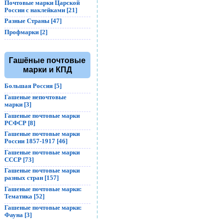
Почтовые марки Царской
России с наклейками [21]
Разные Страны [47]
Профмарки [2]
Гашёные почтовые
марки и КПД
Большая Россия [5]
Гашеные непочтовые
марки [3]
Гашеные почтовые марки
РСФСР [8]
Гашеные почтовые марки
России 1857-1917 [46]
Гашеные почтовые марки
СССР [73]
Гашеные почтовые марки
разных стран [157]
Гашеные почтовые марки:
Тематика [52]
Гашеные почтовые марки:
Фауна [3]