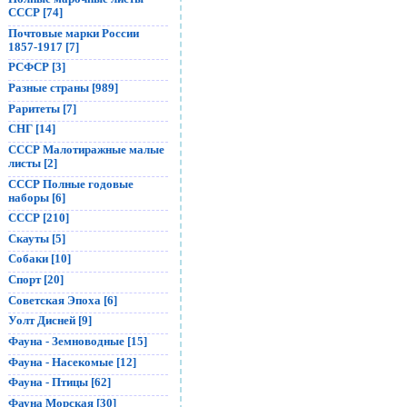
СССР [74]
Почтовые марки России
1857-1917 [7]
РСФСР [3]
Разные страны [989]
Раритеты [7]
СНГ [14]
СССР Малотиражные малые
листы [2]
СССР Полные годовые
наборы [6]
СССР [210]
Скауты [5]
Собаки [10]
Спорт [20]
Советская Эпоха [6]
Уолт Дисней [9]
Фауна - Земноводные [15]
Фауна - Насекомые [12]
Фауна - Птицы [62]
Фауна Морская [30]