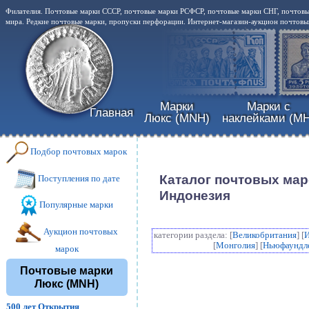
Филателия. Почтовые марки СССР, почтовые марки РСФСР, почтовые марки СНГ, почтовы
мира. Редкие почтовые марки, пропуски перфорации. Интернет-магазин-аукцион почтовых
Марки
Марки с
Главная
Люкс (MNH)
наклейками (MH
Подбор почтовых марок
Каталог почтовых мар
Поступления по дате
Индонезия
Популярные марки
Аукцион почтовых
категории раздела: [
Великобритания
] [
[
Монголия
] [
Ньюфаундл
марок
Почтовые марки
Люкс (MNH)
500 лет Открытия