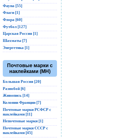
Фауна [55]
Флаги [1]
Флора [60]
Футбол [127]
Царская Россия [1]
Шахматы [7]
Энергетика [1]
Почтовые марки с
наклейками (MH)
Большая Россия [20]
Разнобой [6]
Живопись [14]
Колонии Франции [7]
Почтовые марки РСФСР с
наклейками [11]
Непочтовые марки [1]
Почтовые марки СССР с
наклейками [45]