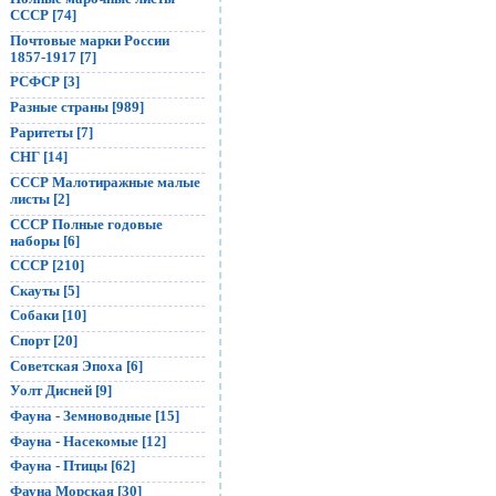
СССР [74]
Почтовые марки России
1857-1917 [7]
РСФСР [3]
Разные страны [989]
Раритеты [7]
СНГ [14]
СССР Малотиражные малые
листы [2]
СССР Полные годовые
наборы [6]
СССР [210]
Скауты [5]
Собаки [10]
Спорт [20]
Советская Эпоха [6]
Уолт Дисней [9]
Фауна - Земноводные [15]
Фауна - Насекомые [12]
Фауна - Птицы [62]
Фауна Морская [30]