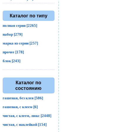
Каталог по типу
полная серия [2265]
набор [279]
марка из серии [257]
прочее [178]
блок [243]
Каталог по
состоянию
гашеная, без клея [586]
гашеная, с клеем [6]
чистая, с клеем, люкс [2448]
чистая, с наклейкой [154]