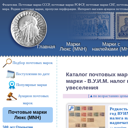
Филателия. Почтовые марки СССР, почтовые марки РСФСР, почтовые марки СНГ, почтовы
мира. Редкие почтовые марки, пропуски перфорации. Интернет-магазин-аукцион почтовых
Марки
Марки с
Главная
Люкс (MNH)
наклейками (MH
Подбор почтовых марок
Каталог почтовых мар
Поступления по дате
марки - В.У.И.М. налог
Популярные марки
увеселения
Аукцион почтовых
[▲по возрастанию цены
марок
Редкость
Почтовые марки
год ВУИ
Люкс (MNH)
налога н
надпечат
500 лет Открытия
>> подробнее