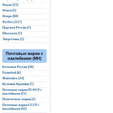
Фауна [55]
Флаги [1]
Флора [60]
Футбол [127]
Царская Россия [1]
Шахматы [7]
Энергетика [1]
Почтовые марки с
наклейками (MH)
Большая Россия [20]
Разнобой [6]
Живопись [14]
Колонии Франции [7]
Почтовые марки РСФСР с
наклейками [11]
Непочтовые марки [1]
Почтовые марки СССР с
наклейками [45]