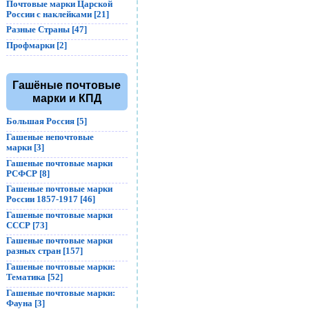
Почтовые марки Царской
России с наклейками [21]
Разные Страны [47]
Профмарки [2]
Гашёные почтовые
марки и КПД
Большая Россия [5]
Гашеные непочтовые
марки [3]
Гашеные почтовые марки
РСФСР [8]
Гашеные почтовые марки
России 1857-1917 [46]
Гашеные почтовые марки
СССР [73]
Гашеные почтовые марки
разных стран [157]
Гашеные почтовые марки:
Тематика [52]
Гашеные почтовые марки:
Фауна [3]