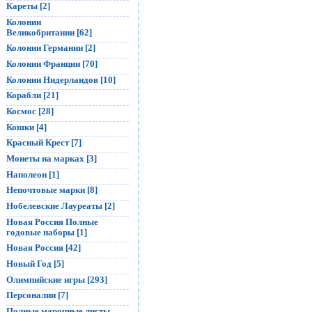
Кареты [2]
Колонии
Великобритании [62]
Колонии Германии [2]
Колонии Франции [70]
Колонии Нидерландов [10]
Корабли [21]
Космос [28]
Кошки [4]
Красный Крест [7]
Монеты на марках [3]
Наполеон [1]
Непочтовые марки [8]
Нобелевские Лауреаты [2]
Новая Россия Полные
годовые наборы [1]
Новая Россия [42]
Новый Год [5]
Олимпийские игры [293]
Персоналии [7]
Полные марочные листы