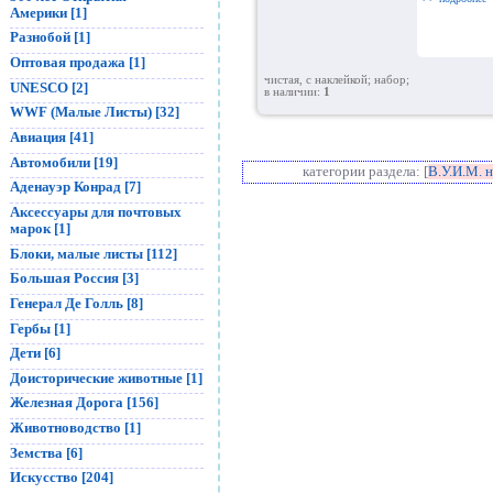
Америки [1]
Разнобой [1]
Оптовая продажа [1]
чистая, с наклейкой; набор;
UNESCO [2]
в наличии:
1
WWF (Малые Листы) [32]
Авиация [41]
Автомобили [19]
категории раздела: [
В.У.И.М. 
Аденауэр Конрад [7]
Аксессуары для почтовых
марок [1]
Блоки, малые листы [112]
Большая Россия [3]
Генерал Де Голль [8]
Гербы [1]
Дети [6]
Доисторические животные [1]
Железная Дорога [156]
Животноводство [1]
Земства [6]
Искусство [204]