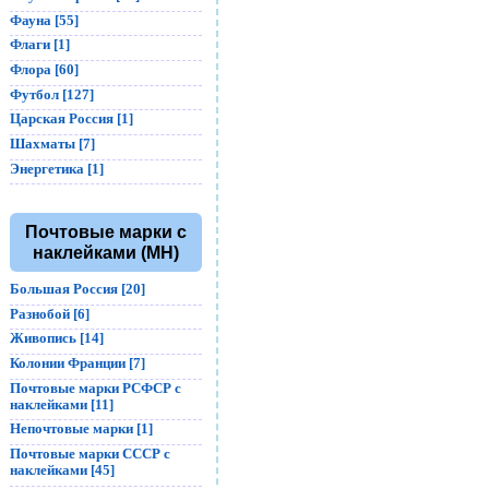
Фауна [55]
Флаги [1]
Флора [60]
Футбол [127]
Царская Россия [1]
Шахматы [7]
Энергетика [1]
Почтовые марки с
наклейками (MH)
Большая Россия [20]
Разнобой [6]
Живопись [14]
Колонии Франции [7]
Почтовые марки РСФСР с
наклейками [11]
Непочтовые марки [1]
Почтовые марки СССР с
наклейками [45]