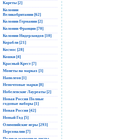
Кареты [2]
Колонии
Великобритании [62]
Колонии Германии [2]
Колонии Франции [70]
Колонии Нидерландов [10]
Корабли [21]
Космос [28]
Кошки [4]
Красный Крест [7]
Монеты на марках [3]
Наполеон [1]
Непочтовые марки [8]
Нобелевские Лауреаты [2]
Новая Россия Полные
годовые наборы [1]
Новая Россия [42]
Новый Год [5]
Олимпийские игры [293]
Персоналии [7]
Полные марочные листы