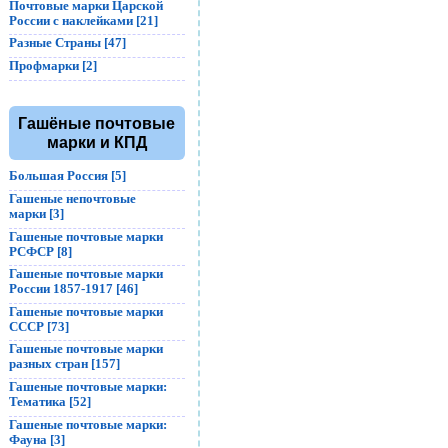
Почтовые марки Царской
России с наклейками [21]
Разные Страны [47]
Профмарки [2]
Гашёные почтовые
марки и КПД
Большая Россия [5]
Гашеные непочтовые
марки [3]
Гашеные почтовые марки
РСФСР [8]
Гашеные почтовые марки
России 1857-1917 [46]
Гашеные почтовые марки
СССР [73]
Гашеные почтовые марки
разных стран [157]
Гашеные почтовые марки:
Тематика [52]
Гашеные почтовые марки:
Фауна [3]