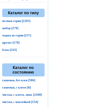
Каталог по типу
полная серия [2265]
набор [279]
марка из серии [257]
прочее [178]
блок [243]
Каталог по
состоянию
гашеная, без клея [586]
гашеная, с клеем [6]
чистая, с клеем, люкс [2448]
чистая, с наклейкой [154]