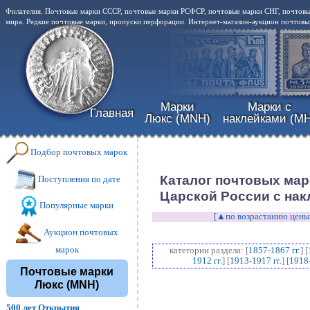
Филателия. Почтовые марки СССР, почтовые марки РСФСР, почтовые марки СНГ, почтовы
мира. Редкие почтовые марки, пропуски перфорации. Интернет-магазин-аукцион почтовых
Марки
Марки с
Главная
Люкс (MNH)
наклейками (MH
Подбор почтовых марок
Каталог почтовых мар
Поступления по дате
Царской России с накл
Популярные марки
[▲по возрастанию цены
Аукцион почтовых
марок
категории раздела: [
1857-1867 гг.
] [
1912 гг.
] [
1913-1917 гг.
] [
1918-
Почтовые марки
Люкс (MNH)
500 лет Открытия