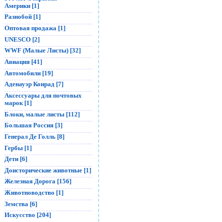
Америки [1]
Разнобой [1]
Оптовая продажа [1]
UNESCO [2]
WWF (Малые Листы) [32]
Авиация [41]
Автомобили [19]
Аденауэр Конрад [7]
Аксессуары для почтовых
марок [1]
Блоки, малые листы [112]
Большая Россия [3]
Генерал Де Голль [8]
Гербы [1]
Дети [6]
Доисторические животные [1]
Железная Дорога [156]
Животноводство [1]
Земства [6]
Искусство [204]