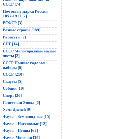
СССР [74]
Почтовые марки России
1857-1917 [7]
РСФСР [3]
Разные страны [989]
Раритеты [7]
СНГ [14]
СССР Малотиражные малые
листы [2]
СССР Полные годовые
наборы [6]
СССР [210]
Скауты [5]
Собаки [10]
Спорт [20]
Советская Эпоха [6]
Уолт Дисней [9]
Фауна - Земноводные [15]
Фауна - Насекомые [12]
Фауна - Птицы [62]
Фауна Морская [30]