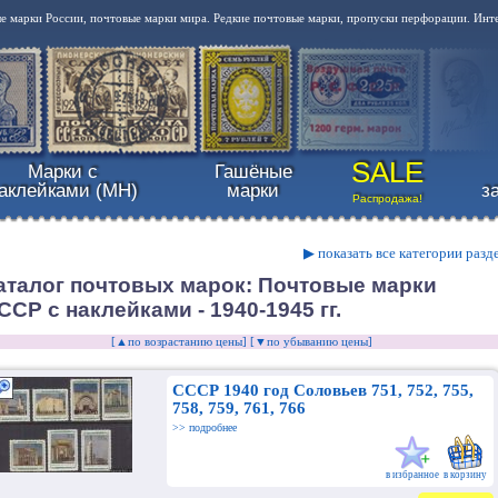
 марки России, почтовые марки мира. Редкие почтовые марки, пропуски перфорации. Инт
SALE
Марки с
Гашёные
аклейками (MH)
марки
з
Распродажа!
▶ показать все категории разд
аталог почтовых марок: Почтовые марки
ССР с наклейками - 1940-1945 гг.
[▲по возрастанию цены]
[▼по убыванию цены]
СССР 1940 год Соловьев 751, 752, 755,
758, 759, 761, 766
>> подробнее
в избранное
в корзину