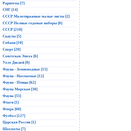
Раритеты [7]
СНГ [14]
СССР Малотиражные малые листы [2]
СССР Полные годовые наборы [6]
СССР [210]
Скауты [5]
Собаки [10]
Спорт [20]
Советская Эпоха [6]
Уолт Дисней [9]
Фауна - Земноводные [15]
Фауна - Насекомые [12]
Фауна - Птицы [62]
Фауна Морская [30]
Фауна [55]
Флаги [1]
Флора [60]
Футбол [127]
Царская Россия [1]
Шахматы [7]