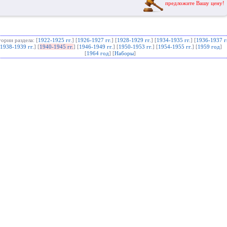
предложите Вашу цену!
гории раздела: [
1922-1925 гг.
] [
1926-1927 гг.
] [
1928-1929 гг.
] [
1934-1935 гг.
] [
1936-1937 г
1938-1939 гг.
] [
1940-1945 гг.
] [
1946-1949 гг.
] [
1950-1953 гг.
] [
1954-1955 гг.
] [
1959 год
]
[
1964 год
] [
Наборы
]