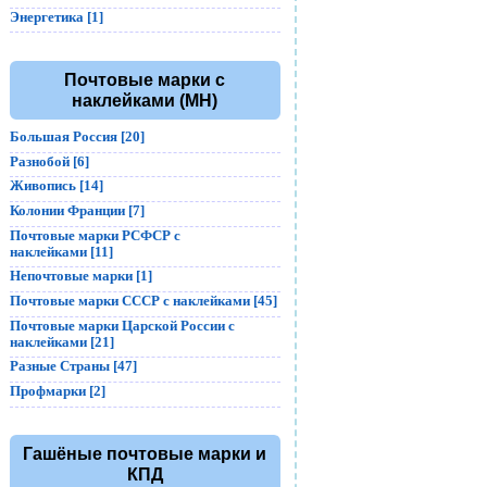
Энергетика [1]
Почтовые марки с
наклейками (MH)
Большая Россия [20]
Разнобой [6]
Живопись [14]
Колонии Франции [7]
Почтовые марки РСФСР с
наклейками [11]
Непочтовые марки [1]
Почтовые марки СССР с наклейками [45]
Почтовые марки Царской России с
наклейками [21]
Разные Страны [47]
Профмарки [2]
Гашёные почтовые марки и
КПД