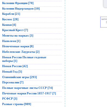
Колонии Франции [70]
Колонии Нидерландов [10]
Корабли [21]
кате
Космос [28]
[
Кошки [4]
Красный Крест [7]
Монеты на марках [3]
Наполеон [1]
Непочтовые марки [8]
Нобелевские Лауреаты [2]
Новая Россия Полные годовые
наборы [1]
Новая Россия [42]
Новый Год [5]
Олимпийские игры [293]
Персоналии [7]
Полные марочные листы СССР [74]
Почтовые марки России 1857-1917 [7]
РСФСР [3]
Разные страны [989]