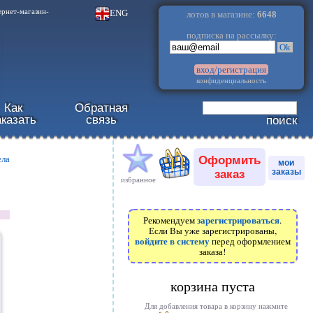
.
ENG
ернет-магазин-
лотов в магазине:
6648
подписка на рассылку:
Ok
вход/регистрация
конфиденциальность
Как
Обратная
аказать
связь
поиск
Оформить
ела
мои
заказ
заказы
избранное
зарегистрироваться
Рекомендуем
.
Если Вы уже зарегистрированы,
войдите в систему
перед оформлением
заказа!