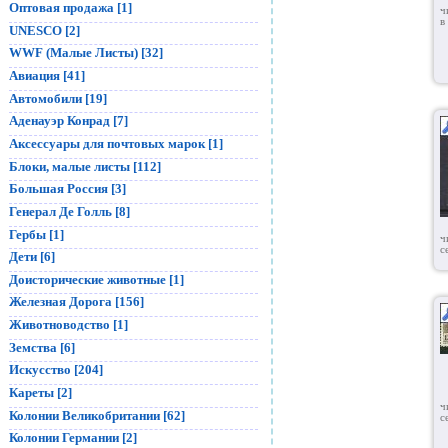
Оптовая продажа [1]
ч
в
UNESCO [2]
WWF (Малые Листы) [32]
Авиация [41]
Автомобили [19]
Аденауэр Конрад [7]
Аксессуары для почтовых марок [1]
Блоки, малые листы [112]
Большая Россия [3]
Генерал Де Голль [8]
Гербы [1]
ч
с
Дети [6]
Доисторические животные [1]
Железная Дорога [156]
Животноводство [1]
Земства [6]
Искусство [204]
Кареты [2]
ч
Колонии Великобритании [62]
с
Колонии Германии [2]