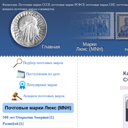
Филателия. Почтовые марки СССР, почтовые марки РСФСР, почтовые марки СНГ, почтовые
аукцион почтовых марок и конвертов.
Марки
Главная
Люкс (MNH)
н
Подбор почтовых марок
К
Поступления по дате
С
Популярные марки
Аукцион почтовых марок
Почтовые марки Люкс (MNH)
500 лет Открытия Америки [1]
Разнобой [1]