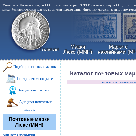
Филателия. Почтовые марки СССР, почтовые марки РСФСР, почтовые марки СНГ, почтовы
мира. Редкие почтовые марки, пропуски перфорации. Интернет-магазин-аукцион почтовых
Марки
Марки с
Главная
Люкс (MNH)
наклейками (MH
Подбор почтовых марок
Каталог почтовых мар
Поступления по дате
[▲по возрастанию цены
Популярные марки
Аукцион почтовых
марок
Почтовые марки
Люкс (MNH)
500 лет Открытия