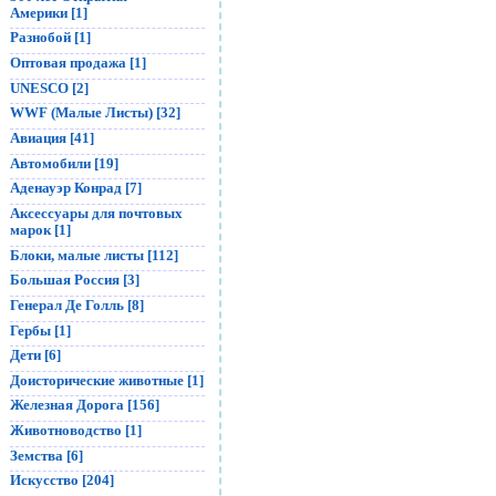
Америки [1]
Разнобой [1]
Оптовая продажа [1]
UNESCO [2]
WWF (Малые Листы) [32]
Авиация [41]
Автомобили [19]
Аденауэр Конрад [7]
Аксессуары для почтовых
марок [1]
Блоки, малые листы [112]
Большая Россия [3]
Генерал Де Голль [8]
Гербы [1]
Дети [6]
Доисторические животные [1]
Железная Дорога [156]
Животноводство [1]
Земства [6]
Искусство [204]