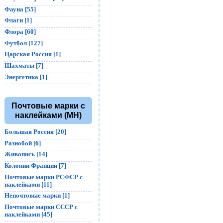
Фауна [55]
Флаги [1]
Флора [60]
Футбол [127]
Царская Россия [1]
Шахматы [7]
Энергетика [1]
Почтовые марки с
наклейками (MH)
Большая Россия [20]
Разнобой [6]
Живопись [14]
Колонии Франции [7]
Почтовые марки РСФСР с
наклейками [11]
Непочтовые марки [1]
Почтовые марки СССР с
наклейками [45]