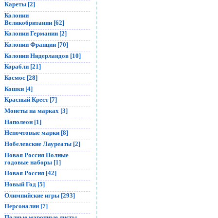
Кареты [2]
Колонии
Великобритании [62]
Колонии Германии [2]
Колонии Франции [70]
Колонии Нидерландов [10]
Корабли [21]
Космос [28]
Кошки [4]
Красный Крест [7]
Монеты на марках [3]
Наполеон [1]
Непочтовые марки [8]
Нобелевские Лауреаты [2]
Новая Россия Полные
годовые наборы [1]
Новая Россия [42]
Новый Год [5]
Олимпийские игры [293]
Персоналии [7]
Полные марочные листы