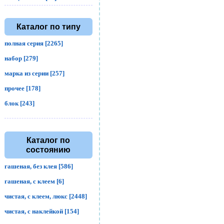
Каталог по типу
полная серия [2265]
набор [279]
марка из серии [257]
прочее [178]
блок [243]
Каталог по
состоянию
гашеная, без клея [586]
гашеная, с клеем [6]
чистая, с клеем, люкс [2448]
чистая, с наклейкой [154]