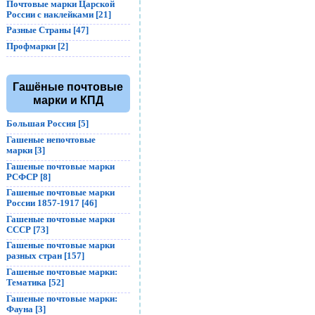
Почтовые марки Царской
России с наклейками [21]
Разные Страны [47]
Профмарки [2]
Гашёные почтовые
марки и КПД
Большая Россия [5]
Гашеные непочтовые
марки [3]
Гашеные почтовые марки
РСФСР [8]
Гашеные почтовые марки
России 1857-1917 [46]
Гашеные почтовые марки
СССР [73]
Гашеные почтовые марки
разных стран [157]
Гашеные почтовые марки:
Тематика [52]
Гашеные почтовые марки:
Фауна [3]