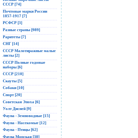
СССР [74]
Почтовые марки России
1857-1917 [7]
РСФСР [3]
Разные страны [989]
Раритеты [7]
СНГ [14]
СССР Малотиражные малые
листы [2]
СССР Полные годовые
наборы [6]
СССР [210]
Скауты [5]
Собаки [10]
Спорт [20]
Советская Эпоха [6]
Уолт Дисней [9]
Фауна - Земноводные [15]
Фауна - Насекомые [12]
Фауна - Птицы [62]
Фауна Морская [30]