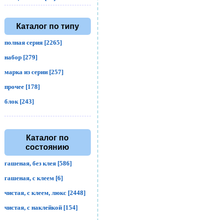
Каталог по типу
полная серия [2265]
набор [279]
марка из серии [257]
прочее [178]
блок [243]
Каталог по
состоянию
гашеная, без клея [586]
гашеная, с клеем [6]
чистая, с клеем, люкс [2448]
чистая, с наклейкой [154]