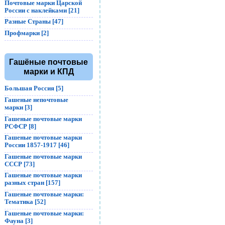
Почтовые марки Царской
России с наклейками [21]
Разные Страны [47]
Профмарки [2]
Гашёные почтовые
марки и КПД
Большая Россия [5]
Гашеные непочтовые
марки [3]
Гашеные почтовые марки
РСФСР [8]
Гашеные почтовые марки
России 1857-1917 [46]
Гашеные почтовые марки
СССР [73]
Гашеные почтовые марки
разных стран [157]
Гашеные почтовые марки:
Тематика [52]
Гашеные почтовые марки:
Фауна [3]