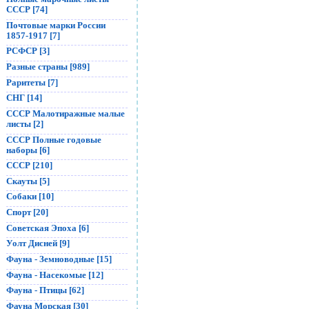
СССР [74]
Почтовые марки России
1857-1917 [7]
РСФСР [3]
Разные страны [989]
Раритеты [7]
СНГ [14]
СССР Малотиражные малые
листы [2]
СССР Полные годовые
наборы [6]
СССР [210]
Скауты [5]
Собаки [10]
Спорт [20]
Советская Эпоха [6]
Уолт Дисней [9]
Фауна - Земноводные [15]
Фауна - Насекомые [12]
Фауна - Птицы [62]
Фауна Морская [30]