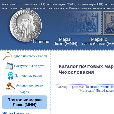
Филателия. Почтовые марки СССР, почтовые марки РСФСР, почтовые марки СНГ, почтовы
мира. Редкие почтовые марки, пропуски перфорации. Интернет-магазин-аукцион почтовых
Марки
Марки с
Главная
Люкс (MNH)
наклейками (MH
Подбор почтовых марок
Каталог почтовых мар
Поступления по дате
Чехословакия
Популярные марки
Аукцион почтовых
категории раздела: [
Великобритания
] [
[
Монголия
] [
Ньюфаундл
марок
Почтовые марки
Люкс (MNH)
500 лет Открытия