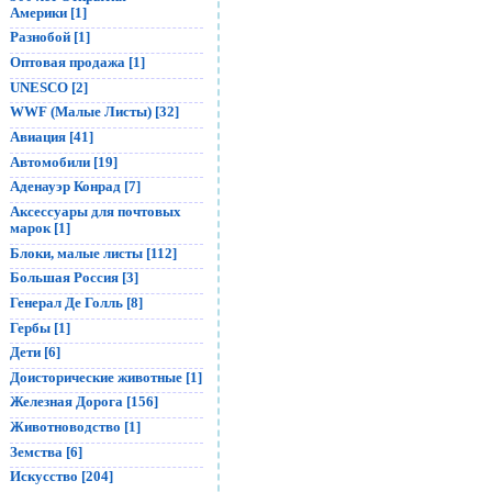
Америки [1]
Разнобой [1]
Оптовая продажа [1]
UNESCO [2]
WWF (Малые Листы) [32]
Авиация [41]
Автомобили [19]
Аденауэр Конрад [7]
Аксессуары для почтовых
марок [1]
Блоки, малые листы [112]
Большая Россия [3]
Генерал Де Голль [8]
Гербы [1]
Дети [6]
Доисторические животные [1]
Железная Дорога [156]
Животноводство [1]
Земства [6]
Искусство [204]