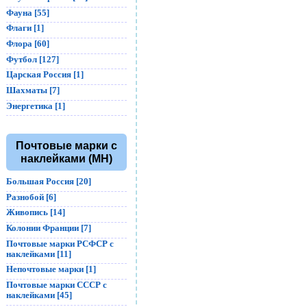
Фауна [55]
Флаги [1]
Флора [60]
Футбол [127]
Царская Россия [1]
Шахматы [7]
Энергетика [1]
Почтовые марки с
наклейками (MH)
Большая Россия [20]
Разнобой [6]
Живопись [14]
Колонии Франции [7]
Почтовые марки РСФСР с
наклейками [11]
Непочтовые марки [1]
Почтовые марки СССР с
наклейками [45]