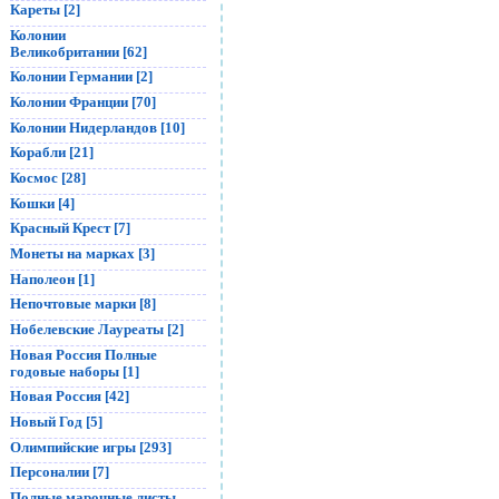
Кареты [2]
Колонии
Великобритании [62]
Колонии Германии [2]
Колонии Франции [70]
Колонии Нидерландов [10]
Корабли [21]
Космос [28]
Кошки [4]
Красный Крест [7]
Монеты на марках [3]
Наполеон [1]
Непочтовые марки [8]
Нобелевские Лауреаты [2]
Новая Россия Полные
годовые наборы [1]
Новая Россия [42]
Новый Год [5]
Олимпийские игры [293]
Персоналии [7]
Полные марочные листы