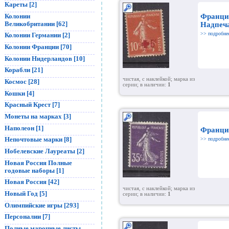
Кареты [2]
Колонии
Франци
Великобритании [62]
Надпеч
>> подробне
Колонии Германии [2]
Колонии Франции [70]
Колонии Нидерландов [10]
Корабли [21]
чистая, с наклейкой; марка из
Космос [28]
серии; в наличии:
1
Кошки [4]
Красный Крест [7]
Монеты на марках [3]
Наполеон [1]
Франци
Непочтовые марки [8]
>> подробне
Нобелевские Лауреаты [2]
Новая Россия Полные
годовые наборы [1]
Новая Россия [42]
чистая, с наклейкой; марка из
Новый Год [5]
серии; в наличии:
1
Олимпийские игры [293]
Персоналии [7]
Полные марочные листы