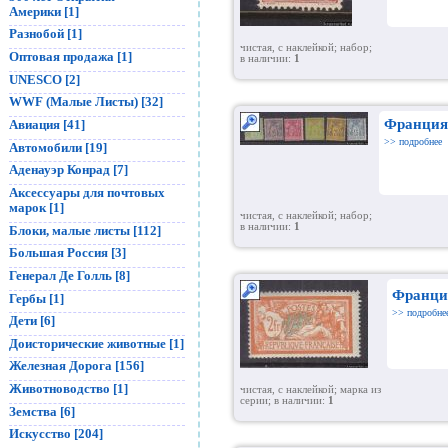
Америки [1]
Разнобой [1]
чистая, с наклейкой; набор;
Оптовая продажа [1]
в наличии:
1
UNESCO [2]
WWF (Малые Листы) [32]
Франция
Авиация [41]
>> подробнее
Автомобили [19]
Аденауэр Конрад [7]
Аксессуары для почтовых
марок [1]
чистая, с наклейкой; набор;
в наличии:
1
Блоки, малые листы [112]
Большая Россия [3]
Генерал Де Голль [8]
Франция
Гербы [1]
>> подробне
Дети [6]
Доисторические животные [1]
Железная Дорога [156]
Животноводство [1]
чистая, с наклейкой; марка из
серии; в наличии:
1
Земства [6]
Искусство [204]