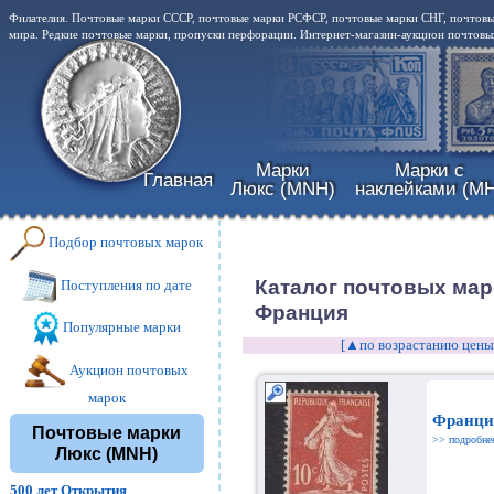
Филателия. Почтовые марки СССР, почтовые марки РСФСР, почтовые марки СНГ, почтовы
мира. Редкие почтовые марки, пропуски перфорации. Интернет-магазин-аукцион почтовых
Марки
Марки с
Главная
Люкс (MNH)
наклейками (MH
Подбор почтовых марок
Каталог почтовых мар
Поступления по дате
Франция
Популярные марки
[▲по возрастанию цены
Аукцион почтовых
марок
Франция
Почтовые марки
>> подробне
Люкс (MNH)
500 лет Открытия