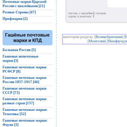
Почтовые марки Царской
России с наклейками [21]
Разные Страны [47]
чистая, с наклейкой; полная
серия; в наличии:
1
Профмарки [2]
Гашёные почтовые
категории раздела: [
Великобритания
] [
марки и КПД
[
Монголия
] [
Ньюфаундл
Большая Россия [5]
Гашеные непочтовые
марки [3]
Гашеные почтовые марки
РСФСР [8]
Гашеные почтовые марки
России 1857-1917 [46]
Гашеные почтовые марки
СССР [73]
Гашеные почтовые марки
разных стран [157]
Гашеные почтовые марки:
Тематика [52]
Гашеные почтовые марки:
Фауна [3]