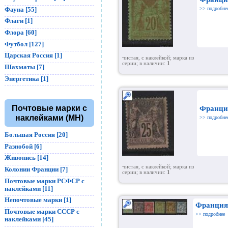
Фауна [55]
>> подробне
Флаги [1]
Флора [60]
Футбол [127]
Царская Россия [1]
чистая, с наклейкой; марка из
серии; в наличии:
1
Шахматы [7]
Энергетика [1]
Почтовые марки с
Франция
наклейками (MH)
>> подробне
Большая Россия [20]
Разнобой [6]
Живопись [14]
чистая, с наклейкой; марка из
Колонии Франции [7]
серии; в наличии:
1
Почтовые марки РСФСР с
наклейками [11]
Непочтовые марки [1]
Франция 
Почтовые марки СССР с
>> подробнее
наклейками [45]