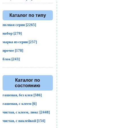
Каталог по типу
полная серия [2265]
набор [279]
марка из серии [257]
прочее [178]
блок [243]
Каталог по
состоянию
гашеная, без клея [586]
гашеная, с клеем [6]
чистая, с клеем, люкс [2448]
чистая, с наклейкой [154]