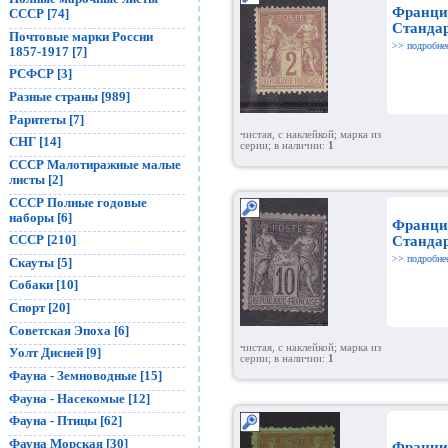
Франция
СССР [74]
Станда
Почтовые марки России
>> подробне
1857-1917 [7]
РСФСР [3]
Разные страны [989]
Раритеты [7]
чистая, с наклейкой; марка из
СНГ [14]
серии; в наличии:
1
СССР Малотиражные малые
листы [2]
СССР Полные годовые
наборы [6]
Франция
СССР [210]
Станда
>> подробне
Скауты [5]
Собаки [10]
Спорт [20]
Советская Эпоха [6]
чистая, с наклейкой; марка из
Уолт Дисней [9]
серии; в наличии:
1
Фауна - Земноводные [15]
Фауна - Насекомые [12]
Фауна - Птицы [62]
Фауна Морская [30]
Франция