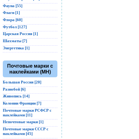
Фауна [55]
Флаги [1]
Флора [60]
Футбол [127]
Царская Россия [1]
Шахматы [7]
Энергетика [1]
Почтовые марки с
наклейками (MH)
Большая Россия [20]
Разнобой [6]
Живопись [14]
Колонии Франции [7]
Почтовые марки РСФСР с
наклейками [11]
Непочтовые марки [1]
Почтовые марки СССР с
наклейками [45]