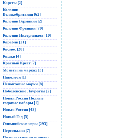
Кареты [2]
Колонии
Великобритании [62]
Колонии Германии [2]
Колонии Франции [70]
Колонии Нидерландов [10]
Корабли [21]
Космос [28]
Кошки [4]
Красный Крест [7]
Монеты на марках [3]
Наполеон [1]
Непочтовые марки [8]
Нобелевские Лауреаты [2]
Новая Россия Полные
годовые наборы [1]
Новая Россия [42]
Новый Год [5]
Олимпийские игры [293]
Персоналии [7]
Полные марочные листы