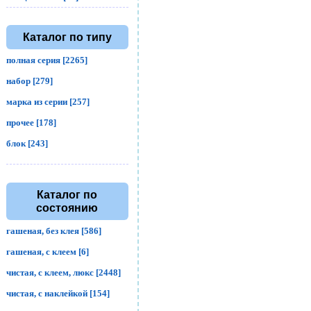
Каталог по типу
полная серия [2265]
набор [279]
марка из серии [257]
прочее [178]
блок [243]
Каталог по
состоянию
гашеная, без клея [586]
гашеная, с клеем [6]
чистая, с клеем, люкс [2448]
чистая, с наклейкой [154]