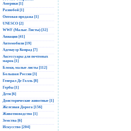
Америки [1]
Разнобой [1]
Оптовая продажа [1]
UNESCO [2]
WWF (Малые Листы) [32]
Авиация [41]
Автомобили [19]
Аденауэр Конрад [7]
Аксессуары для почтовых
марок [1]
Блоки, малые листы [112]
Большая Россия [3]
Генерал Де Голль [8]
Гербы [1]
Дети [6]
Доисторические животные [1]
Железная Дорога [156]
Животноводство [1]
Земства [6]
Искусство [204]