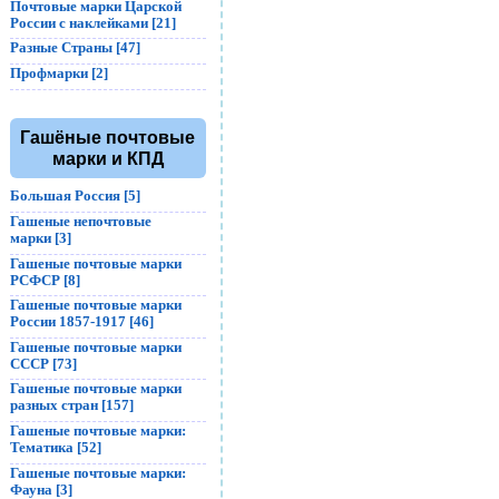
Почтовые марки Царской
России с наклейками [21]
Разные Страны [47]
Профмарки [2]
Гашёные почтовые
марки и КПД
Большая Россия [5]
Гашеные непочтовые
марки [3]
Гашеные почтовые марки
РСФСР [8]
Гашеные почтовые марки
России 1857-1917 [46]
Гашеные почтовые марки
СССР [73]
Гашеные почтовые марки
разных стран [157]
Гашеные почтовые марки:
Тематика [52]
Гашеные почтовые марки:
Фауна [3]