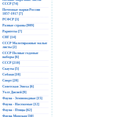
СССР [74]
Почтовые марки России
1857-1917 [7]
РСФСР [3]
Разные страны [989]
Раритеты [7]
СНГ [14]
СССР Малотиражные малые
листы [2]
СССР Полные годовые
наборы [6]
СССР [210]
Скауты [5]
Собаки [10]
Спорт [20]
Советская Эпоха [6]
Уолт Дисней [9]
Фауна - Земноводные [15]
Фауна - Насекомые [12]
Фауна - Птицы [62]
Фауна Морская [30]