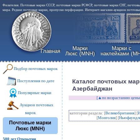
Филателия. Почтовые марки СССР, почтовые марки РСФСР, почтовые марки СНГ, почтовы
мира. Редкие почтовые марки, пропуски перфорации. Интернет-магазин-аукцион почтовых
Марки
Марки с
Главная
Люкс (MNH)
наклейками (MH
Подбор почтовых марок
Каталог почтовых мар
Поступления по дате
Азербайджан
Популярные марки
[▲по возрастанию цены
Аукцион почтовых
марок
категории раздела: [
Великобритания
] [
[
Монголия
] [
Ньюфаундл
Почтовые марки
Люкс (MNH)
500 лет Открытия