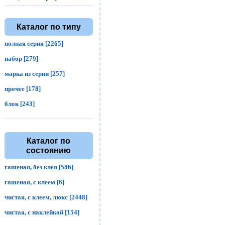
Каталог по типу
полная серия [2265]
набор [279]
марка из серии [257]
прочее [178]
блок [243]
Каталог по
состоянию
гашеная, без клея [586]
гашеная, с клеем [6]
чистая, с клеем, люкс [2448]
чистая, с наклейкой [154]