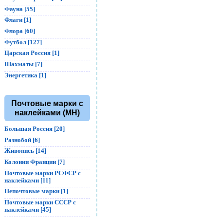
Фауна [55]
Флаги [1]
Флора [60]
Футбол [127]
Царская Россия [1]
Шахматы [7]
Энергетика [1]
Почтовые марки с
наклейками (MH)
Большая Россия [20]
Разнобой [6]
Живопись [14]
Колонии Франции [7]
Почтовые марки РСФСР с
наклейками [11]
Непочтовые марки [1]
Почтовые марки СССР с
наклейками [45]