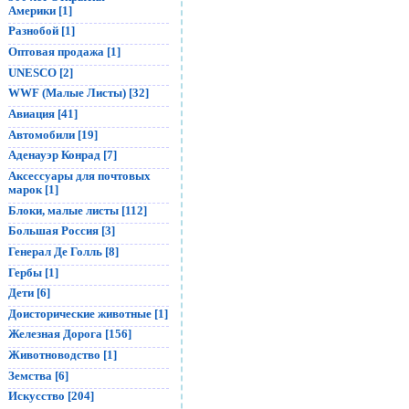
Америки [1]
Разнобой [1]
Оптовая продажа [1]
UNESCO [2]
WWF (Малые Листы) [32]
Авиация [41]
Автомобили [19]
Аденауэр Конрад [7]
Аксессуары для почтовых
марок [1]
Блоки, малые листы [112]
Большая Россия [3]
Генерал Де Голль [8]
Гербы [1]
Дети [6]
Доисторические животные [1]
Железная Дорога [156]
Животноводство [1]
Земства [6]
Искусство [204]