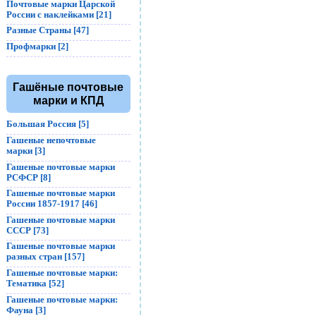
Почтовые марки Царской
России с наклейками [21]
Разные Страны [47]
Профмарки [2]
Гашёные почтовые
марки и КПД
Большая Россия [5]
Гашеные непочтовые
марки [3]
Гашеные почтовые марки
РСФСР [8]
Гашеные почтовые марки
России 1857-1917 [46]
Гашеные почтовые марки
СССР [73]
Гашеные почтовые марки
разных стран [157]
Гашеные почтовые марки:
Тематика [52]
Гашеные почтовые марки:
Фауна [3]