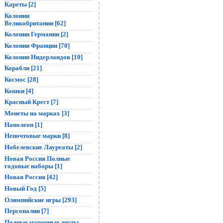
Кареты [2]
Колонии
Великобритании [62]
Колонии Германии [2]
Колонии Франции [70]
Колонии Нидерландов [10]
Корабли [21]
Космос [28]
Кошки [4]
Красный Крест [7]
Монеты на марках [3]
Наполеон [1]
Непочтовые марки [8]
Нобелевские Лауреаты [2]
Новая Россия Полные
годовые наборы [1]
Новая Россия [42]
Новый Год [5]
Олимпийские игры [293]
Персоналии [7]
Полные марочные листы