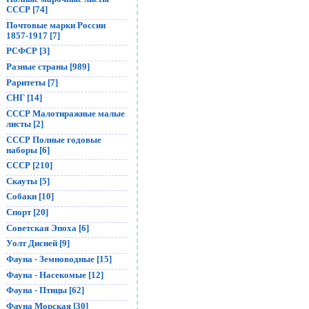
СССР [74]
Почтовые марки России
1857-1917 [7]
РСФСР [3]
Разные страны [989]
Раритеты [7]
СНГ [14]
СССР Малотиражные малые
листы [2]
СССР Полные годовые
наборы [6]
СССР [210]
Скауты [5]
Собаки [10]
Спорт [20]
Советская Эпоха [6]
Уолт Дисней [9]
Фауна - Земноводные [15]
Фауна - Насекомые [12]
Фауна - Птицы [62]
Фауна Морская [30]