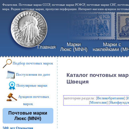
Филателия. Почтовые марки СССР, почтовые марки РСФСР, почтовые марки СНГ, почтовы
мира. Редкие почтовые марки, пропуски перфорации. Интернет-магазин-аукцион почтовых
Марки
Марки с
Главная
Люкс (MNH)
наклейками (MH
Подбор почтовых марок
Каталог почтовых мар
Поступления по дате
Швеция
Популярные марки
Аукцион почтовых
категории раздела: [
Великобритания
] [
[
Монголия
] [
Ньюфаундл
марок
Почтовые марки
Люкс (MNH)
500 лет Открытия